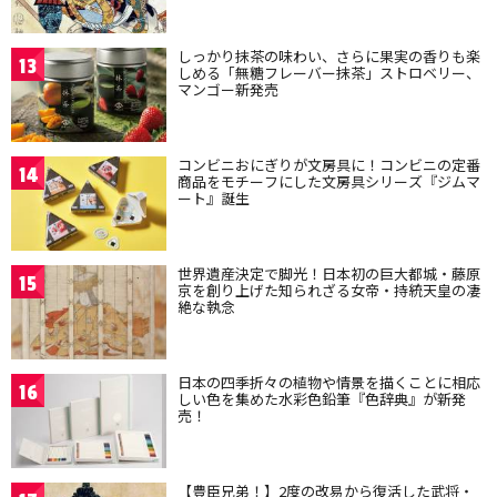
しっかり抹茶の味わい、さらに果実の香りも楽
13
しめる「無糖フレーバー抹茶」ストロベリー、
マンゴー新発売
コンビニおにぎりが文房具に！コンビニの定番
14
商品をモチーフにした文房具シリーズ『ジムマ
ート』誕生
世界遺産決定で脚光！日本初の巨大都城・藤原
15
京を創り上げた知られざる女帝・持統天皇の凄
絶な執念
日本の四季折々の植物や情景を描くことに相応
16
しい色を集めた水彩色鉛筆『色辞典』が新発
売！
【豊臣兄弟！】2度の改易から復活した武将・