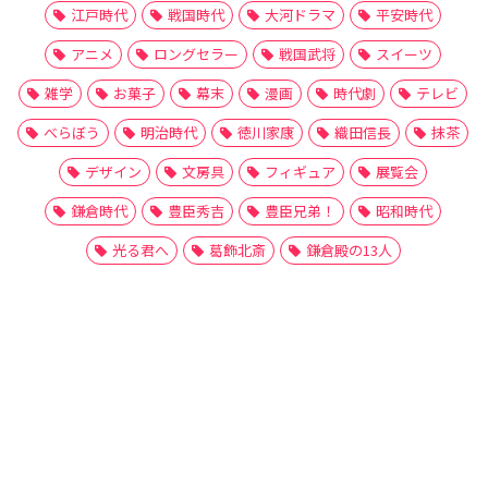
江戸時代
戦国時代
大河ドラマ
平安時代
アニメ
ロングセラー
戦国武将
スイーツ
雑学
お菓子
幕末
漫画
時代劇
テレビ
べらぼう
明治時代
徳川家康
織田信長
抹茶
デザイン
文房具
フィギュア
展覧会
鎌倉時代
豊臣秀吉
豊臣兄弟！
昭和時代
光る君へ
葛飾北斎
鎌倉殿の13人