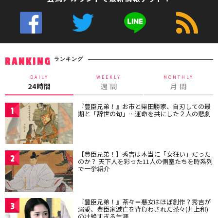
ランキング
RANKING
DAILY
WEEKLY
MONTHLY
24時間
週 間
月 間
『豊臣兄弟！』お市と柴田勝家、自刃しての最
1
期と「辞世の句」…運命を共にした２人の悲劇
【豊臣兄弟！】秀吉は本当に「女狂い」だった
2
のか？ 天下人を彩った11人の側室たちを時系列
で一挙紹介
『豊臣兄弟！』茶々＝悪女はほぼ創作？秀吉が
3
溺愛、豊臣家滅亡を背負わされた茶々(井上和)
の壮絶すぎる生涯