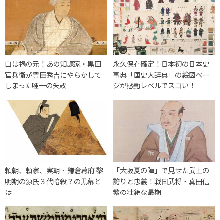
口は禍の元！あの知謀家・黒田
永久保存確定！日本初の日本史
官兵衛が豊臣秀吉にやらかして
事典「国史大辞典」の絵図ペー
しまった唯一の失敗
ジが感動レベルでスゴい！
頼朝、頼家、実朝…鎌倉幕府 黎
「大坂夏の陣」で見せた武士の
明期の源氏３代暗殺？の黒幕と
誇りと忠義！戦国武将・真田信
は
繁の壮絶な最期