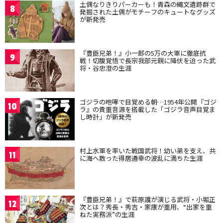
土偶なりきりパーカーも！青森の縄文遺跡群で
8
発掘された土偶がモチーフのキュートなグッズ
が新発売
『豊臣兄弟！』小一郎の5万の大軍に徹底抗
9
戦！切腹覚悟で長宗我部元親に降伏を迫った武
将・谷忠澄の生涯
ゴジラの咆哮で目覚める朝…1954年公開『ゴジ
10
ラ』の貴重音源を搭載した「ゴジラ音声目覚ま
し時計」が新発売
村上水軍を率いた戦国武将！幼い弟を支え、共
11
に海へ散った得居通幸の波乱に満ちた生涯
『豊臣兄弟！』で萩原護が演じる武将・小堀正
12
次とは？秀長・秀吉・家康が重用、“出家を重
ねた実務派”の生涯