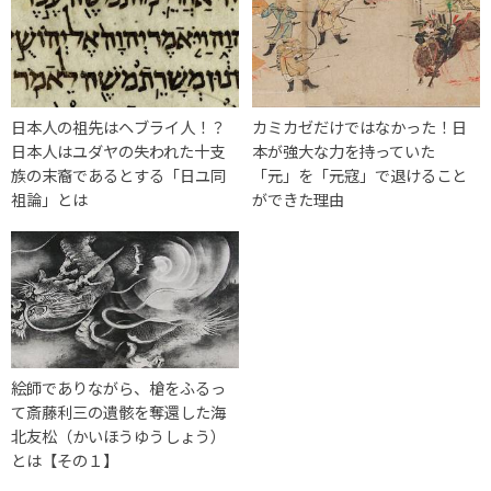
日本人の祖先はヘブライ人！？
カミカゼだけではなかった！日
日本人はユダヤの失われた十支
本が強大な力を持っていた
族の末裔であるとする「日ユ同
「元」を「元寇」で退けること
祖論」とは
ができた理由
絵師でありながら、槍をふるっ
て斎藤利三の遺骸を奪還した海
北友松（かいほうゆうしょう）
とは【その１】