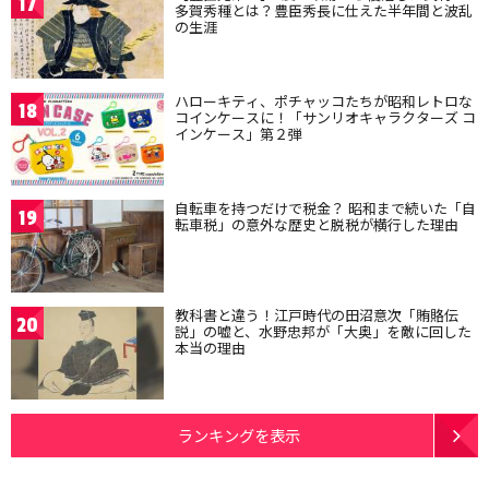
17
多賀秀種とは？豊臣秀長に仕えた半年間と波乱
の生涯
ハローキティ、ポチャッコたちが昭和レトロな
18
コインケースに！「サンリオキャラクターズ コ
インケース」第２弾
自転車を持つだけで税金？ 昭和まで続いた「自
19
転車税」の意外な歴史と脱税が横行した理由
教科書と違う！江戸時代の田沼意次「賄賂伝
20
説」の嘘と、水野忠邦が「大奥」を敵に回した
本当の理由
ランキングを表示