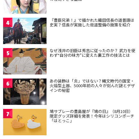
『豊臣兄弟！』で描かれた織田信長の道普請は
4
史実？信長が実施した街道整備の施策を紹介
なぜ浅井の旧臣は秀吉に従ったのか？ 武力を使
5
わず“自分の味方”に変えた裏工作の技法とは
あの装飾は「炎」ではない？縄文時代の国宝・
6
火焔型土器、5000年前の人々が刻んだ謎とデザ
インの秘密
鳩サブレーの豊島屋が『鳩の日』（8月10日）
7
限定グッズ詳細を発表！今年はシリコンポーチ
「はとっこ」