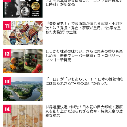
し時計」が新発売
『豊臣兄弟！』で萩原護が演じる武将・小堀正
11
次とは？秀長・秀吉・家康が重用、“出家を重
ねた実務派”の生涯
しっかり抹茶の味わい、さらに果実の香りも楽
12
しめる「無糖フレーバー抹茶」ストロベリー、
マンゴー新発売
「一口」が「いもあらい」！？ 日本の難読地名
13
には知られざる“名前の法則”があった
世界遺産決定で脚光！日本初の巨大都城・藤原
14
京を創り上げた知られざる女帝・持統天皇の凄
絶な執念