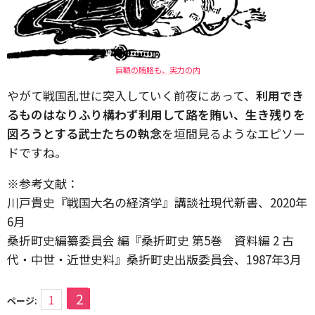
巨額の賄賂も、実力の内
やがて戦国乱世に突入していく前夜にあって、
利用でき
るものはなりふり構わず利用して路を賄い、生き残りを
図ろうとする武士たちの執念
を垣間見るようなエピソー
ドですね。
※参考文献：
川戸貴史『戦国大名の経済学』講談社現代新書、2020年
6月
桑折町史編纂委員会 編『桑折町史 第5巻 資料編 2 古
代・中世・近世史料』桑折町史出版委員会、1987年3月
2
1
ページ: