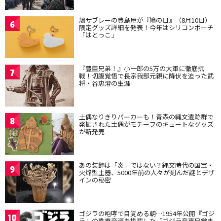
鳩サブレーの豊島屋が『鳩の日』（8月10日）
6
限定グッズ詳細を発表！今年はシリコンポーチ
「はとっこ」
『豊臣兄弟！』小一郎の5万の大軍に徹底抗
7
戦！切腹覚悟で長宗我部元親に降伏を迫った武
将・谷忠澄の生涯
土偶なりきりパーカーも！青森の縄文遺跡群で
8
発掘された土偶がモチーフのキュートなグッズ
が新発売
あの装飾は「炎」ではない？縄文時代の国宝・
9
火焔型土器、5000年前の人々が刻んだ謎とデザ
インの秘密
ゴジラの咆哮で目覚める朝…1954年公開『ゴジ
10
ラ』の貴重音源を搭載した「ゴジラ音声目覚ま