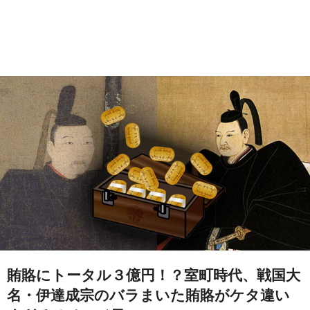
賄賂にトータル３億円！？室町時代、戦国大
名・伊達成宗のバラまいた賄賂がケタ違い