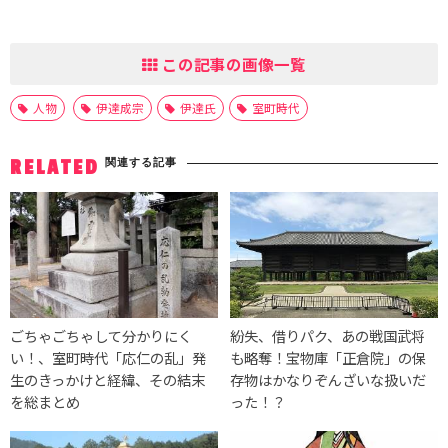
この記事の画像一覧
人物
伊達成宗
伊達氏
室町時代
関連する記事
RELATED
ごちゃごちゃして分かりにく
紛失、借りパク、あの戦国武将
い！、室町時代「応仁の乱」発
も略奪！宝物庫「正倉院」の保
生のきっかけと経緯、その結末
存物はかなりぞんざいな扱いだ
を総まとめ
った！？