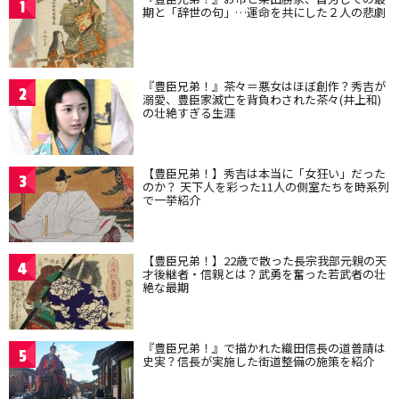
1
期と「辞世の句」…運命を共にした２人の悲劇
『豊臣兄弟！』茶々＝悪女はほぼ創作？秀吉が
2
溺愛、豊臣家滅亡を背負わされた茶々(井上和)
の壮絶すぎる生涯
【豊臣兄弟！】秀吉は本当に「女狂い」だった
3
のか？ 天下人を彩った11人の側室たちを時系列
で一挙紹介
【豊臣兄弟！】22歳で散った長宗我部元親の天
4
才後継者・信親とは？武勇を奮った若武者の壮
絶な最期
『豊臣兄弟！』で描かれた織田信長の道普請は
5
史実？信長が実施した街道整備の施策を紹介