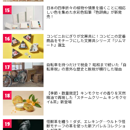
日本の四季折々の植物や情景を描くことに相応
15
しい色を集めた水彩色鉛筆『色辞典』が新発
売！
コンビニおにぎりが文房具に！コンビニの定番
16
商品をモチーフにした文房具シリーズ『ジムマ
ート』誕生
自転車を持つだけで税金？ 昭和まで続いた「自
17
転車税」の意外な歴史と脱税が横行した理由
【季節・数量限定】キンモクセイの香りを天然
18
精油で再現した「スチームクリーム キンモクセ
イ&茶」新登場
怪獣革を纏う！ダダ、エレキング…ウルトラ怪
19
獣モチーフの革を使った新アパレルコレクショ