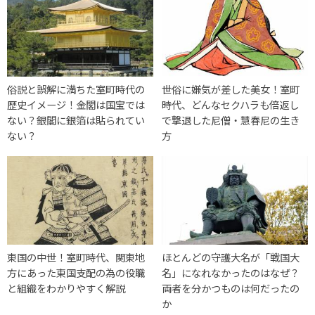
俗説と誤解に満ちた室町時代の
世俗に嫌気が差した美女！室町
歴史イメージ！金閣は国宝では
時代、どんなセクハラも倍返し
ない？銀閣に銀箔は貼られてい
で撃退した尼僧・慧春尼の生き
ない？
方
東国の中世！室町時代、関東地
ほとんどの守護大名が「戦国大
方にあった東国支配の為の役職
名」になれなかったのはなぜ？
と組織をわかりやすく解説
両者を分かつものは何だったの
か