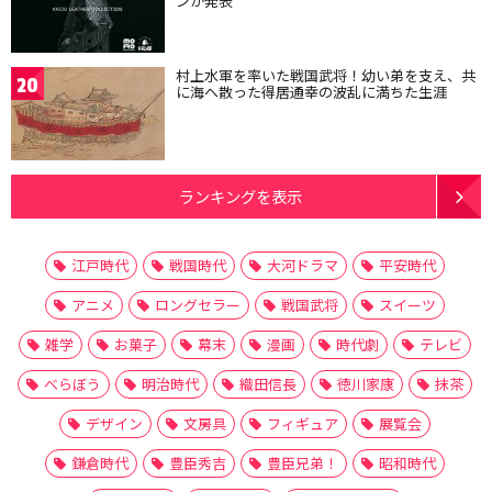
ンが発表
村上水軍を率いた戦国武将！幼い弟を支え、共
20
に海へ散った得居通幸の波乱に満ちた生涯
ランキングを表示
江戸時代
戦国時代
大河ドラマ
平安時代
アニメ
ロングセラー
戦国武将
スイーツ
雑学
お菓子
幕末
漫画
時代劇
テレビ
べらぼう
明治時代
織田信長
徳川家康
抹茶
デザイン
文房具
フィギュア
展覧会
鎌倉時代
豊臣秀吉
豊臣兄弟！
昭和時代