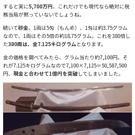
すると実に
5,700万円
、これだけでも現代なら絶対に税
務当局が黙っていないでしょうね。
続いて
砂金
。1両は5匁（もんめ）、1匁は約3.75グラム
なので、1両はその5倍の約18.75グラム。これを380倍し
た
380両は、金7.125キログラム
となります。
金の価格を調べてみたら、グラム当たり約7,100円。そ
れが7.125キログラムなので7,100×7,125＝50,587,500
円、
現金と合わせて1億円を突破
してしまいました。