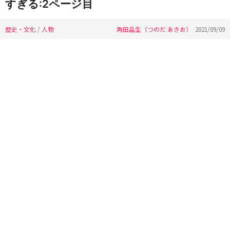
すぎる:2ページ目
歴史・文化
/
人物
角田晶生（つのだ あきお）
2021/09/09