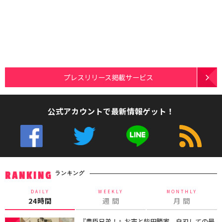
プレスリリース掲載サービス
公式アカウントで最新情報ゲット！
ランキング
RANKING
DAILY
WEEKLY
MONTHLY
24時間
週 間
月 間
『豊臣兄弟！』お市と柴田勝家、自刃しての最