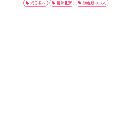
光る君へ
葛飾北斎
鎌倉殿の13人