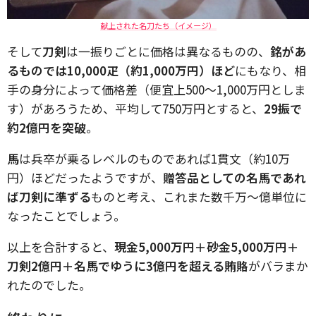
献上された名刀たち（イメージ）
そして
刀剣
は一振りごとに価格は異なるものの、
銘があ
るものでは10,000疋（約1,000万円）ほど
にもなり、相
手の身分によって価格差（便宜上500～1,000万円としま
す）があろうため、平均して750万円とすると、
29振で
約2億円を突破
。
馬
は兵卒が乗るレベルのものであれば1貫文（約10万
円）ほどだったようですが、
贈答品としての名馬であれ
ば刀剣に準ずる
ものと考え、これまた数千万～億単位に
なったことでしょう。
以上を合計すると、
現金5,000万円＋砂金5,000万円＋
刀剣2億円＋名馬でゆうに3億円を超える賄賂
がバラまか
れたのでした。