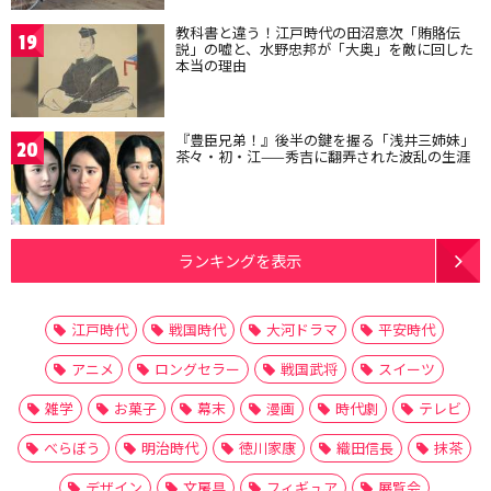
教科書と違う！江戸時代の田沼意次「賄賂伝
19
説」の嘘と、水野忠邦が「大奥」を敵に回した
本当の理由
『豊臣兄弟！』後半の鍵を握る「浅井三姉妹」
20
茶々・初・江——秀吉に翻弄された波乱の生涯
ランキングを表示
江戸時代
戦国時代
大河ドラマ
平安時代
アニメ
ロングセラー
戦国武将
スイーツ
雑学
お菓子
幕末
漫画
時代劇
テレビ
べらぼう
明治時代
徳川家康
織田信長
抹茶
デザイン
文房具
フィギュア
展覧会