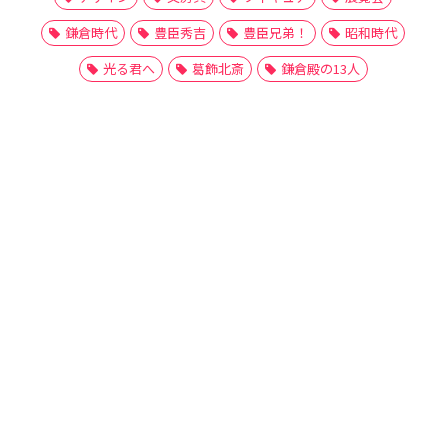
鎌倉時代
豊臣秀吉
豊臣兄弟！
昭和時代
光る君へ
葛飾北斎
鎌倉殿の13人