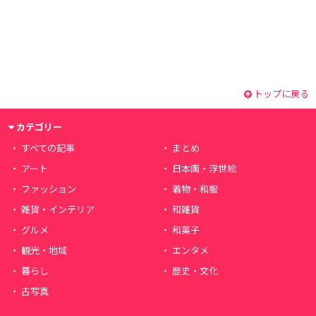
トップに戻る
カテゴリー
すべての記事
まとめ
アート
日本画・浮世絵
ファッション
着物・和服
雑貨・インテリア
和雑貨
グルメ
和菓子
観光・地域
エンタメ
暮らし
歴史・文化
古写真