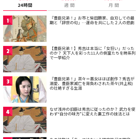
24時間
週 間
月 間
『豊臣兄弟！』お市と柴田勝家、自刃しての最
1
期と「辞世の句」…運命を共にした２人の悲劇
【豊臣兄弟！】秀吉は本当に「女狂い」だった
2
のか？ 天下人を彩った11人の側室たちを時系列
で一挙紹介
『豊臣兄弟！』茶々＝悪女はほぼ創作？秀吉が
3
溺愛、豊臣家滅亡を背負わされた茶々(井上和)
の壮絶すぎる生涯
なぜ浅井の旧臣は秀吉に従ったのか？ 武力を使
4
わず“自分の味方”に変えた裏工作の技法とは