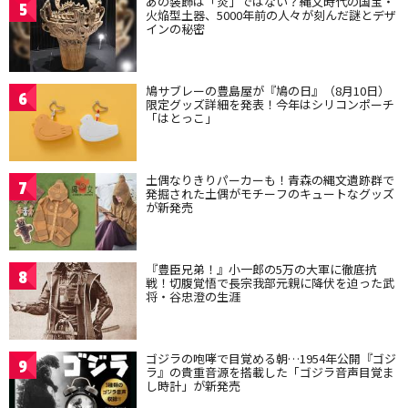
あの装飾は「炎」ではない？縄文時代の国宝・
5
火焔型土器、5000年前の人々が刻んだ謎とデザ
インの秘密
鳩サブレーの豊島屋が『鳩の日』（8月10日）
6
限定グッズ詳細を発表！今年はシリコンポーチ
「はとっこ」
土偶なりきりパーカーも！青森の縄文遺跡群で
7
発掘された土偶がモチーフのキュートなグッズ
が新発売
『豊臣兄弟！』小一郎の5万の大軍に徹底抗
8
戦！切腹覚悟で長宗我部元親に降伏を迫った武
将・谷忠澄の生涯
ゴジラの咆哮で目覚める朝…1954年公開『ゴジ
9
ラ』の貴重音源を搭載した「ゴジラ音声目覚ま
し時計」が新発売