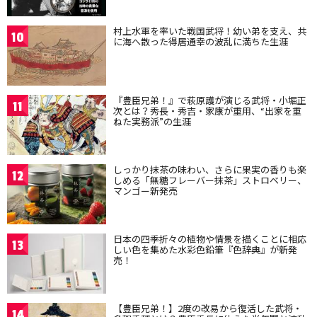
村上水軍を率いた戦国武将！幼い弟を支え、共
10
に海へ散った得居通幸の波乱に満ちた生涯
『豊臣兄弟！』で萩原護が演じる武将・小堀正
11
次とは？秀長・秀吉・家康が重用、“出家を重
ねた実務派”の生涯
しっかり抹茶の味わい、さらに果実の香りも楽
12
しめる「無糖フレーバー抹茶」ストロベリー、
マンゴー新発売
日本の四季折々の植物や情景を描くことに相応
13
しい色を集めた水彩色鉛筆『色辞典』が新発
売！
【豊臣兄弟！】2度の改易から復活した武将・
14