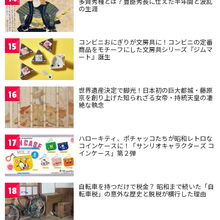
多賀秀種とは？豊臣秀長に仕えた半年間と波乱
の生涯
コンビニおにぎりが文房具に！コンビニの定番
15
商品をモチーフにした文房具シリーズ『ジムマ
ート』誕生
世界遺産決定で脚光！日本初の巨大都城・藤原
16
京を創り上げた知られざる女帝・持統天皇の凄
絶な執念
ハローキティ、ポチャッコたちが昭和レトロな
17
コインケースに！「サンリオキャラクターズ コ
インケース」第２弾
自転車を持つだけで税金？ 昭和まで続いた「自
18
転車税」の意外な歴史と脱税が横行した理由