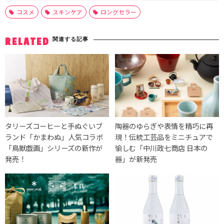
コスメ
スキンケア
ロングセラー
関連する記事
RELATED
タリーズコーヒーと手ぬぐいブ
陶器のゆらぎや表情を精巧に再
ランド「かまわぬ」人気コラボ
現！伝統工芸品をミニチュアで
「鳥獣戯画」シリーズの新作が
愉しむ「中川政七商店 日本の
発売！
器」が新発売