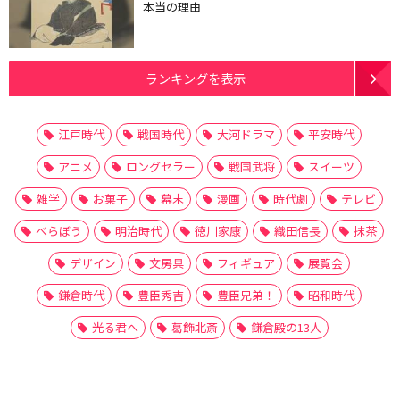
本当の理由
ランキングを表示
江戸時代
戦国時代
大河ドラマ
平安時代
アニメ
ロングセラー
戦国武将
スイーツ
雑学
お菓子
幕末
漫画
時代劇
テレビ
べらぼう
明治時代
徳川家康
織田信長
抹茶
デザイン
文房具
フィギュア
展覧会
鎌倉時代
豊臣秀吉
豊臣兄弟！
昭和時代
光る君へ
葛飾北斎
鎌倉殿の13人