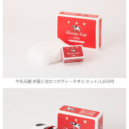
牛乳石鹼 赤箱と泡立つボディータオル セット/1,650円