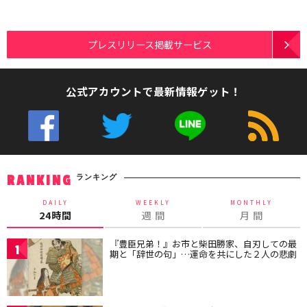
プレスリリース掲載サービス
公式アカウントで最新情報ゲット！
ランキング
RANKING
DAILY
WEEKLY
MONTHLY
24時間
週 間
月 間
『豊臣兄弟！』お市と柴田勝家、自刃しての最
1
期と「辞世の句」…運命を共にした２人の悲劇