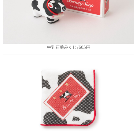
牛乳石鹼みくじ/605円