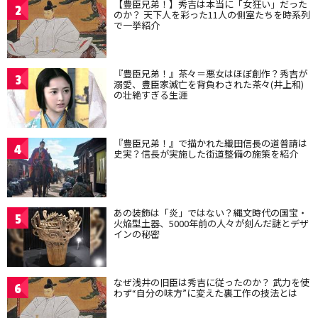
【豊臣兄弟！】秀吉は本当に「女狂い」だった
2
のか？ 天下人を彩った11人の側室たちを時系列
で一挙紹介
『豊臣兄弟！』茶々＝悪女はほぼ創作？秀吉が
3
溺愛、豊臣家滅亡を背負わされた茶々(井上和)
の壮絶すぎる生涯
『豊臣兄弟！』で描かれた織田信長の道普請は
4
史実？信長が実施した街道整備の施策を紹介
あの装飾は「炎」ではない？縄文時代の国宝・
5
火焔型土器、5000年前の人々が刻んだ謎とデザ
インの秘密
なぜ浅井の旧臣は秀吉に従ったのか？ 武力を使
6
わず“自分の味方”に変えた裏工作の技法とは