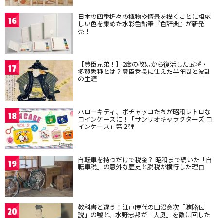
日本の四季折々の植物や情景を描くことに相応
16
しい色を集めた水彩色鉛筆『色辞典』が新発
売！
【豊臣兄弟！】2度の改易から復活した武将・
17
多賀秀種とは？豊臣秀長に仕えた半年間と波乱
の生涯
ハローキティ、ポチャッコたちが昭和レトロな
18
コインケースに！「サンリオキャラクターズ コ
インケース」第２弾
自転車を持つだけで税金？ 昭和まで続いた「自
19
転車税」の意外な歴史と脱税が横行した理由
教科書と違う！江戸時代の田沼意次「賄賂伝
20
説」の嘘と、水野忠邦が「大奥」を敵に回した