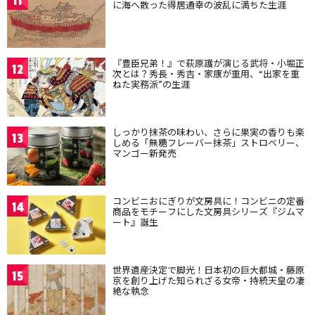
11
に海へ散った得居通幸の波乱に満ちた生涯
『豊臣兄弟！』で萩原護が演じる武将・小堀正
12
次とは？秀長・秀吉・家康が重用、“出家を重
ねた実務派”の生涯
しっかり抹茶の味わい、さらに果実の香りも楽
13
しめる「無糖フレーバー抹茶」ストロベリー、
マンゴー新発売
コンビニおにぎりが文房具に！コンビニの定番
14
商品をモチーフにした文房具シリーズ『ジムマ
ート』誕生
世界遺産決定で脚光！日本初の巨大都城・藤原
15
京を創り上げた知られざる女帝・持統天皇の凄
絶な執念