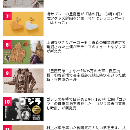
鳩サブレーの豊島屋が『鳩の日』（8月10日）
7
限定グッズ詳細を発表！今年はシリコンポーチ
「はとっこ」
土偶なりきりパーカーも！青森の縄文遺跡群で
8
発掘された土偶がモチーフのキュートなグッズ
が新発売
『豊臣兄弟！』小一郎の5万の大軍に徹底抗
9
戦！切腹覚悟で長宗我部元親に降伏を迫った武
将・谷忠澄の生涯
ゴジラの咆哮で目覚める朝…1954年公開『ゴジ
10
ラ』の貴重音源を搭載した「ゴジラ音声目覚ま
し時計」が新発売
村上水軍を率いた戦国武将！幼い弟を支え、共