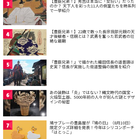
【豊臣兄弟！】秀吉は本当に「女狂い」だった
3
のか？ 天下人を彩った11人の側室たちを時系列
で一挙紹介
【豊臣兄弟！】22歳で散った長宗我部元親の天
4
才後継者・信親とは？武勇を奮った若武者の壮
絶な最期
『豊臣兄弟！』で描かれた織田信長の道普請は
5
史実？信長が実施した街道整備の施策を紹介
あの装飾は「炎」ではない？縄文時代の国宝・
6
火焔型土器、5000年前の人々が刻んだ謎とデザ
インの秘密
鳩サブレーの豊島屋が『鳩の日』（8月10日）
7
限定グッズ詳細を発表！今年はシリコンポーチ
「はとっこ」