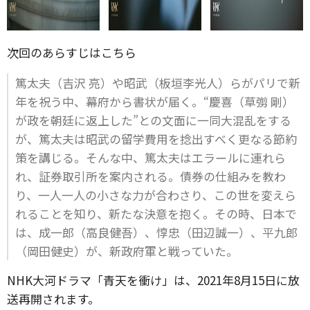
次回のあらすじはこちら
篤太夫（吉沢 亮）や昭武（板垣李光人）らがパリで新
年を祝う中、幕府から書状が届く。“慶喜（草彅 剛）
が政を朝廷に返上した”との文面に一同大混乱をする
が、篤太夫は昭武の留学費用を捻出すべく更なる節約
策を講じる。そんな中、篤太夫はエラールに連れら
れ、証券取引所を案内される。債券の仕組みを教わ
り、一人一人の小さな力が合わさり、この世を変えら
れることを知り、新たな決意を抱く。その時、日本で
は、成一郎（高良健吾）、惇忠（田辺誠一）、平九郎
（岡田健史）が、新政府軍と戦っていた。
NHK大河ドラマ「青天を衝け」は、2021年8月15日に放
送再開されます。