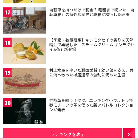
自転車を持つだけで税金？ 昭和まで続いた「自
17
転車税」の意外な歴史と脱税が横行した理由
【季節・数量限定】キンモクセイの香りを天然
18
精油で再現した「スチームクリーム キンモクセ
イ&茶」新登場
村上水軍を率いた戦国武将！幼い弟を支え、共
19
に海へ散った得居通幸の波乱に満ちた生涯
怪獣革を纏う！ダダ、エレキング…ウルトラ怪
20
獣モチーフの革を使った新アパレルコレクショ
ンが発表
ランキングを表示