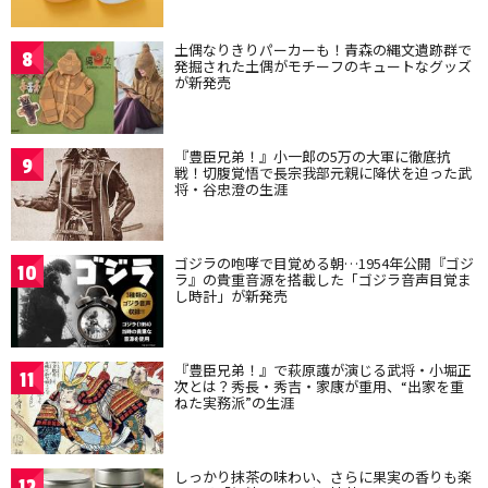
土偶なりきりパーカーも！青森の縄文遺跡群で
8
発掘された土偶がモチーフのキュートなグッズ
が新発売
『豊臣兄弟！』小一郎の5万の大軍に徹底抗
9
戦！切腹覚悟で長宗我部元親に降伏を迫った武
将・谷忠澄の生涯
ゴジラの咆哮で目覚める朝…1954年公開『ゴジ
10
ラ』の貴重音源を搭載した「ゴジラ音声目覚ま
し時計」が新発売
『豊臣兄弟！』で萩原護が演じる武将・小堀正
11
次とは？秀長・秀吉・家康が重用、“出家を重
ねた実務派”の生涯
しっかり抹茶の味わい、さらに果実の香りも楽
12