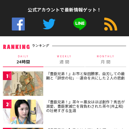
公式アカウントで最新情報ゲット！
ランキング
RANKING
DAILY
WEEKLY
MONTHLY
24時間
週 間
月 間
『豊臣兄弟！』お市と柴田勝家、自刃しての最
1
期と「辞世の句」…運命を共にした２人の悲劇
『豊臣兄弟！』茶々＝悪女はほぼ創作？秀吉が
2
溺愛、豊臣家滅亡を背負わされた茶々(井上和)
の壮絶すぎる生涯