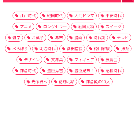
江戸時代
戦国時代
大河ドラマ
平安時代
アニメ
ロングセラー
戦国武将
スイーツ
雑学
お菓子
幕末
漫画
時代劇
テレビ
べらぼう
明治時代
織田信長
徳川家康
抹茶
デザイン
文房具
フィギュア
展覧会
鎌倉時代
豊臣秀吉
豊臣兄弟！
昭和時代
光る君へ
葛飾北斎
鎌倉殿の13人