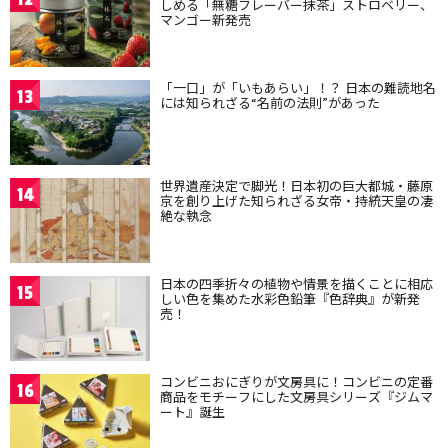
しめる「無糖フレーバー抹茶」ストロベリー、
マンゴー新発売
「一口」が「いもあらい」！？ 日本の難読地名
13
には知られざる“名前の法則”があった
世界遺産決定で脚光！日本初の巨大都城・藤原
14
京を創り上げた知られざる女帝・持統天皇の凄
絶な執念
日本の四季折々の植物や情景を描くことに相応
15
しい色を集めた水彩色鉛筆『色辞典』が新発
売！
コンビニおにぎりが文房具に！コンビニの定番
16
商品をモチーフにした文房具シリーズ『ジムマ
ート』誕生