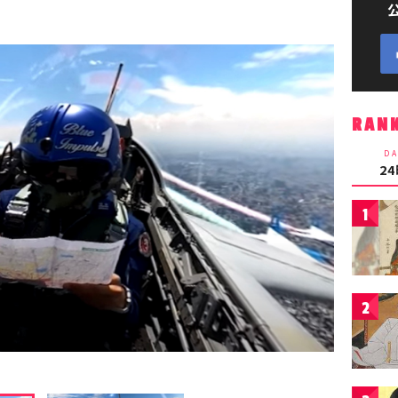
RAN
DA
2
1
2