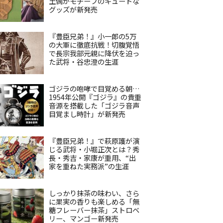
土偶がモチーフのキュートな
グッズが新発売
『豊臣兄弟！』小一郎の5万
の大軍に徹底抗戦！切腹覚悟
で長宗我部元親に降伏を迫っ
た武将・谷忠澄の生涯
ゴジラの咆哮で目覚める朝…
1954年公開『ゴジラ』の貴重
音源を搭載した「ゴジラ音声
目覚まし時計」が新発売
『豊臣兄弟！』で萩原護が演
じる武将・小堀正次とは？秀
長・秀吉・家康が重用、“出
家を重ねた実務派”の生涯
しっかり抹茶の味わい、さら
に果実の香りも楽しめる「無
糖フレーバー抹茶」ストロベ
リー、マンゴー新発売