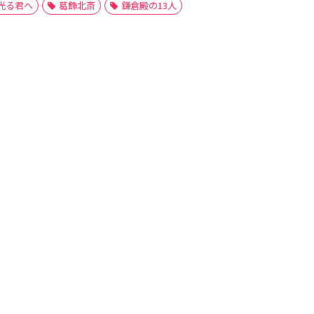
光る君へ
葛飾北斎
鎌倉殿の13人