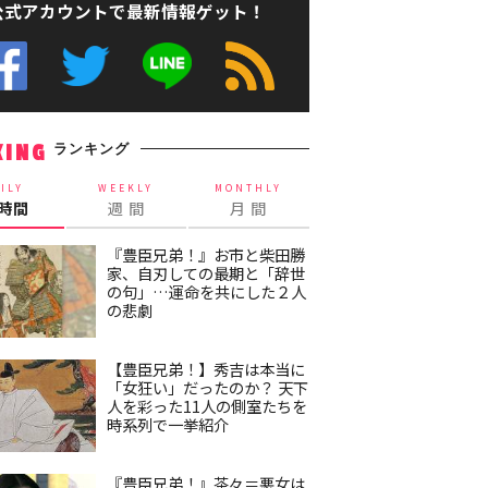
公式アカウントで最新情報ゲット！
ランキング
KING
ILY
WEEKLY
MONTHLY
4時間
週 間
月 間
『豊臣兄弟！』お市と柴田勝
家、自刃しての最期と「辞世
の句」…運命を共にした２人
の悲劇
【豊臣兄弟！】秀吉は本当に
「女狂い」だったのか？ 天下
人を彩った11人の側室たちを
時系列で一挙紹介
『豊臣兄弟！』茶々＝悪女は