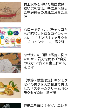
村上水軍を率いた戦国武将！
幼い弟を支え、共に海へ散っ
た得居通幸の波乱に満ちた生
涯
ハローキティ、ポチャッコた
ちが昭和レトロなコインケー
スに！「サンリオキャラクタ
ーズ コインケース」第２弾
なぜ浅井の旧臣は秀吉に従っ
たのか？ 武力を使わず“自分
の味方”に変えた裏工作の技
法とは
【季節・数量限定】キンモク
セイの香りを天然精油で再現
した「スチームクリーム キン
モクセイ&茶」新登場
怪獣革を纏う！ダダ、エレキ