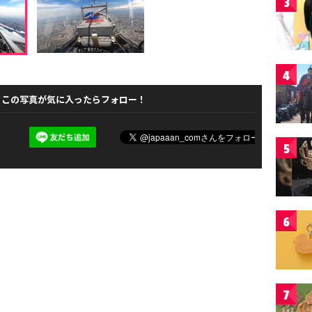
3
4
この写真が気に入ったらフォロー！
5
6
7