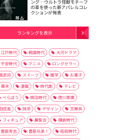
ング…ウルトラ怪獣モチーフ
の革を使った新アパレルコレ
クションが発表
ランキングを表示
江戸時代
戦国時代
大河ドラマ
平安時代
アニメ
ロングセラー
国武将
スイーツ
雑学
お菓子
幕末
漫画
時代劇
テレビ
べらぼう
明治時代
徳川家康
田信長
抹茶
デザイン
文房具
フィギュア
展覧会
鎌倉時代
豊臣秀吉
豊臣兄弟！
昭和時代