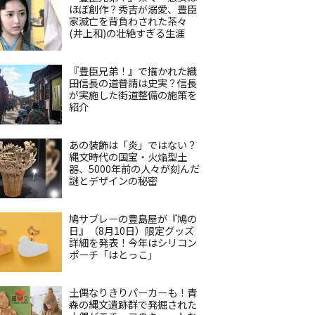
ほぼ創作？秀吉が溺愛、豊臣
家滅亡を背負わされた茶々
(井上和)の壮絶すぎる生涯
『豊臣兄弟！』で描かれた織
田信長の道普請は史実？信長
が実施した街道整備の施策を
紹介
あの装飾は「炎」ではない？
縄文時代の国宝・火焔型土
器、5000年前の人々が刻んだ
謎とデザインの秘密
鳩サブレーの豊島屋が『鳩の
日』（8月10日）限定グッズ
詳細を発表！今年はシリコン
ポーチ「はとっこ」
土偶なりきりパーカーも！青
森の縄文遺跡群で発掘された