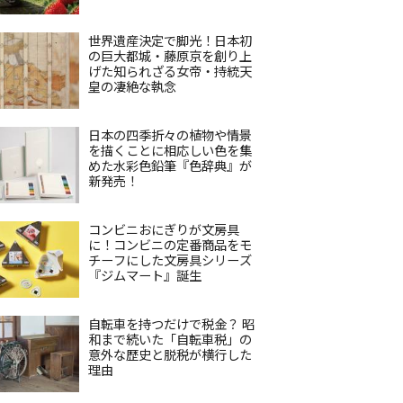
世界遺産決定で脚光！日本初
の巨大都城・藤原京を創り上
げた知られざる女帝・持統天
皇の凄絶な執念
日本の四季折々の植物や情景
を描くことに相応しい色を集
めた水彩色鉛筆『色辞典』が
新発売！
コンビニおにぎりが文房具
に！コンビニの定番商品をモ
チーフにした文房具シリーズ
『ジムマート』誕生
自転車を持つだけで税金？ 昭
和まで続いた「自転車税」の
意外な歴史と脱税が横行した
理由