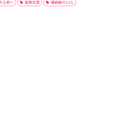
光る君へ
葛飾北斎
鎌倉殿の13人