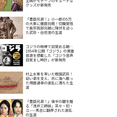
土偶がモチーフのキュートな
グッズが新発売
『豊臣兄弟！』小一郎の5万
の大軍に徹底抗戦！切腹覚悟
で長宗我部元親に降伏を迫っ
た武将・谷忠澄の生涯
ゴジラの咆哮で目覚める朝…
1954年公開『ゴジラ』の貴重
音源を搭載した「ゴジラ音声
目覚まし時計」が新発売
村上水軍を率いた戦国武将！
幼い弟を支え、共に海へ散っ
た得居通幸の波乱に満ちた生
涯
『豊臣兄弟！』後半の鍵を握
る「浅井三姉妹」茶々・初・
江——秀吉に翻弄された波乱
の生涯