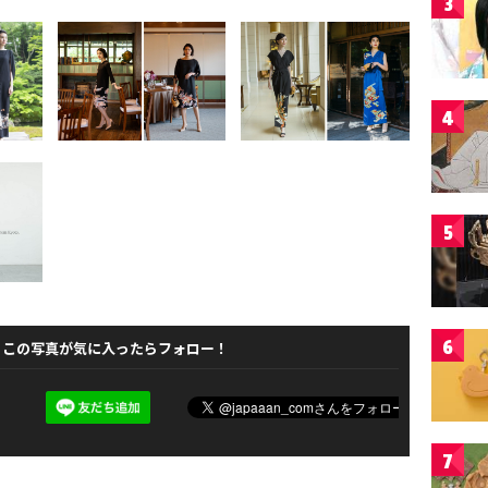
3
4
5
6
この写真が気に入ったらフォロー！
7