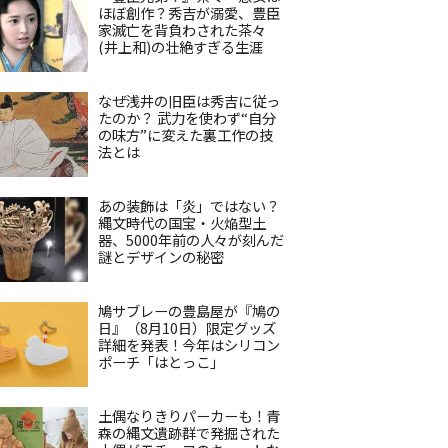
ほぼ創作？秀吉が溺愛、豊臣
家滅亡を背負わされた茶々
(井上和)の壮絶すぎる生涯
なぜ浅井の旧臣は秀吉に従っ
たのか？ 武力を使わず“自分
の味方”に変えた裏工作の技
法とは
あの装飾は「炎」ではない？
縄文時代の国宝・火焔型土
器、5000年前の人々が刻んだ
謎とデザインの秘密
鳩サブレーの豊島屋が『鳩の
日』（8月10日）限定グッズ
詳細を発表！今年はシリコン
ポーチ「はとっこ」
土偶なりきりパーカーも！青
森の縄文遺跡群で発掘された