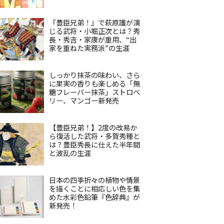
『豊臣兄弟！』で萩原護が演
じる武将・小堀正次とは？秀
長・秀吉・家康が重用、“出
家を重ねた実務派”の生涯
しっかり抹茶の味わい、さら
に果実の香りも楽しめる「無
糖フレーバー抹茶」ストロベ
リー、マンゴー新発売
【豊臣兄弟！】2度の改易か
ら復活した武将・多賀秀種と
は？豊臣秀長に仕えた半年間
と波乱の生涯
日本の四季折々の植物や情景
を描くことに相応しい色を集
めた水彩色鉛筆『色辞典』が
新発売！