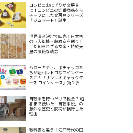
コンビニおにぎりが文房具
に！コンビニの定番商品をモ
チーフにした文房具シリーズ
『ジムマート』誕生
世界遺産決定で脚光！日本初
の巨大都城・藤原京を創り上
げた知られざる女帝・持統天
皇の凄絶な執念
ハローキティ、ポチャッコた
ちが昭和レトロなコインケー
スに！「サンリオキャラクタ
ーズ コインケース」第２弾
自転車を持つだけで税金？ 昭
和まで続いた「自転車税」の
意外な歴史と脱税が横行した
理由
教科書と違う！江戸時代の田