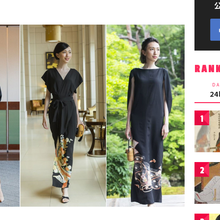
RAN
DA
2
1
2