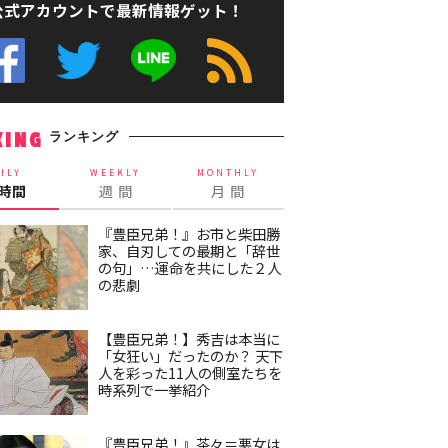
公式アカウントで最新情報ゲット！
ランキング
KING
ILY
WEEKLY
MONTHLY
4時間
週 間
月 間
『豊臣兄弟！』お市と柴田勝
家、自刃しての最期と「辞世
の句」…運命を共にした２人
の悲劇
【豊臣兄弟！】秀吉は本当に
「女狂い」だったのか？ 天下
人を彩った11人の側室たちを
時系列で一挙紹介
『豊臣兄弟！』茶々＝悪女は