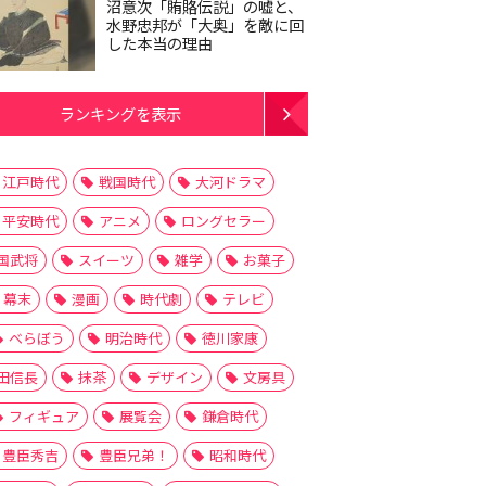
沼意次「賄賂伝説」の嘘と、
水野忠邦が「大奥」を敵に回
した本当の理由
ランキングを表示
江戸時代
戦国時代
大河ドラマ
平安時代
アニメ
ロングセラー
国武将
スイーツ
雑学
お菓子
幕末
漫画
時代劇
テレビ
べらぼう
明治時代
徳川家康
田信長
抹茶
デザイン
文房具
フィギュア
展覧会
鎌倉時代
豊臣秀吉
豊臣兄弟！
昭和時代