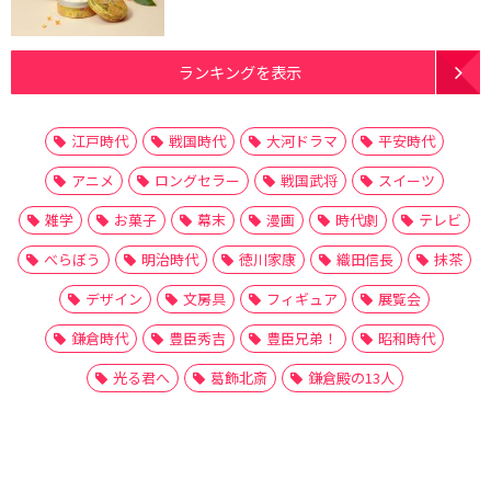
ランキングを表示
江戸時代
戦国時代
大河ドラマ
平安時代
アニメ
ロングセラー
戦国武将
スイーツ
雑学
お菓子
幕末
漫画
時代劇
テレビ
べらぼう
明治時代
徳川家康
織田信長
抹茶
デザイン
文房具
フィギュア
展覧会
鎌倉時代
豊臣秀吉
豊臣兄弟！
昭和時代
光る君へ
葛飾北斎
鎌倉殿の13人