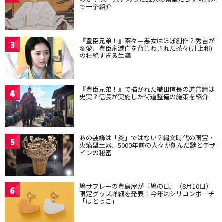
で一挙紹介
『豊臣兄弟！』茶々＝悪女はほぼ創作？秀吉が
3
溺愛、豊臣家滅亡を背負わされた茶々(井上和)
の壮絶すぎる生涯
『豊臣兄弟！』で描かれた織田信長の道普請は
4
史実？信長が実施した街道整備の施策を紹介
あの装飾は「炎」ではない？縄文時代の国宝・
5
火焔型土器、5000年前の人々が刻んだ謎とデザ
インの秘密
鳩サブレーの豊島屋が『鳩の日』（8月10日）
6
限定グッズ詳細を発表！今年はシリコンポーチ
「はとっこ」