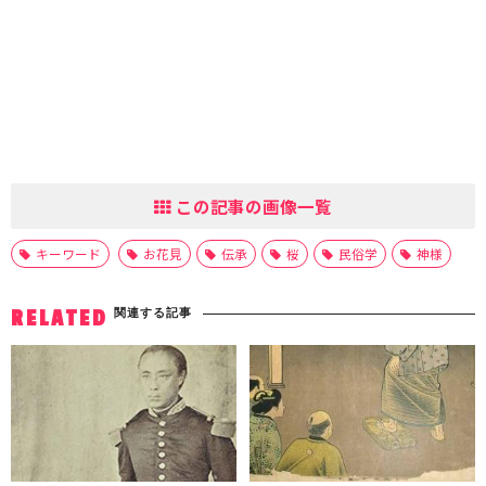
この記事の画像一覧
キーワード
お花見
伝承
桜
民俗学
神様
関連する記事
RELATED