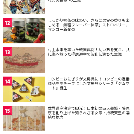
しっかり抹茶の味わい、さらに果実の香りも楽
12
しめる「無糖フレーバー抹茶」ストロベリー、
マンゴー新発売
村上水軍を率いた戦国武将！幼い弟を支え、共
13
に海へ散った得居通幸の波乱に満ちた生涯
コンビニおにぎりが文房具に！コンビニの定番
14
商品をモチーフにした文房具シリーズ『ジムマ
ート』誕生
世界遺産決定で脚光！日本初の巨大都城・藤原
15
京を創り上げた知られざる女帝・持統天皇の凄
絶な執念