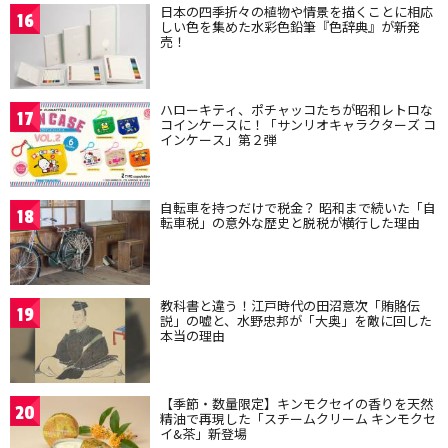
日本の四季折々の植物や情景を描くことに相応
16
しい色を集めた水彩色鉛筆『色辞典』が新発
売！
ハローキティ、ポチャッコたちが昭和レトロな
17
コインケースに！「サンリオキャラクターズ コ
インケース」第２弾
自転車を持つだけで税金？ 昭和まで続いた「自
18
転車税」の意外な歴史と脱税が横行した理由
教科書と違う！江戸時代の田沼意次「賄賂伝
19
説」の嘘と、水野忠邦が「大奥」を敵に回した
本当の理由
【季節・数量限定】キンモクセイの香りを天然
20
精油で再現した「スチームクリーム キンモクセ
イ&茶」新登場