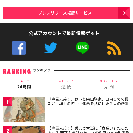
プレスリリース掲載サービス
公式アカウントで最新情報ゲット！
ランキング
RANKING
DAILY
WEEKLY
MONTHLY
24時間
週 間
月 間
『豊臣兄弟！』お市と柴田勝家、自刃しての最
1
期と「辞世の句」…運命を共にした２人の悲劇
【豊臣兄弟！】秀吉は本当に「女狂い」だった
2
のか？ 天下人を彩った11人の側室たちを時系列