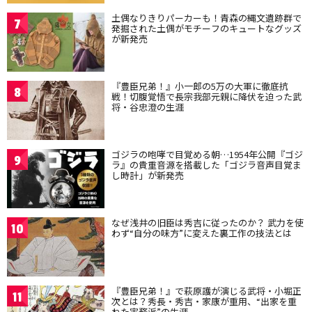
土偶なりきりパーカーも！青森の縄文遺跡群で
7
発掘された土偶がモチーフのキュートなグッズ
が新発売
『豊臣兄弟！』小一郎の5万の大軍に徹底抗
8
戦！切腹覚悟で長宗我部元親に降伏を迫った武
将・谷忠澄の生涯
ゴジラの咆哮で目覚める朝…1954年公開『ゴジ
9
ラ』の貴重音源を搭載した「ゴジラ音声目覚ま
し時計」が新発売
なぜ浅井の旧臣は秀吉に従ったのか？ 武力を使
10
わず“自分の味方”に変えた裏工作の技法とは
『豊臣兄弟！』で萩原護が演じる武将・小堀正
11
次とは？秀長・秀吉・家康が重用、“出家を重
ねた実務派”の生涯