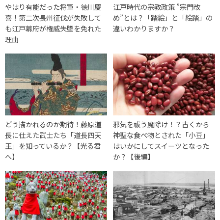
やはり有能だった将軍・徳川慶
江戸時代の宗教政策 ”宗門改
喜！第二次長州征伐が失敗して
め”とは？「踏絵」と「絵踏」の
も江戸幕府が権威失墜を免れた
違いわかりますか？
理由
どう描かれるのか期待！藤原道
邪気を祓う魔除け！？古くから
長に仕えた武士たち「道長四天
神聖な食べ物とされた「小豆」
王」を知っているか？【光る君
はいかにしてスイーツとなった
へ】
か？【後編】