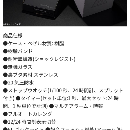
商品仕様
●ケース・ベゼル材質: 樹脂
●樹脂バンド
●耐衝撃構造(ショックレジスト)
●無機ガラス
●裏ブタ素材:ステンレス
●20 気圧防水
●ストップウオッチ(1/100 秒、24 時間計、スプリット
付き) ●タイマー(セット単位:1 秒、最大セット:24 時
間、1 秒単位で計測) ●マルチアラーム・時報
●フルオートカレンダー
●12/24 時間制表示切替
●EL バックライト ●報音フラッシュ機能(アラーム/時