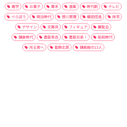
雑学
お菓子
幕末
漫画
時代劇
テレビ
べらぼう
明治時代
徳川家康
織田信長
抹茶
デザイン
文房具
フィギュア
展覧会
鎌倉時代
豊臣秀吉
豊臣兄弟！
昭和時代
光る君へ
葛飾北斎
鎌倉殿の13人