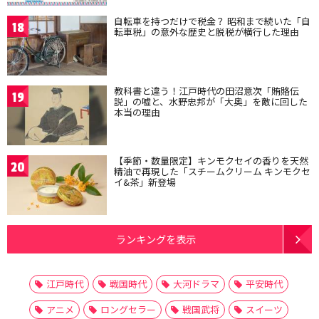
自転車を持つだけで税金？ 昭和まで続いた「自
18
転車税」の意外な歴史と脱税が横行した理由
教科書と違う！江戸時代の田沼意次「賄賂伝
19
説」の嘘と、水野忠邦が「大奥」を敵に回した
本当の理由
【季節・数量限定】キンモクセイの香りを天然
20
精油で再現した「スチームクリーム キンモクセ
イ&茶」新登場
ランキングを表示
江戸時代
戦国時代
大河ドラマ
平安時代
アニメ
ロングセラー
戦国武将
スイーツ