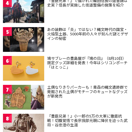
『豊臣兄弟！』で描かれた織田信長の道普請は
4
史実？信長が実施した街道整備の施策を紹介
あの装飾は「炎」ではない？縄文時代の国宝・
5
火焔型土器、5000年前の人々が刻んだ謎とデザ
インの秘密
鳩サブレーの豊島屋が『鳩の日』（8月10日）
6
限定グッズ詳細を発表！今年はシリコンポーチ
「はとっこ」
土偶なりきりパーカーも！青森の縄文遺跡群で
7
発掘された土偶がモチーフのキュートなグッズ
が新発売
『豊臣兄弟！』小一郎の5万の大軍に徹底抗
8
戦！切腹覚悟で長宗我部元親に降伏を迫った武
将・谷忠澄の生涯