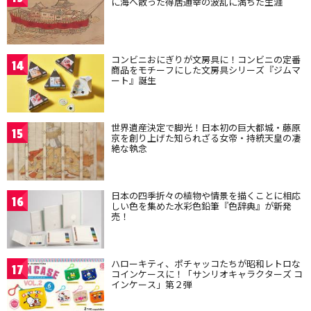
に海へ散った得居通幸の波乱に満ちた生涯
コンビニおにぎりが文房具に！コンビニの定番
14
商品をモチーフにした文房具シリーズ『ジムマ
ート』誕生
世界遺産決定で脚光！日本初の巨大都城・藤原
15
京を創り上げた知られざる女帝・持統天皇の凄
絶な執念
日本の四季折々の植物や情景を描くことに相応
16
しい色を集めた水彩色鉛筆『色辞典』が新発
売！
ハローキティ、ポチャッコたちが昭和レトロな
17
コインケースに！「サンリオキャラクターズ コ
インケース」第２弾