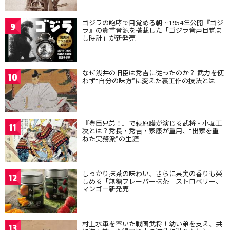
ゴジラの咆哮で目覚める朝…1954年公開『ゴジ
9
ラ』の貴重音源を搭載した「ゴジラ音声目覚ま
し時計」が新発売
なぜ浅井の旧臣は秀吉に従ったのか？ 武力を使
10
わず“自分の味方”に変えた裏工作の技法とは
『豊臣兄弟！』で萩原護が演じる武将・小堀正
11
次とは？秀長・秀吉・家康が重用、“出家を重
ねた実務派”の生涯
しっかり抹茶の味わい、さらに果実の香りも楽
12
しめる「無糖フレーバー抹茶」ストロベリー、
マンゴー新発売
村上水軍を率いた戦国武将！幼い弟を支え、共
13