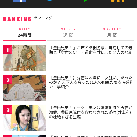
ランキング
RANKING
DAILY
WEEKLY
MONTHLY
24時間
週 間
月 間
『豊臣兄弟！』お市と柴田勝家、自刃しての最
1
期と「辞世の句」…運命を共にした２人の悲劇
【豊臣兄弟！】秀吉は本当に「女狂い」だった
2
のか？ 天下人を彩った11人の側室たちを時系列
で一挙紹介
『豊臣兄弟！』茶々＝悪女はほぼ創作？秀吉が
3
溺愛、豊臣家滅亡を背負わされた茶々(井上和)
の壮絶すぎる生涯