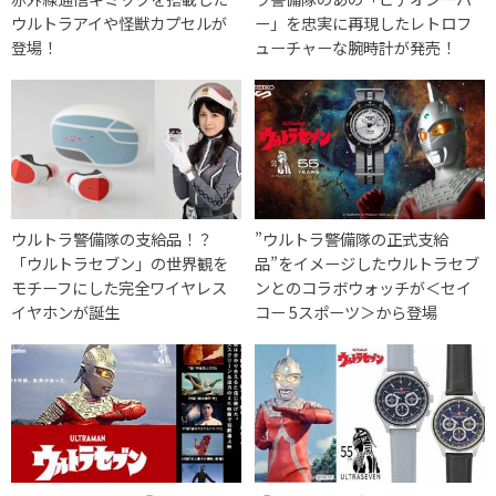
ウルトラアイや怪獣カプセルが
ー」を忠実に再現したレトロフ
登場！
ューチャーな腕時計が発売！
ウルトラ警備隊の支給品！？
”ウルトラ警備隊の正式支給
「ウルトラセブン」の世界観を
品”をイメージしたウルトラセブ
モチーフにした完全ワイヤレス
ンとのコラボウォッチが＜セイ
イヤホンが誕生
コー 5スポーツ＞から登場