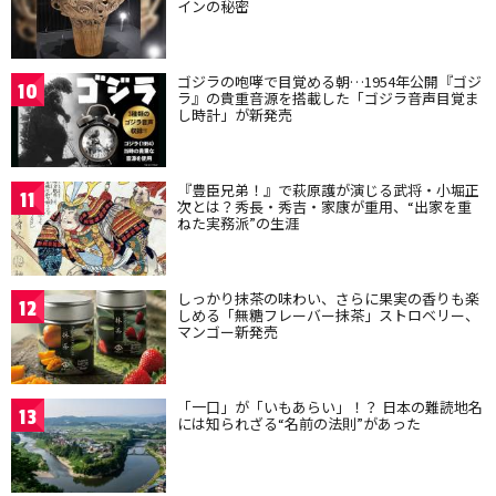
インの秘密
ゴジラの咆哮で目覚める朝…1954年公開『ゴジ
10
ラ』の貴重音源を搭載した「ゴジラ音声目覚ま
し時計」が新発売
『豊臣兄弟！』で萩原護が演じる武将・小堀正
11
次とは？秀長・秀吉・家康が重用、“出家を重
ねた実務派”の生涯
しっかり抹茶の味わい、さらに果実の香りも楽
12
しめる「無糖フレーバー抹茶」ストロベリー、
マンゴー新発売
「一口」が「いもあらい」！？ 日本の難読地名
13
には知られざる“名前の法則”があった