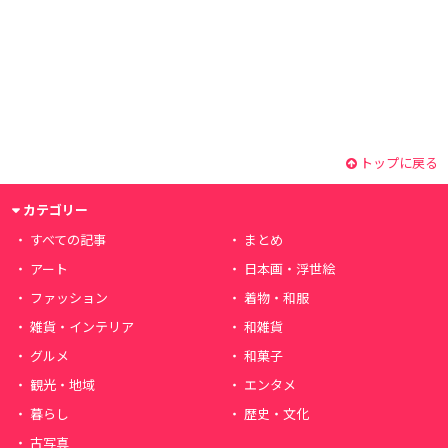
トップに戻る
カテゴリー
すべての記事
まとめ
アート
日本画・浮世絵
ファッション
着物・和服
雑貨・インテリア
和雑貨
グルメ
和菓子
観光・地域
エンタメ
暮らし
歴史・文化
古写真