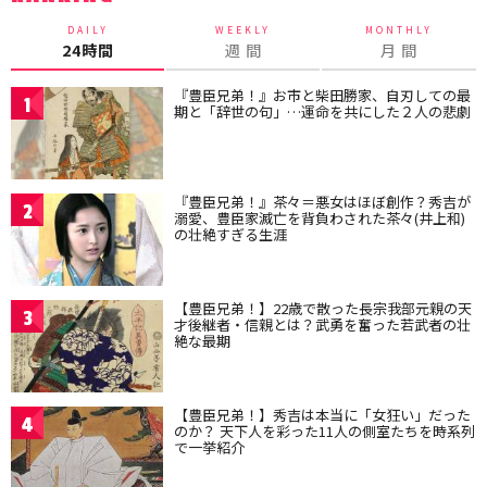
DAILY
WEEKLY
MONTHLY
24時間
週 間
月 間
『豊臣兄弟！』お市と柴田勝家、自刃しての最
1
期と「辞世の句」…運命を共にした２人の悲劇
『豊臣兄弟！』茶々＝悪女はほぼ創作？秀吉が
2
溺愛、豊臣家滅亡を背負わされた茶々(井上和)
の壮絶すぎる生涯
【豊臣兄弟！】22歳で散った長宗我部元親の天
3
才後継者・信親とは？武勇を奮った若武者の壮
絶な最期
【豊臣兄弟！】秀吉は本当に「女狂い」だった
4
のか？ 天下人を彩った11人の側室たちを時系列
で一挙紹介