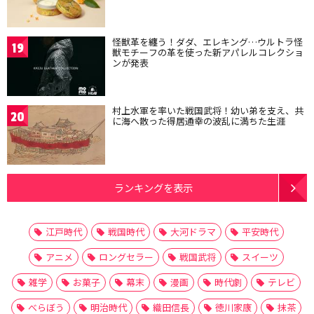
怪獣革を纏う！ダダ、エレキング…ウルトラ怪
19
獣モチーフの革を使った新アパレルコレクショ
ンが発表
村上水軍を率いた戦国武将！幼い弟を支え、共
20
に海へ散った得居通幸の波乱に満ちた生涯
ランキングを表示
江戸時代
戦国時代
大河ドラマ
平安時代
アニメ
ロングセラー
戦国武将
スイーツ
雑学
お菓子
幕末
漫画
時代劇
テレビ
べらぼう
明治時代
織田信長
徳川家康
抹茶