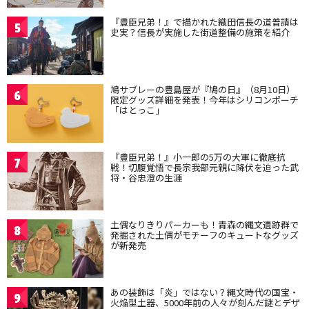
『豊臣兄弟！』で描かれた織田信長の道普請は
5
史実？信長が実施した街道整備の施策を紹介
鳩サブレーの豊島屋が『鳩の日』（8月10日）
6
限定グッズ詳細を発表！今年はシリコンポーチ
「はとっこ」
『豊臣兄弟！』小一郎の5万の大軍に徹底抗
7
戦！切腹覚悟で長宗我部元親に降伏を迫った武
将・谷忠澄の生涯
土偶なりきりパーカーも！青森の縄文遺跡群で
8
発掘された土偶がモチーフのキュートなグッズ
が新発売
あの装飾は「炎」ではない？縄文時代の国宝・
9
火焔型土器、5000年前の人々が刻んだ謎とデザ