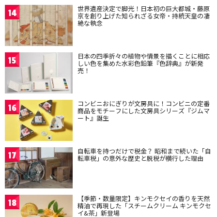
世界遺産決定で脚光！日本初の巨大都城・藤原
14
京を創り上げた知られざる女帝・持統天皇の凄
絶な執念
日本の四季折々の植物や情景を描くことに相応
15
しい色を集めた水彩色鉛筆『色辞典』が新発
売！
コンビニおにぎりが文房具に！コンビニの定番
16
商品をモチーフにした文房具シリーズ『ジムマ
ート』誕生
自転車を持つだけで税金？ 昭和まで続いた「自
17
転車税」の意外な歴史と脱税が横行した理由
【季節・数量限定】キンモクセイの香りを天然
18
精油で再現した「スチームクリーム キンモクセ
イ&茶」新登場