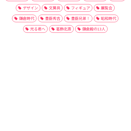
デザイン
文房具
フィギュア
展覧会
鎌倉時代
豊臣秀吉
豊臣兄弟！
昭和時代
光る君へ
葛飾北斎
鎌倉殿の13人