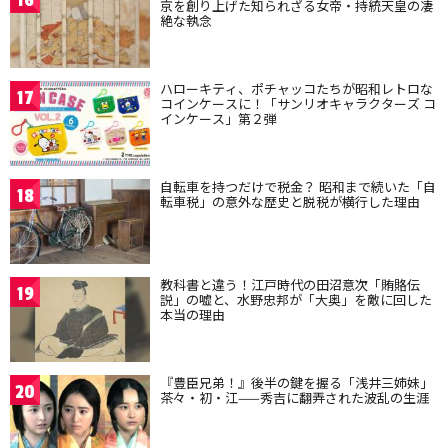
16
京を創り上げた知られざる女帝・持統天皇の凄
絶な執念
ハローキティ、ポチャッコたちが昭和レトロな
17
コインケースに！「サンリオキャラクターズ コ
インケース」第２弾
自転車を持つだけで税金？ 昭和まで続いた「自
18
転車税」の意外な歴史と脱税が横行した理由
教科書と違う！江戸時代の田沼意次「賄賂伝
19
説」の嘘と、水野忠邦が「大奥」を敵に回した
本当の理由
『豊臣兄弟！』後半の鍵を握る「浅井三姉妹」
20
茶々・初・江——秀吉に翻弄された波乱の生涯