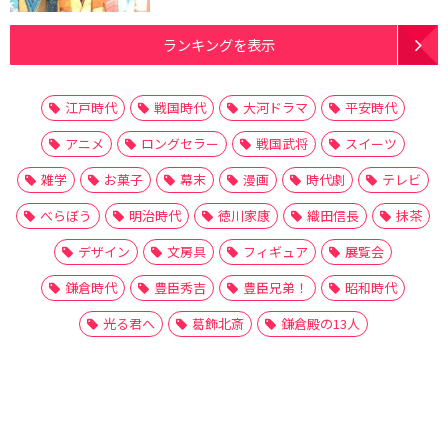
ランキングを表示
江戸時代
戦国時代
大河ドラマ
平安時代
アニメ
ロングセラー
戦国武将
スイーツ
雑学
お菓子
幕末
漫画
時代劇
テレビ
べらぼう
明治時代
徳川家康
織田信長
抹茶
デザイン
文房具
フィギュア
展覧会
鎌倉時代
豊臣秀吉
豊臣兄弟！
昭和時代
光る君へ
葛飾北斎
鎌倉殿の13人