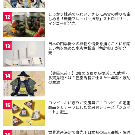
しっかり抹茶の味わい、さらに果実の香りも楽
12
しめる「無糖フレーバー抹茶」ストロベリー、
マンゴー新発売
日本の四季折々の植物や情景を描くことに相応
13
しい色を集めた水彩色鉛筆『色辞典』が新発
売！
【豊臣兄弟！】2度の改易から復活した武将・
14
多賀秀種とは？豊臣秀長に仕えた半年間と波乱
の生涯
コンビニおにぎりが文房具に！コンビニの定番
15
商品をモチーフにした文房具シリーズ『ジムマ
ート』誕生
世界遺産決定で脚光！日本初の巨大都城・藤原