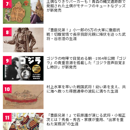
土偶なりきりパーカーも！青森の縄文遺跡群で
7
発掘された土偶がモチーフのキュートなグッズ
が新発売
『豊臣兄弟！』小一郎の5万の大軍に徹底抗
8
戦！切腹覚悟で長宗我部元親に降伏を迫った武
将・谷忠澄の生涯
ゴジラの咆哮で目覚める朝…1954年公開『ゴジ
9
ラ』の貴重音源を搭載した「ゴジラ音声目覚ま
し時計」が新発売
村上水軍を率いた戦国武将！幼い弟を支え、共
10
に海へ散った得居通幸の波乱に満ちた生涯
『豊臣兄弟！』で萩原護が演じる武将・小堀正
11
次とは？秀長・秀吉・家康が重用、“出家を重
ねた実務派”の生涯