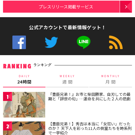
プレスリリース掲載サービス
公式アカウントで最新情報ゲット！
ランキング
RANKING
DAILY
WEEKLY
MONTHLY
24時間
週 間
月 間
『豊臣兄弟！』お市と柴田勝家、自刃しての最
1
期と「辞世の句」…運命を共にした２人の悲劇
【豊臣兄弟！】秀吉は本当に「女狂い」だった
2
のか？ 天下人を彩った11人の側室たちを時系列
で一挙紹介