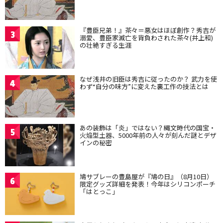
『豊臣兄弟！』茶々＝悪女はほぼ創作？秀吉が
3
溺愛、豊臣家滅亡を背負わされた茶々(井上和)
の壮絶すぎる生涯
なぜ浅井の旧臣は秀吉に従ったのか？ 武力を使
4
わず“自分の味方”に変えた裏工作の技法とは
あの装飾は「炎」ではない？縄文時代の国宝・
5
火焔型土器、5000年前の人々が刻んだ謎とデザ
インの秘密
鳩サブレーの豊島屋が『鳩の日』（8月10日）
6
限定グッズ詳細を発表！今年はシリコンポーチ
「はとっこ」