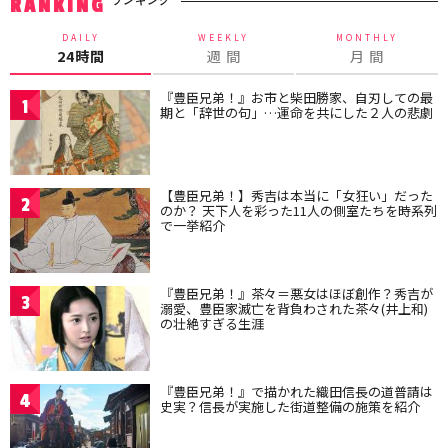
RANKING
DAILY
WEEKLY
MONTHLY
24時間
週 間
月 間
『豊臣兄弟！』お市と柴田勝家、自刃しての最
1
期と「辞世の句」…運命を共にした２人の悲劇
【豊臣兄弟！】秀吉は本当に「女狂い」だった
2
のか？ 天下人を彩った11人の側室たちを時系列
で一挙紹介
『豊臣兄弟！』茶々＝悪女はほぼ創作？秀吉が
3
溺愛、豊臣家滅亡を背負わされた茶々(井上和)
の壮絶すぎる生涯
『豊臣兄弟！』で描かれた織田信長の道普請は
4
史実？信長が実施した街道整備の施策を紹介