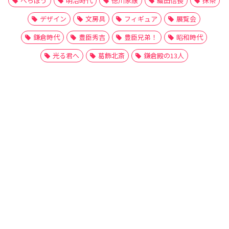
べらぼう
明治時代
徳川家康
織田信長
抹茶
デザイン
文房具
フィギュア
展覧会
鎌倉時代
豊臣秀吉
豊臣兄弟！
昭和時代
光る君へ
葛飾北斎
鎌倉殿の13人