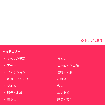
トップに戻る
カテゴリー
すべての記事
まとめ
アート
日本画・浮世絵
ファッション
着物・和服
雑貨・インテリア
和雑貨
グルメ
和菓子
観光・地域
エンタメ
暮らし
歴史・文化