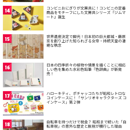
コンビニおにぎりが文房具に！コンビニの定番
14
商品をモチーフにした文房具シリーズ『ジムマ
ート』誕生
世界遺産決定で脚光！日本初の巨大都城・藤原
15
京を創り上げた知られざる女帝・持統天皇の凄
絶な執念
日本の四季折々の植物や情景を描くことに相応
16
しい色を集めた水彩色鉛筆『色辞典』が新発
売！
ハローキティ、ポチャッコたちが昭和レトロな
17
コインケースに！「サンリオキャラクターズ コ
インケース」第２弾
自転車を持つだけで税金？ 昭和まで続いた「自
18
転車税」の意外な歴史と脱税が横行した理由