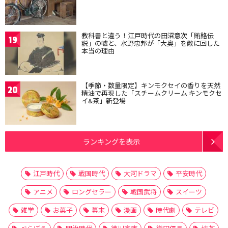
教科書と違う！江戸時代の田沼意次「賄賂伝
19
説」の嘘と、水野忠邦が「大奥」を敵に回した
本当の理由
【季節・数量限定】キンモクセイの香りを天然
20
精油で再現した「スチームクリーム キンモクセ
イ&茶」新登場
ランキングを表示
江戸時代
戦国時代
大河ドラマ
平安時代
アニメ
ロングセラー
戦国武将
スイーツ
雑学
お菓子
幕末
漫画
時代劇
テレビ