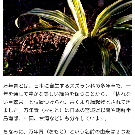
万年青とは、日本に自生するスズラン科の多年草で、一
年を通して豊かな美しい緑色を保つことから、「枯れな
い＝繁栄」と位置づけられ、古くより縁起物とされてき
ました。万年青（おもと）は日本の宮城県以南や朝鮮半
島南部、中国、台湾などにも分布しています。
ちなみに、万年青（おもと）という名前の由来は２つあ