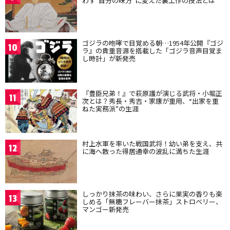
わず“自分の味方”に変えた裏工作の技法とは
ゴジラの咆哮で目覚める朝…1954年公開『ゴジ
10
ラ』の貴重音源を搭載した「ゴジラ音声目覚ま
し時計」が新発売
『豊臣兄弟！』で萩原護が演じる武将・小堀正
11
次とは？秀長・秀吉・家康が重用、“出家を重
ねた実務派”の生涯
村上水軍を率いた戦国武将！幼い弟を支え、共
12
に海へ散った得居通幸の波乱に満ちた生涯
しっかり抹茶の味わい、さらに果実の香りも楽
13
しめる「無糖フレーバー抹茶」ストロベリー、
マンゴー新発売