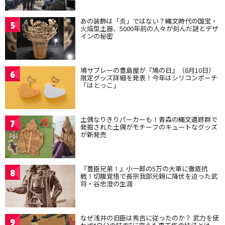
あの装飾は「炎」ではない？縄文時代の国宝・
5
火焔型土器、5000年前の人々が刻んだ謎とデザ
インの秘密
鳩サブレーの豊島屋が『鳩の日』（8月10日）
6
限定グッズ詳細を発表！今年はシリコンポーチ
「はとっこ」
土偶なりきりパーカーも！青森の縄文遺跡群で
7
発掘された土偶がモチーフのキュートなグッズ
が新発売
『豊臣兄弟！』小一郎の5万の大軍に徹底抗
8
戦！切腹覚悟で長宗我部元親に降伏を迫った武
将・谷忠澄の生涯
なぜ浅井の旧臣は秀吉に従ったのか？ 武力を使
9