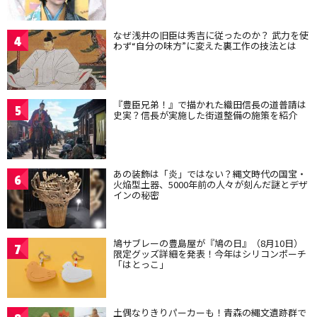
なぜ浅井の旧臣は秀吉に従ったのか？ 武力を使
4
わず“自分の味方”に変えた裏工作の技法とは
『豊臣兄弟！』で描かれた織田信長の道普請は
5
史実？信長が実施した街道整備の施策を紹介
あの装飾は「炎」ではない？縄文時代の国宝・
6
火焔型土器、5000年前の人々が刻んだ謎とデザ
インの秘密
鳩サブレーの豊島屋が『鳩の日』（8月10日）
7
限定グッズ詳細を発表！今年はシリコンポーチ
「はとっこ」
土偶なりきりパーカーも！青森の縄文遺跡群で