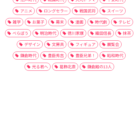
アニメ
ロングセラー
戦国武将
スイーツ
雑学
お菓子
幕末
漫画
時代劇
テレビ
べらぼう
明治時代
徳川家康
織田信長
抹茶
デザイン
文房具
フィギュア
展覧会
鎌倉時代
豊臣秀吉
豊臣兄弟！
昭和時代
光る君へ
葛飾北斎
鎌倉殿の13人