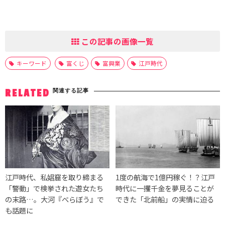
この記事の画像一覧
キーワード
富くじ
富興業
江戸時代
関連する記事
RELATED
江戸時代、私娼窟を取り締まる
1度の航海で1億円稼ぐ！？江戸
「警動」で検挙された遊女たち
時代に一攫千金を夢見ることが
の末路…。大河『べらぼう』で
できた「北前船」の実情に迫る
も話題に