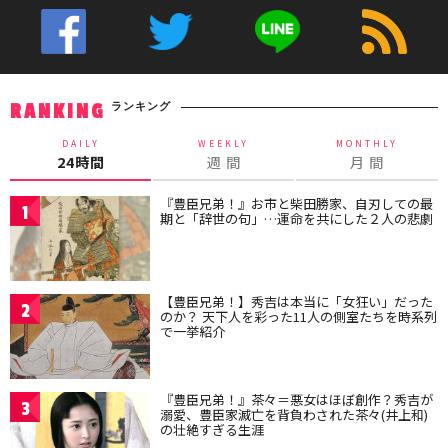
ランキング
RANKING
DAILY
WEEKLY
MONTHLY
24時間
週 間
月 間
『豊臣兄弟！』お市と柴田勝家、自刃しての最
1
期と「辞世の句」…運命を共にした２人の悲劇
【豊臣兄弟！】秀吉は本当に「女狂い」だった
2
のか？ 天下人を彩った11人の側室たちを時系列
で一挙紹介
『豊臣兄弟！』茶々＝悪女はほぼ創作？秀吉が
3
溺愛、豊臣家滅亡を背負わされた茶々(井上和)
の壮絶すぎる生涯