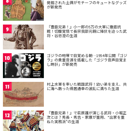
8
発掘された土偶がモチーフのキュートなグッズ
が新発売
『豊臣兄弟！』小一郎の5万の大軍に徹底抗
9
戦！切腹覚悟で長宗我部元親に降伏を迫った武
将・谷忠澄の生涯
ゴジラの咆哮で目覚める朝…1954年公開『ゴジ
10
ラ』の貴重音源を搭載した「ゴジラ音声目覚ま
し時計」が新発売
村上水軍を率いた戦国武将！幼い弟を支え、共
11
に海へ散った得居通幸の波乱に満ちた生涯
『豊臣兄弟！』で萩原護が演じる武将・小堀正
12
次とは？秀長・秀吉・家康が重用、“出家を重
ねた実務派”の生涯