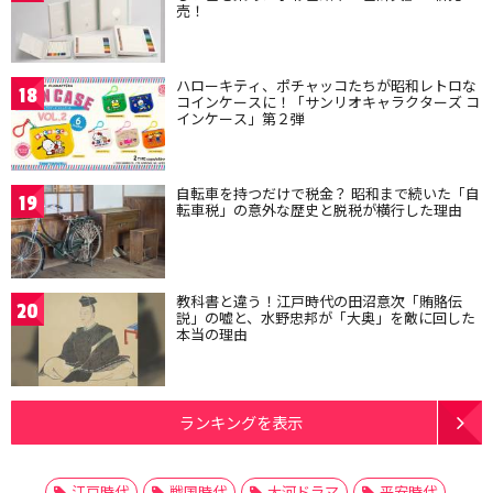
売！
ハローキティ、ポチャッコたちが昭和レトロな
18
コインケースに！「サンリオキャラクターズ コ
インケース」第２弾
自転車を持つだけで税金？ 昭和まで続いた「自
19
転車税」の意外な歴史と脱税が横行した理由
教科書と違う！江戸時代の田沼意次「賄賂伝
20
説」の嘘と、水野忠邦が「大奥」を敵に回した
本当の理由
ランキングを表示
江戸時代
戦国時代
大河ドラマ
平安時代