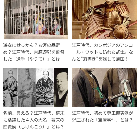
遊女にせっかん？お客の品定
江戸時代、カンボジアのアンコ
め？江戸時代、吉原遊郭を監督
ール・ワットに訪れた武士。な
した「遣手（やりて）」とは
んと”落書き”を残して帰国！
名前、言える？江戸時代、幕末
江戸時代、初めて尊王攘夷派が
に活躍した４人の大名「幕末の
弾圧された「宝暦事件」とは？
四賢侯（しけんこう）」とは？