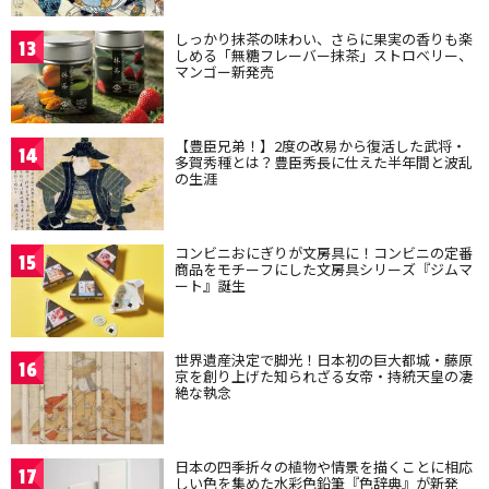
しっかり抹茶の味わい、さらに果実の香りも楽
13
しめる「無糖フレーバー抹茶」ストロベリー、
マンゴー新発売
【豊臣兄弟！】2度の改易から復活した武将・
14
多賀秀種とは？豊臣秀長に仕えた半年間と波乱
の生涯
コンビニおにぎりが文房具に！コンビニの定番
15
商品をモチーフにした文房具シリーズ『ジムマ
ート』誕生
世界遺産決定で脚光！日本初の巨大都城・藤原
16
京を創り上げた知られざる女帝・持統天皇の凄
絶な執念
日本の四季折々の植物や情景を描くことに相応
17
しい色を集めた水彩色鉛筆『色辞典』が新発