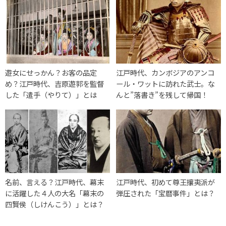
遊女にせっかん？お客の品定
江戸時代、カンボジアのアンコ
め？江戸時代、吉原遊郭を監督
ール・ワットに訪れた武士。な
した「遣手（やりて）」とは
んと”落書き”を残して帰国！
名前、言える？江戸時代、幕末
江戸時代、初めて尊王攘夷派が
に活躍した４人の大名「幕末の
弾圧された「宝暦事件」とは？
四賢侯（しけんこう）」とは？