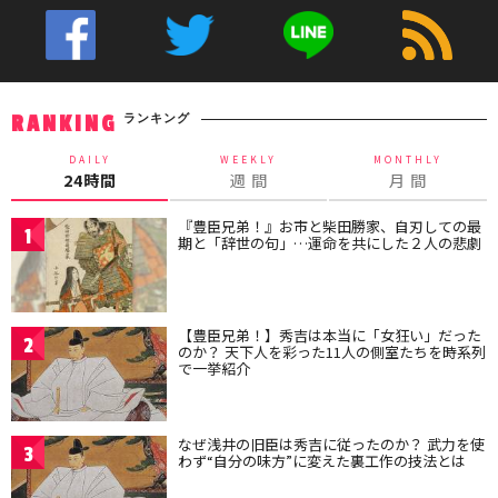
ランキング
RANKING
DAILY
WEEKLY
MONTHLY
24時間
週 間
月 間
『豊臣兄弟！』お市と柴田勝家、自刃しての最
1
期と「辞世の句」…運命を共にした２人の悲劇
【豊臣兄弟！】秀吉は本当に「女狂い」だった
2
のか？ 天下人を彩った11人の側室たちを時系列
で一挙紹介
なぜ浅井の旧臣は秀吉に従ったのか？ 武力を使
3
わず“自分の味方”に変えた裏工作の技法とは