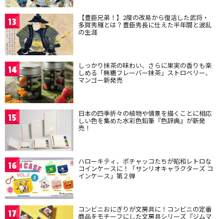
【豊臣兄弟！】2度の改易から復活した武将・
13
多賀秀種とは？豊臣秀長に仕えた半年間と波乱
の生涯
しっかり抹茶の味わい、さらに果実の香りも楽
14
しめる「無糖フレーバー抹茶」ストロベリー、
マンゴー新発売
日本の四季折々の植物や情景を描くことに相応
15
しい色を集めた水彩色鉛筆『色辞典』が新発
売！
ハローキティ、ポチャッコたちが昭和レトロな
16
コインケースに！「サンリオキャラクターズ コ
インケース」第２弾
コンビニおにぎりが文房具に！コンビニの定番
17
商品をモチーフにした文房具シリーズ『ジムマ