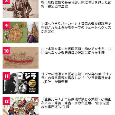
8
戦！切腹覚悟で長宗我部元親に降伏を迫った武
将・谷忠澄の生涯
土偶なりきりパーカーも！青森の縄文遺跡群で
9
発掘された土偶がモチーフのキュートなグッズ
が新発売
村上水軍を率いた戦国武将！幼い弟を支え、共
10
に海へ散った得居通幸の波乱に満ちた生涯
ゴジラの咆哮で目覚める朝…1954年公開『ゴジ
11
ラ』の貴重音源を搭載した「ゴジラ音声目覚ま
し時計」が新発売
『豊臣兄弟！』で萩原護が演じる武将・小堀正
12
次とは？秀長・秀吉・家康が重用、“出家を重
ねた実務派”の生涯