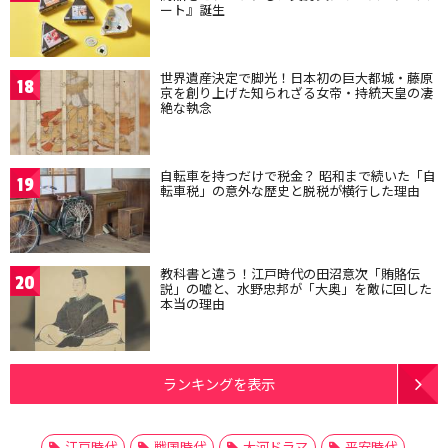
ート』誕生
世界遺産決定で脚光！日本初の巨大都城・藤原
18
京を創り上げた知られざる女帝・持統天皇の凄
絶な執念
自転車を持つだけで税金？ 昭和まで続いた「自
19
転車税」の意外な歴史と脱税が横行した理由
教科書と違う！江戸時代の田沼意次「賄賂伝
20
説」の嘘と、水野忠邦が「大奥」を敵に回した
本当の理由
ランキングを表示
江戸時代
戦国時代
大河ドラマ
平安時代