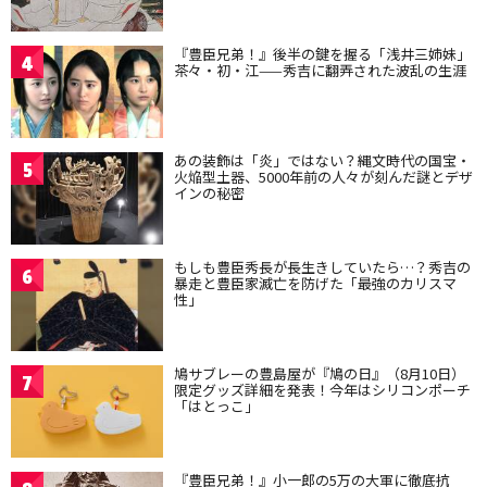
『豊臣兄弟！』後半の鍵を握る「浅井三姉妹」
4
茶々・初・江——秀吉に翻弄された波乱の生涯
あの装飾は「炎」ではない？縄文時代の国宝・
5
火焔型土器、5000年前の人々が刻んだ謎とデザ
インの秘密
もしも豊臣秀長が長生きしていたら…？秀吉の
6
暴走と豊臣家滅亡を防げた「最強のカリスマ
性」
鳩サブレーの豊島屋が『鳩の日』（8月10日）
7
限定グッズ詳細を発表！今年はシリコンポーチ
「はとっこ」
『豊臣兄弟！』小一郎の5万の大軍に徹底抗