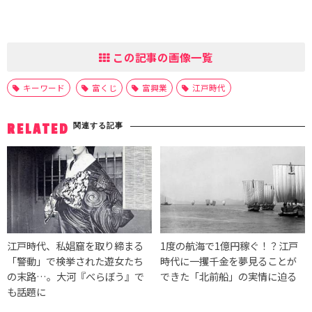
この記事の画像一覧
キーワード
富くじ
富興業
江戸時代
関連する記事
RELATED
江戸時代、私娼窟を取り締まる
1度の航海で1億円稼ぐ！？江戸
「警動」で検挙された遊女たち
時代に一攫千金を夢見ることが
の末路…。大河『べらぼう』で
できた「北前船」の実情に迫る
も話題に