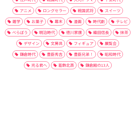
アニメ
ロングセラー
戦国武将
スイーツ
雑学
お菓子
幕末
漫画
時代劇
テレビ
べらぼう
明治時代
徳川家康
織田信長
抹茶
デザイン
文房具
フィギュア
展覧会
鎌倉時代
豊臣秀吉
豊臣兄弟！
昭和時代
光る君へ
葛飾北斎
鎌倉殿の13人