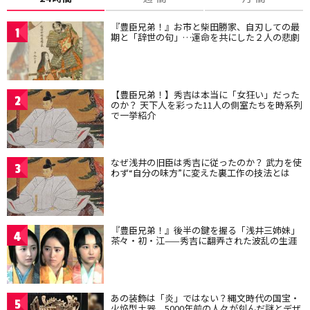
『豊臣兄弟！』お市と柴田勝家、自刃しての最
1
期と「辞世の句」…運命を共にした２人の悲劇
【豊臣兄弟！】秀吉は本当に「女狂い」だった
2
のか？ 天下人を彩った11人の側室たちを時系列
で一挙紹介
なぜ浅井の旧臣は秀吉に従ったのか？ 武力を使
3
わず“自分の味方”に変えた裏工作の技法とは
『豊臣兄弟！』後半の鍵を握る「浅井三姉妹」
4
茶々・初・江——秀吉に翻弄された波乱の生涯
あの装飾は「炎」ではない？縄文時代の国宝・
5
火焔型土器、5000年前の人々が刻んだ謎とデザ