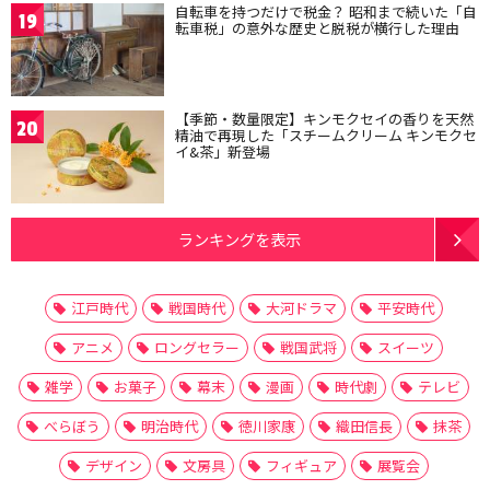
自転車を持つだけで税金？ 昭和まで続いた「自
19
転車税」の意外な歴史と脱税が横行した理由
【季節・数量限定】キンモクセイの香りを天然
20
精油で再現した「スチームクリーム キンモクセ
イ&茶」新登場
ランキングを表示
江戸時代
戦国時代
大河ドラマ
平安時代
アニメ
ロングセラー
戦国武将
スイーツ
雑学
お菓子
幕末
漫画
時代劇
テレビ
べらぼう
明治時代
徳川家康
織田信長
抹茶
デザイン
文房具
フィギュア
展覧会