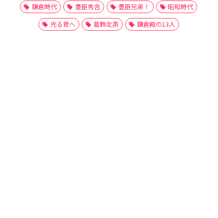
鎌倉時代
豊臣秀吉
豊臣兄弟！
昭和時代
光る君へ
葛飾北斎
鎌倉殿の13人