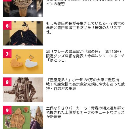
インの秘密
もしも豊臣秀長が長生きしていたら…？秀吉の
6
暴走と豊臣家滅亡を防げた「最強のカリスマ
性」
鳩サブレーの豊島屋が『鳩の日』（8月10日）
7
限定グッズ詳細を発表！今年はシリコンポーチ
「はとっこ」
『豊臣兄弟！』小一郎の5万の大軍に徹底抗
8
戦！切腹覚悟で長宗我部元親に降伏を迫った武
将・谷忠澄の生涯
土偶なりきりパーカーも！青森の縄文遺跡群で
9
発掘された土偶がモチーフのキュートなグッズ
が新発売