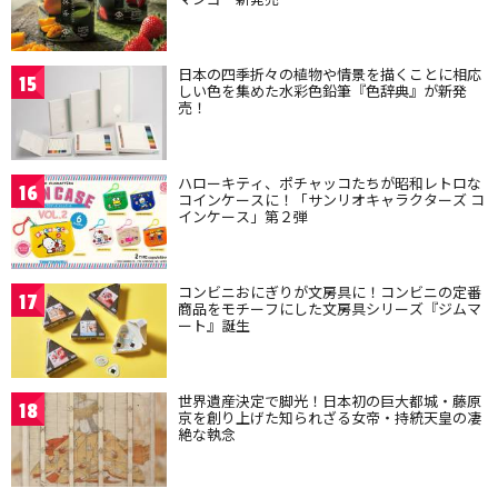
日本の四季折々の植物や情景を描くことに相応
15
しい色を集めた水彩色鉛筆『色辞典』が新発
売！
ハローキティ、ポチャッコたちが昭和レトロな
16
コインケースに！「サンリオキャラクターズ コ
インケース」第２弾
コンビニおにぎりが文房具に！コンビニの定番
17
商品をモチーフにした文房具シリーズ『ジムマ
ート』誕生
世界遺産決定で脚光！日本初の巨大都城・藤原
18
京を創り上げた知られざる女帝・持統天皇の凄
絶な執念