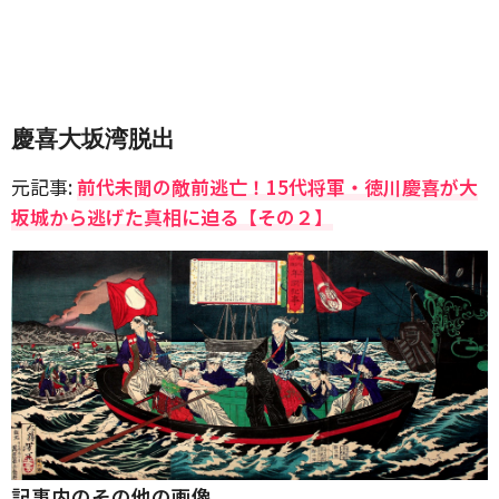
慶喜大坂湾脱出
元記事:
前代未聞の敵前逃亡！15代将軍・徳川慶喜が大
坂城から逃げた真相に迫る【その２】
記事内のその他の画像