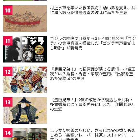
村上水軍を率いた戦国武将！幼い弟を支え、共
10
に海へ散った得居通幸の波乱に満ちた生涯
ゴジラの咆哮で目覚める朝…1954年公開『ゴジ
11
ラ』の貴重音源を搭載した「ゴジラ音声目覚ま
し時計」が新発売
『豊臣兄弟！』で萩原護が演じる武将・小堀正
12
次とは？秀長・秀吉・家康が重用、“出家を重
ねた実務派”の生涯
【豊臣兄弟！】2度の改易から復活した武将・
13
多賀秀種とは？豊臣秀長に仕えた半年間と波乱
の生涯
しっかり抹茶の味わい、さらに果実の香りも楽
14
しめる「無糖フレーバー抹茶」ストロベリー、
マンゴー新発売