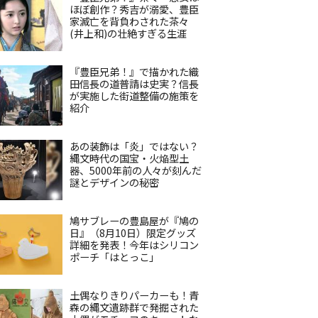
ほぼ創作？秀吉が溺愛、豊臣
家滅亡を背負わされた茶々
(井上和)の壮絶すぎる生涯
『豊臣兄弟！』で描かれた織
田信長の道普請は史実？信長
が実施した街道整備の施策を
紹介
あの装飾は「炎」ではない？
縄文時代の国宝・火焔型土
器、5000年前の人々が刻んだ
謎とデザインの秘密
鳩サブレーの豊島屋が『鳩の
日』（8月10日）限定グッズ
詳細を発表！今年はシリコン
ポーチ「はとっこ」
土偶なりきりパーカーも！青
森の縄文遺跡群で発掘された