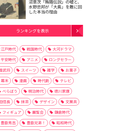
沼意次「賄賂伝説」の嘘と、
水野忠邦が「大奥」を敵に回
した本当の理由
ランキングを表示
江戸時代
戦国時代
大河ドラマ
平安時代
アニメ
ロングセラー
国武将
スイーツ
雑学
お菓子
幕末
漫画
時代劇
テレビ
べらぼう
明治時代
徳川家康
田信長
抹茶
デザイン
文房具
フィギュア
展覧会
鎌倉時代
豊臣秀吉
豊臣兄弟！
昭和時代