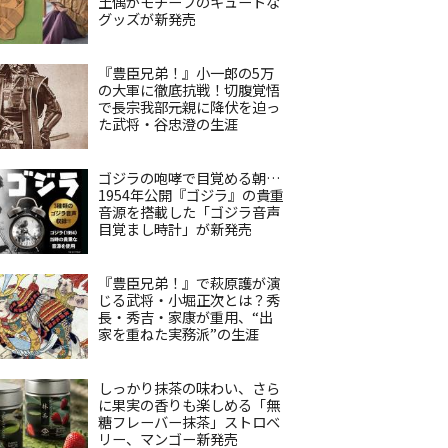
土偶がモチーフのキュートな
グッズが新発売
『豊臣兄弟！』小一郎の5万
の大軍に徹底抗戦！切腹覚悟
で長宗我部元親に降伏を迫っ
た武将・谷忠澄の生涯
ゴジラの咆哮で目覚める朝…
1954年公開『ゴジラ』の貴重
音源を搭載した「ゴジラ音声
目覚まし時計」が新発売
『豊臣兄弟！』で萩原護が演
じる武将・小堀正次とは？秀
長・秀吉・家康が重用、“出
家を重ねた実務派”の生涯
しっかり抹茶の味わい、さら
に果実の香りも楽しめる「無
糖フレーバー抹茶」ストロベ
リー、マンゴー新発売