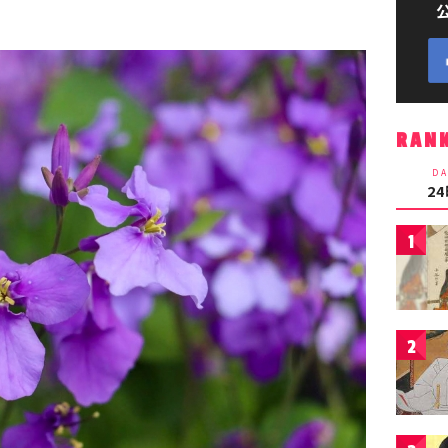
RAN
DA
2
1
2