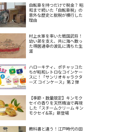
自転車を持つだけで税金？ 昭
和まで続いた「自転車税」の
意外な歴史と脱税が横行した
理由
村上水軍を率いた戦国武将！
幼い弟を支え、共に海へ散っ
た得居通幸の波乱に満ちた生
涯
ハローキティ、ポチャッコた
ちが昭和レトロなコインケー
スに！「サンリオキャラクタ
ーズ コインケース」第２弾
【季節・数量限定】キンモク
セイの香りを天然精油で再現
した「スチームクリーム キン
モクセイ&茶」新登場
教科書と違う！江戸時代の田