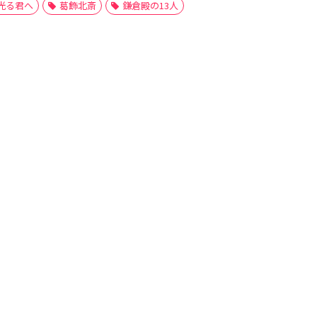
光る君へ
葛飾北斎
鎌倉殿の13人