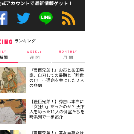
公式アカウントで最新情報ゲット！
ランキング
KING
ILY
WEEKLY
MONTHLY
4時間
週 間
月 間
『豊臣兄弟！』お市と柴田勝
家、自刃しての最期と「辞世
の句」…運命を共にした２人
の悲劇
【豊臣兄弟！】秀吉は本当に
「女狂い」だったのか？ 天下
人を彩った11人の側室たちを
時系列で一挙紹介
『豊臣兄弟！』茶々＝悪女は