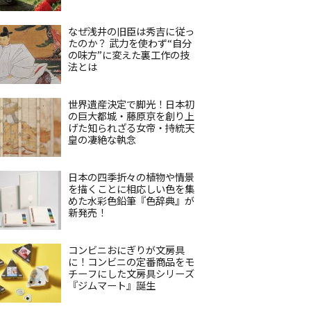
なぜ浅井の旧臣は秀吉に従っ
たのか？ 武力を使わず“自分
の味方”に変えた裏工作の技
法とは
世界遺産決定で脚光！日本初
の巨大都城・藤原京を創り上
げた知られざる女帝・持統天
皇の凄絶な執念
日本の四季折々の植物や情景
を描くことに相応しい色を集
めた水彩色鉛筆『色辞典』が
新発売！
コンビニおにぎりが文房具
に！コンビニの定番商品をモ
チーフにした文房具シリーズ
『ジムマート』誕生