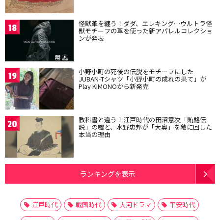
怪獣革を纏う！ダダ、エレキング…ウルトラ怪
18
獣モチーフの革を使った新アパレルコレクショ
ンが発表
小野小町の死後の伝説をモチーフにした
19
JUBAN-Tシャツ「小野小町の成れの果て」が
Play KIMONOから新発売
教科書と違う！江戸時代の田沼意次「賄賂伝
20
説」の嘘と、水野忠邦が「大奥」を敵に回した
本当の理由
ランキングを表示
江戸時代
戦国時代
大河ドラマ
平安時代