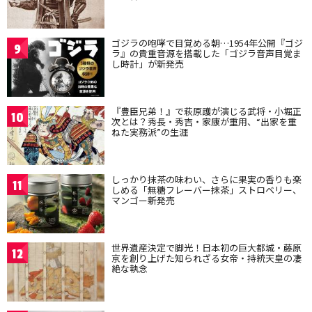
ゴジラの咆哮で目覚める朝…1954年公開『ゴジ
9
ラ』の貴重音源を搭載した「ゴジラ音声目覚ま
し時計」が新発売
『豊臣兄弟！』で萩原護が演じる武将・小堀正
10
次とは？秀長・秀吉・家康が重用、“出家を重
ねた実務派”の生涯
しっかり抹茶の味わい、さらに果実の香りも楽
11
しめる「無糖フレーバー抹茶」ストロベリー、
マンゴー新発売
世界遺産決定で脚光！日本初の巨大都城・藤原
12
京を創り上げた知られざる女帝・持統天皇の凄
絶な執念