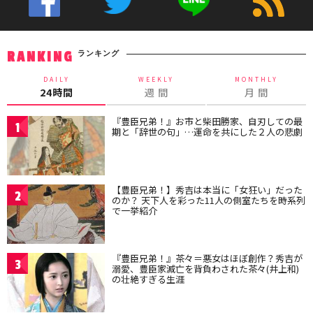
ランキング
RANKING
DAILY
WEEKLY
MONTHLY
24時間
週 間
月 間
『豊臣兄弟！』お市と柴田勝家、自刃しての最
1
期と「辞世の句」…運命を共にした２人の悲劇
【豊臣兄弟！】秀吉は本当に「女狂い」だった
2
のか？ 天下人を彩った11人の側室たちを時系列
で一挙紹介
『豊臣兄弟！』茶々＝悪女はほぼ創作？秀吉が
3
溺愛、豊臣家滅亡を背負わされた茶々(井上和)
の壮絶すぎる生涯