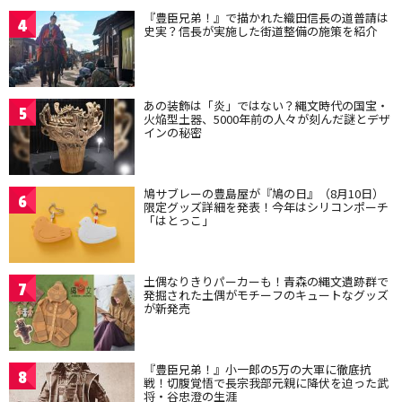
『豊臣兄弟！』で描かれた織田信長の道普請は
4
史実？信長が実施した街道整備の施策を紹介
あの装飾は「炎」ではない？縄文時代の国宝・
5
火焔型土器、5000年前の人々が刻んだ謎とデザ
インの秘密
鳩サブレーの豊島屋が『鳩の日』（8月10日）
6
限定グッズ詳細を発表！今年はシリコンポーチ
「はとっこ」
土偶なりきりパーカーも！青森の縄文遺跡群で
7
発掘された土偶がモチーフのキュートなグッズ
が新発売
『豊臣兄弟！』小一郎の5万の大軍に徹底抗
8
戦！切腹覚悟で長宗我部元親に降伏を迫った武
将・谷忠澄の生涯