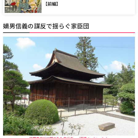
【前編】
嫡男信義の謀反で揺らぐ家臣団