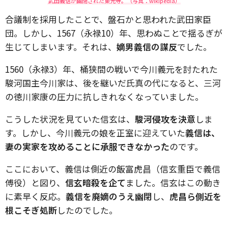
武田義信が幽閉された東光寺。（写真：wikipedia）
合議制を採用したことで、盤石かと思われた武田家臣
団。しかし、1567（永禄10）年、思わぬことで揺るぎが
生じてしまいます。それは、
嫡男義信の謀反
でした。
1560（永禄3）年、桶狭間の戦いで今川義元を討たれた
駿河国主今川家は、後を継いだ氏真の代になると、三河
の徳川家康の圧力に抗しきれなくなっていました。
こうした状況を見ていた信玄は、
駿河侵攻を決意
しま
す。しかし、今川義元の娘を正室に迎えていた
義信は、
妻の実家を攻めることに承服できなかった
のです。
ここにおいて、義信は側近の飯富虎昌（信玄重臣で義信
傅役）と図り、
信玄暗殺を企て
ました。信玄はこの動き
に素早く反応。
義信を廃嫡のうえ幽閉
し、
虎昌ら側近を
根こそぎ処断
したのでした。