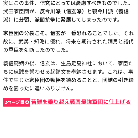
実はこの事件、
信玄にとっては憂慮すべきもの
でした。
武田家臣団が、
反今川派（信玄派）と親今川派（義信
派）に分裂、派閥抗争に発展
してしまったのです。
家臣団の分裂こそ、信玄が一番恐れること
でした。それ
故に、武勇・知略に優れ、将来を期待された嫡男と譜代
の重臣を処断したのでした。
義信廃嫡の後、信玄は、生島足島神社において、家臣た
ちに忠誠を誓わせる起請文を奉納させます。これは、事
件で生じた
家臣団の動揺を鎮めること
と、
団結の引き締
めを図った
に違いありません。
苦難を乗り越え戦国最強軍団に仕上げる
2ページ目