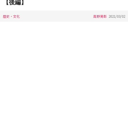
【後編】
歴史・文化
高野晃彰
2021/03/02