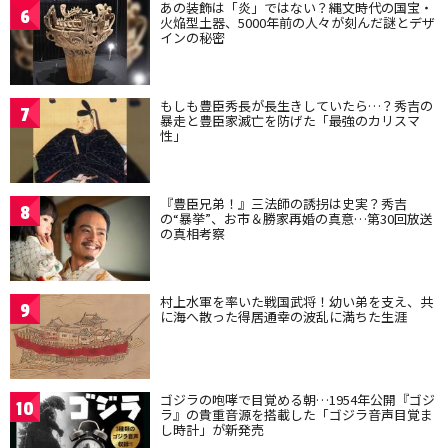
あの装飾は「炎」ではない？縄文時代の国宝・
6
火焔型土器、5000年前の人々が刻んだ謎とデザ
インの秘密
もしも豊臣秀長が長生きしていたら…？秀吉の
7
暴走と豊臣家滅亡を防げた「最強のカリスマ
性」
『豊臣兄弟！』三法師の誘拐は史実？秀吉
8
の“暴挙”、お市＆勝家再婚の真意…第30回放送
の真相考察
村上水軍を率いた戦国武将！幼い弟を支え、共
9
に海へ散った得居通幸の波乱に満ちた生涯
ゴジラの咆哮で目覚める朝…1954年公開『ゴジ
10
ラ』の貴重音源を搭載した「ゴジラ音声目覚ま
し時計」が新発売