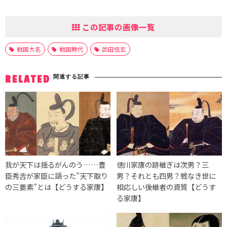
この記事の画像一覧
戦国大名
戦国時代
武田信玄
関連する記事
RELATED
我が天下は揺るがんのう……豊
徳川家康の跡継ぎは次男？三
臣秀吉が家臣に語った”天下取り
男？それとも四男？戦なき世に
の三要素”とは【どうする家康】
相応しい後継者の資質【どうす
る家康】