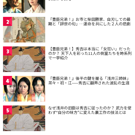
『豊臣兄弟！』お市と柴田勝家、自刃しての最
2
期と「辞世の句」…運命を共にした２人の悲劇
【豊臣兄弟！】秀吉は本当に「女狂い」だった
3
のか？ 天下人を彩った11人の側室たちを時系列
で一挙紹介
『豊臣兄弟！』後半の鍵を握る「浅井三姉妹」
4
茶々・初・江——秀吉に翻弄された波乱の生涯
なぜ浅井の旧臣は秀吉に従ったのか？ 武力を使
5
わず“自分の味方”に変えた裏工作の技法とは