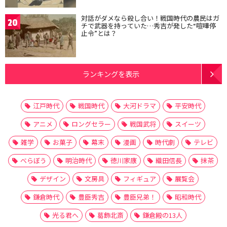
対話がダメなら殺し合い！戦国時代の農民はガ
20
チで武器を持っていた…秀吉が発した“喧嘩停
止令”とは？
ランキングを表示
江戸時代
戦国時代
大河ドラマ
平安時代
アニメ
ロングセラー
戦国武将
スイーツ
雑学
お菓子
幕末
漫画
時代劇
テレビ
べらぼう
明治時代
徳川家康
織田信長
抹茶
デザイン
文房具
フィギュア
展覧会
鎌倉時代
豊臣秀吉
豊臣兄弟！
昭和時代
光る君へ
葛飾北斎
鎌倉殿の13人