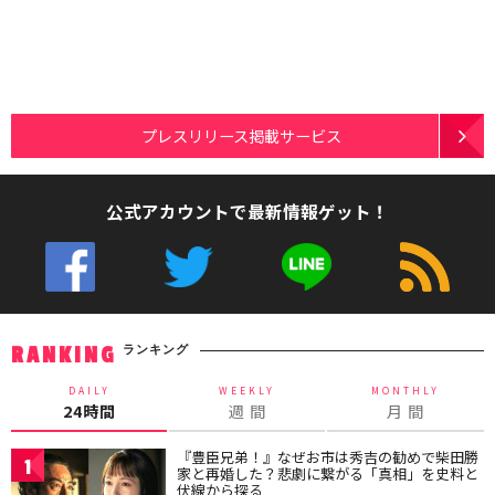
プレスリリース掲載サービス
公式アカウントで最新情報ゲット！
ランキング
RANKING
DAILY
WEEKLY
MONTHLY
24時間
週 間
月 間
『豊臣兄弟！』なぜお市は秀吉の勧めで柴田勝
1
家と再婚した？悲劇に繋がる「真相」を史料と
伏線から探る