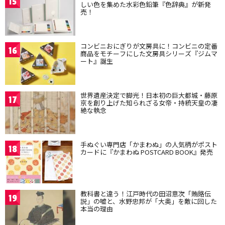
15
しい色を集めた水彩色鉛筆『色辞典』が新発
売！
コンビニおにぎりが文房具に！コンビニの定番
16
商品をモチーフにした文房具シリーズ『ジムマ
ート』誕生
世界遺産決定で脚光！日本初の巨大都城・藤原
17
京を創り上げた知られざる女帝・持統天皇の凄
絶な執念
手ぬぐい専門店「かまわぬ」の人気柄がポスト
18
カードに『かまわぬ POSTCARD BOOK』発売
教科書と違う！江戸時代の田沼意次「賄賂伝
19
説」の嘘と、水野忠邦が「大奥」を敵に回した
本当の理由