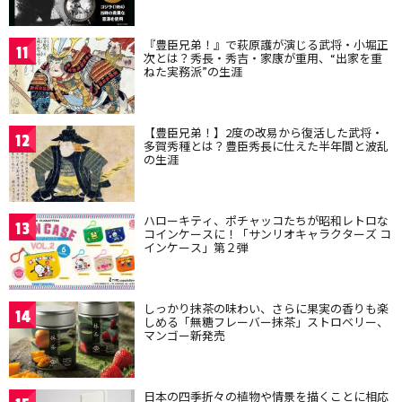
『豊臣兄弟！』で萩原護が演じる武将・小堀正
11
次とは？秀長・秀吉・家康が重用、“出家を重
ねた実務派”の生涯
【豊臣兄弟！】2度の改易から復活した武将・
12
多賀秀種とは？豊臣秀長に仕えた半年間と波乱
の生涯
ハローキティ、ポチャッコたちが昭和レトロな
13
コインケースに！「サンリオキャラクターズ コ
インケース」第２弾
しっかり抹茶の味わい、さらに果実の香りも楽
14
しめる「無糖フレーバー抹茶」ストロベリー、
マンゴー新発売
日本の四季折々の植物や情景を描くことに相応