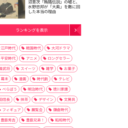
沼意次「賄賂伝説」の嘘と、
水野忠邦が「大奥」を敵に回
した本当の理由
ランキングを表示
江戸時代
戦国時代
大河ドラマ
平安時代
アニメ
ロングセラー
国武将
スイーツ
雑学
お菓子
幕末
漫画
時代劇
テレビ
べらぼう
明治時代
徳川家康
田信長
抹茶
デザイン
文房具
フィギュア
展覧会
鎌倉時代
豊臣秀吉
豊臣兄弟！
昭和時代