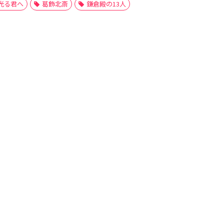
光る君へ
葛飾北斎
鎌倉殿の13人