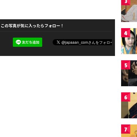
3
この写真が気に入ったらフォロー！
4
5
6
7