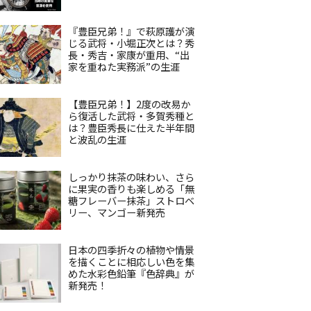
『豊臣兄弟！』で萩原護が演
じる武将・小堀正次とは？秀
長・秀吉・家康が重用、“出
家を重ねた実務派”の生涯
【豊臣兄弟！】2度の改易か
ら復活した武将・多賀秀種と
は？豊臣秀長に仕えた半年間
と波乱の生涯
しっかり抹茶の味わい、さら
に果実の香りも楽しめる「無
糖フレーバー抹茶」ストロベ
リー、マンゴー新発売
日本の四季折々の植物や情景
を描くことに相応しい色を集
めた水彩色鉛筆『色辞典』が
新発売！