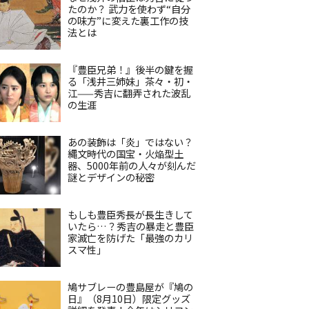
たのか？ 武力を使わず“自分
の味方”に変えた裏工作の技
法とは
『豊臣兄弟！』後半の鍵を握
る「浅井三姉妹」茶々・初・
江——秀吉に翻弄された波乱
の生涯
あの装飾は「炎」ではない？
縄文時代の国宝・火焔型土
器、5000年前の人々が刻んだ
謎とデザインの秘密
もしも豊臣秀長が長生きして
いたら…？秀吉の暴走と豊臣
家滅亡を防げた「最強のカリ
スマ性」
鳩サブレーの豊島屋が『鳩の
日』（8月10日）限定グッズ