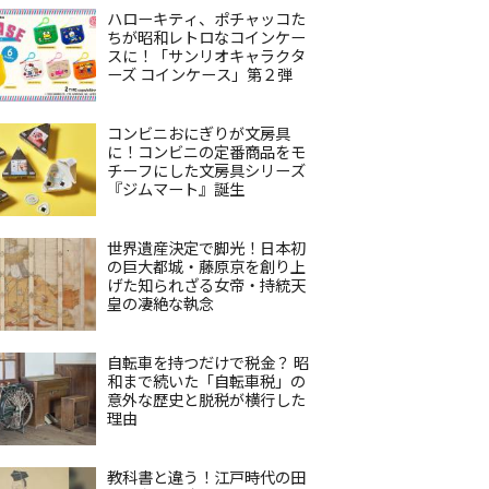
ハローキティ、ポチャッコた
ちが昭和レトロなコインケー
スに！「サンリオキャラクタ
ーズ コインケース」第２弾
コンビニおにぎりが文房具
に！コンビニの定番商品をモ
チーフにした文房具シリーズ
『ジムマート』誕生
世界遺産決定で脚光！日本初
の巨大都城・藤原京を創り上
げた知られざる女帝・持統天
皇の凄絶な執念
自転車を持つだけで税金？ 昭
和まで続いた「自転車税」の
意外な歴史と脱税が横行した
理由
教科書と違う！江戸時代の田