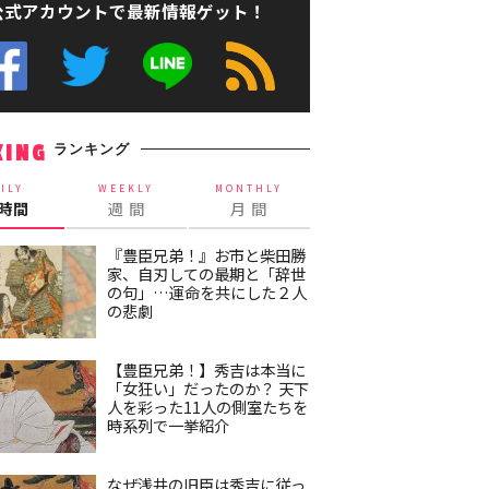
公式アカウントで最新情報ゲット！
ランキング
KING
ILY
WEEKLY
MONTHLY
4時間
週 間
月 間
『豊臣兄弟！』お市と柴田勝
家、自刃しての最期と「辞世
の句」…運命を共にした２人
の悲劇
【豊臣兄弟！】秀吉は本当に
「女狂い」だったのか？ 天下
人を彩った11人の側室たちを
時系列で一挙紹介
なぜ浅井の旧臣は秀吉に従っ