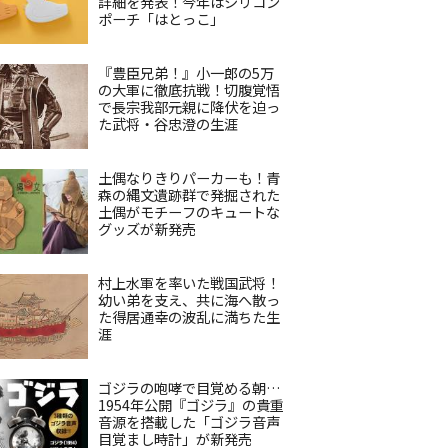
詳細を発表！今年はシリコン
ポーチ「はとっこ」
『豊臣兄弟！』小一郎の5万
の大軍に徹底抗戦！切腹覚悟
で長宗我部元親に降伏を迫っ
た武将・谷忠澄の生涯
土偶なりきりパーカーも！青
森の縄文遺跡群で発掘された
土偶がモチーフのキュートな
グッズが新発売
村上水軍を率いた戦国武将！
幼い弟を支え、共に海へ散っ
た得居通幸の波乱に満ちた生
涯
ゴジラの咆哮で目覚める朝…
1954年公開『ゴジラ』の貴重
音源を搭載した「ゴジラ音声
目覚まし時計」が新発売