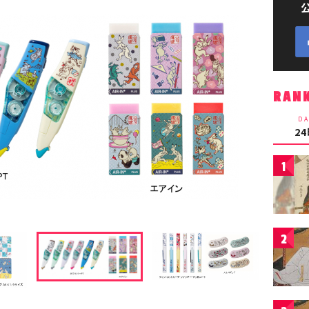
RAN
DA
2
1
2