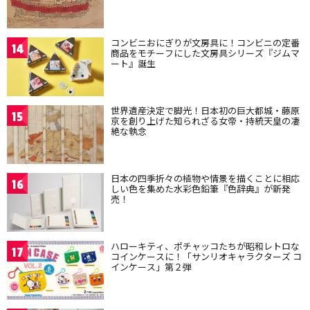
コンビニおにぎりが文房具に！コンビニの定番
14
商品をモチーフにした文房具シリーズ『ジムマ
ート』誕生
世界遺産決定で脚光！日本初の巨大都城・藤原
15
京を創り上げた知られざる女帝・持統天皇の凄
絶な執念
日本の四季折々の植物や情景を描くことに相応
16
しい色を集めた水彩色鉛筆『色辞典』が新発
売！
ハローキティ、ポチャッコたちが昭和レトロな
17
コインケースに！「サンリオキャラクターズ コ
インケース」第２弾