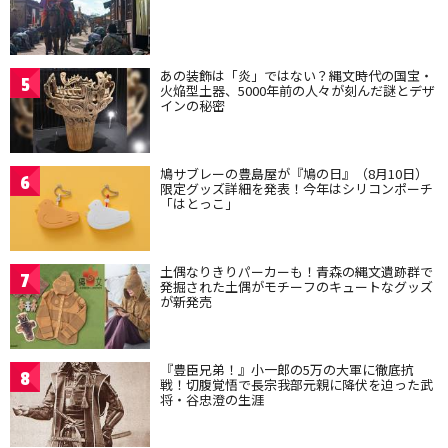
あの装飾は「炎」ではない？縄文時代の国宝・
5
火焔型土器、5000年前の人々が刻んだ謎とデザ
インの秘密
鳩サブレーの豊島屋が『鳩の日』（8月10日）
6
限定グッズ詳細を発表！今年はシリコンポーチ
「はとっこ」
土偶なりきりパーカーも！青森の縄文遺跡群で
7
発掘された土偶がモチーフのキュートなグッズ
が新発売
『豊臣兄弟！』小一郎の5万の大軍に徹底抗
8
戦！切腹覚悟で長宗我部元親に降伏を迫った武
将・谷忠澄の生涯