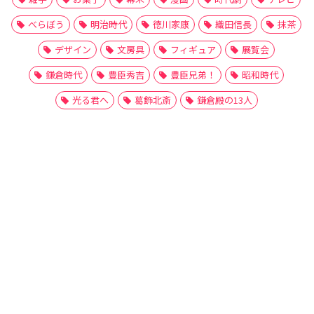
べらぼう
明治時代
徳川家康
織田信長
抹茶
デザイン
文房具
フィギュア
展覧会
鎌倉時代
豊臣秀吉
豊臣兄弟！
昭和時代
光る君へ
葛飾北斎
鎌倉殿の13人