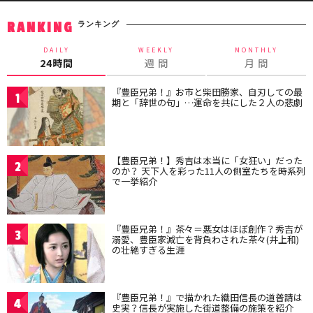
ランキング
RANKING
DAILY
WEEKLY
MONTHLY
24時間
週 間
月 間
『豊臣兄弟！』お市と柴田勝家、自刃しての最
1
期と「辞世の句」…運命を共にした２人の悲劇
【豊臣兄弟！】秀吉は本当に「女狂い」だった
2
のか？ 天下人を彩った11人の側室たちを時系列
で一挙紹介
『豊臣兄弟！』茶々＝悪女はほぼ創作？秀吉が
3
溺愛、豊臣家滅亡を背負わされた茶々(井上和)
の壮絶すぎる生涯
『豊臣兄弟！』で描かれた織田信長の道普請は
4
史実？信長が実施した街道整備の施策を紹介