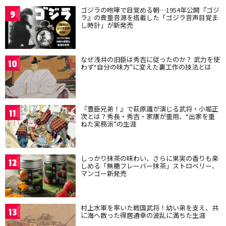
ゴジラの咆哮で目覚める朝…1954年公開『ゴジ
9
ラ』の貴重音源を搭載した「ゴジラ音声目覚ま
し時計」が新発売
なぜ浅井の旧臣は秀吉に従ったのか？ 武力を使
10
わず“自分の味方”に変えた裏工作の技法とは
『豊臣兄弟！』で萩原護が演じる武将・小堀正
11
次とは？秀長・秀吉・家康が重用、“出家を重
ねた実務派”の生涯
しっかり抹茶の味わい、さらに果実の香りも楽
12
しめる「無糖フレーバー抹茶」ストロベリー、
マンゴー新発売
村上水軍を率いた戦国武将！幼い弟を支え、共
13
に海へ散った得居通幸の波乱に満ちた生涯