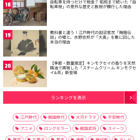
自転車を持つだけで税金？ 昭和まで続いた「自
18
転車税」の意外な歴史と脱税が横行した理由
教科書と違う！江戸時代の田沼意次「賄賂伝
19
説」の嘘と、水野忠邦が「大奥」を敵に回した
本当の理由
【季節・数量限定】キンモクセイの香りを天然
20
精油で再現した「スチームクリーム キンモクセ
イ&茶」新登場
ランキングを表示
江戸時代
戦国時代
大河ドラマ
平安時代
アニメ
ロングセラー
戦国武将
スイーツ
雑学
お菓子
幕末
漫画
時代劇
テレビ