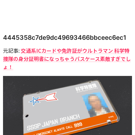
4445358c7de9dc49693466bbceec6ec1
元記事:
交通系ICカードや免許証がウルトラマン 科学特
捜隊の身分証明書になっちゃうパスケース素敵すぎでし
ょ！