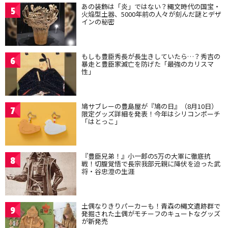
あの装飾は「炎」ではない？縄文時代の国宝・
5
火焔型土器、5000年前の人々が刻んだ謎とデザ
インの秘密
もしも豊臣秀長が長生きしていたら…？秀吉の
6
暴走と豊臣家滅亡を防げた「最強のカリスマ
性」
鳩サブレーの豊島屋が『鳩の日』（8月10日）
7
限定グッズ詳細を発表！今年はシリコンポーチ
「はとっこ」
『豊臣兄弟！』小一郎の5万の大軍に徹底抗
8
戦！切腹覚悟で長宗我部元親に降伏を迫った武
将・谷忠澄の生涯
土偶なりきりパーカーも！青森の縄文遺跡群で
9
発掘された土偶がモチーフのキュートなグッズ
が新発売