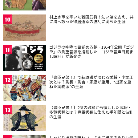
村上水軍を率いた戦国武将！幼い弟を支え、共
10
に海へ散った得居通幸の波乱に満ちた生涯
ゴジラの咆哮で目覚める朝…1954年公開『ゴジ
11
ラ』の貴重音源を搭載した「ゴジラ音声目覚ま
し時計」が新発売
『豊臣兄弟！』で萩原護が演じる武将・小堀正
12
次とは？秀長・秀吉・家康が重用、“出家を重
ねた実務派”の生涯
【豊臣兄弟！】2度の改易から復活した武将・
13
多賀秀種とは？豊臣秀長に仕えた半年間と波乱
の生涯
しっかり抹茶の味わい、さらに果実の香りも楽