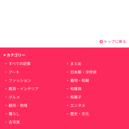
トップに戻る
カテゴリー
すべての記事
まとめ
アート
日本画・浮世絵
ファッション
着物・和服
雑貨・インテリア
和雑貨
グルメ
和菓子
観光・地域
エンタメ
暮らし
歴史・文化
古写真