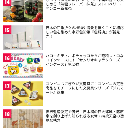
14
しめる「無糖フレーバー抹茶」ストロベリー、
マンゴー新発売
日本の四季折々の植物や情景を描くことに相応
15
しい色を集めた水彩色鉛筆『色辞典』が新発
売！
ハローキティ、ポチャッコたちが昭和レトロな
16
コインケースに！「サンリオキャラクターズ コ
インケース」第２弾
コンビニおにぎりが文房具に！コンビニの定番
17
商品をモチーフにした文房具シリーズ『ジムマ
ート』誕生
世界遺産決定で脚光！日本初の巨大都城・藤原
18
京を創り上げた知られざる女帝・持統天皇の凄
絶な執念