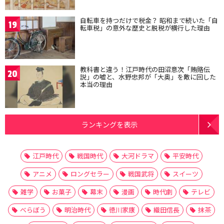
自転車を持つだけで税金？ 昭和まで続いた「自
19
転車税」の意外な歴史と脱税が横行した理由
教科書と違う！江戸時代の田沼意次「賄賂伝
20
説」の嘘と、水野忠邦が「大奥」を敵に回した
本当の理由
ランキングを表示
江戸時代
戦国時代
大河ドラマ
平安時代
アニメ
ロングセラー
戦国武将
スイーツ
雑学
お菓子
幕末
漫画
時代劇
テレビ
べらぼう
明治時代
徳川家康
織田信長
抹茶