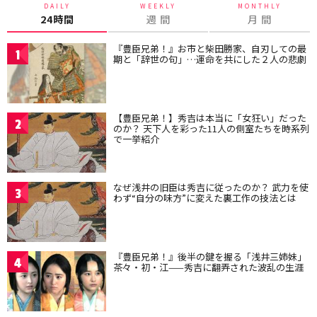
DAILY
WEEKLY
MONTHLY
24時間
週 間
月 間
『豊臣兄弟！』お市と柴田勝家、自刃しての最
1
期と「辞世の句」…運命を共にした２人の悲劇
【豊臣兄弟！】秀吉は本当に「女狂い」だった
2
のか？ 天下人を彩った11人の側室たちを時系列
で一挙紹介
なぜ浅井の旧臣は秀吉に従ったのか？ 武力を使
3
わず“自分の味方”に変えた裏工作の技法とは
『豊臣兄弟！』後半の鍵を握る「浅井三姉妹」
4
茶々・初・江——秀吉に翻弄された波乱の生涯