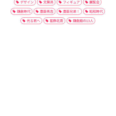
デザイン
文房具
フィギュア
展覧会
鎌倉時代
豊臣秀吉
豊臣兄弟！
昭和時代
光る君へ
葛飾北斎
鎌倉殿の13人