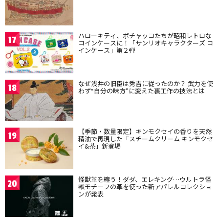
ハローキティ、ポチャッコたちが昭和レトロな
17
コインケースに！「サンリオキャラクターズ コ
インケース」第２弾
なぜ浅井の旧臣は秀吉に従ったのか？ 武力を使
18
わず“自分の味方”に変えた裏工作の技法とは
【季節・数量限定】キンモクセイの香りを天然
19
精油で再現した「スチームクリーム キンモクセ
イ&茶」新登場
怪獣革を纏う！ダダ、エレキング…ウルトラ怪
20
獣モチーフの革を使った新アパレルコレクショ
ンが発表