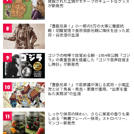
発掘された土偶がモチーフのキュートなグッズ
が新発売
『豊臣兄弟！』小一郎の5万の大軍に徹底抗
8
戦！切腹覚悟で長宗我部元親に降伏を迫った武
将・谷忠澄の生涯
ゴジラの咆哮で目覚める朝…1954年公開『ゴジ
9
ラ』の貴重音源を搭載した「ゴジラ音声目覚ま
し時計」が新発売
『豊臣兄弟！』で萩原護が演じる武将・小堀正
10
次とは？秀長・秀吉・家康が重用、“出家を重
ねた実務派”の生涯
しっかり抹茶の味わい、さらに果実の香りも楽
11
しめる「無糖フレーバー抹茶」ストロベリー、
マンゴー新発売