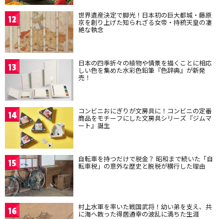
世界遺産決定で脚光！日本初の巨大都城・藤原
12
京を創り上げた知られざる女帝・持統天皇の凄
絶な執念
日本の四季折々の植物や情景を描くことに相応
13
しい色を集めた水彩色鉛筆『色辞典』が新発
売！
コンビニおにぎりが文房具に！コンビニの定番
14
商品をモチーフにした文房具シリーズ『ジムマ
ート』誕生
自転車を持つだけで税金？ 昭和まで続いた「自
15
転車税」の意外な歴史と脱税が横行した理由
村上水軍を率いた戦国武将！幼い弟を支え、共
16
に海へ散った得居通幸の波乱に満ちた生涯