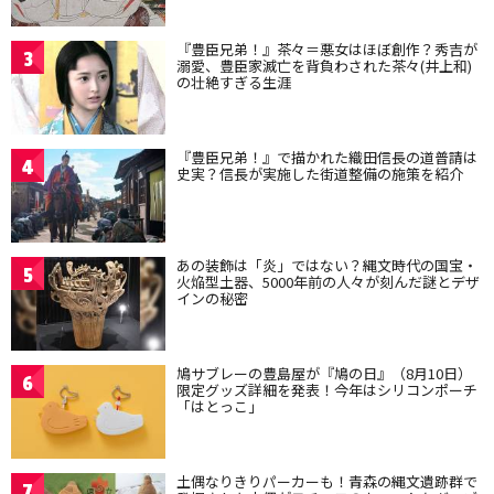
『豊臣兄弟！』茶々＝悪女はほぼ創作？秀吉が
3
溺愛、豊臣家滅亡を背負わされた茶々(井上和)
の壮絶すぎる生涯
『豊臣兄弟！』で描かれた織田信長の道普請は
4
史実？信長が実施した街道整備の施策を紹介
あの装飾は「炎」ではない？縄文時代の国宝・
5
火焔型土器、5000年前の人々が刻んだ謎とデザ
インの秘密
鳩サブレーの豊島屋が『鳩の日』（8月10日）
6
限定グッズ詳細を発表！今年はシリコンポーチ
「はとっこ」
土偶なりきりパーカーも！青森の縄文遺跡群で
7