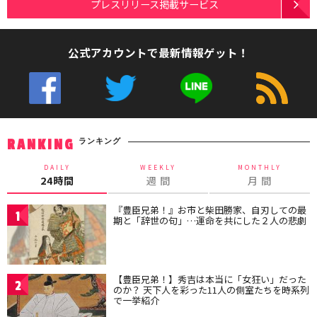
プレスリリース掲載サービス
公式アカウントで最新情報ゲット！
ランキング
RANKING
DAILY
WEEKLY
MONTHLY
24時間
週 間
月 間
『豊臣兄弟！』お市と柴田勝家、自刃しての最
1
期と「辞世の句」…運命を共にした２人の悲劇
【豊臣兄弟！】秀吉は本当に「女狂い」だった
2
のか？ 天下人を彩った11人の側室たちを時系列
で一挙紹介