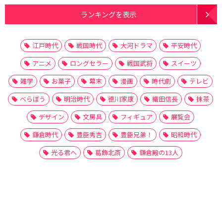
ランキングを表示
江戸時代
戦国時代
大河ドラマ
平安時代
アニメ
ロングセラー
戦国武将
スイーツ
雑学
お菓子
幕末
漫画
時代劇
テレビ
べらぼう
明治時代
徳川家康
織田信長
抹茶
デザイン
文房具
フィギュア
展覧会
鎌倉時代
豊臣秀吉
豊臣兄弟！
昭和時代
光る君へ
葛飾北斎
鎌倉殿の13人