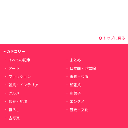
トップに戻る
カテゴリー
すべての記事
まとめ
アート
日本画・浮世絵
ファッション
着物・和服
雑貨・インテリア
和雑貨
グルメ
和菓子
観光・地域
エンタメ
暮らし
歴史・文化
古写真