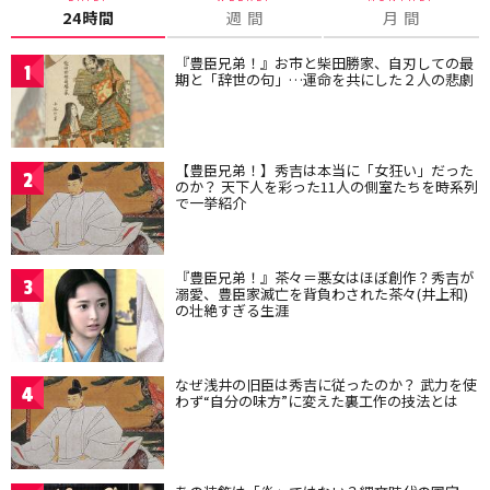
24時間
週 間
月 間
『豊臣兄弟！』お市と柴田勝家、自刃しての最
1
期と「辞世の句」…運命を共にした２人の悲劇
【豊臣兄弟！】秀吉は本当に「女狂い」だった
2
のか？ 天下人を彩った11人の側室たちを時系列
で一挙紹介
『豊臣兄弟！』茶々＝悪女はほぼ創作？秀吉が
3
溺愛、豊臣家滅亡を背負わされた茶々(井上和)
の壮絶すぎる生涯
なぜ浅井の旧臣は秀吉に従ったのか？ 武力を使
4
わず“自分の味方”に変えた裏工作の技法とは