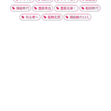
鎌倉時代
豊臣秀吉
豊臣兄弟！
昭和時代
光る君へ
葛飾北斎
鎌倉殿の13人