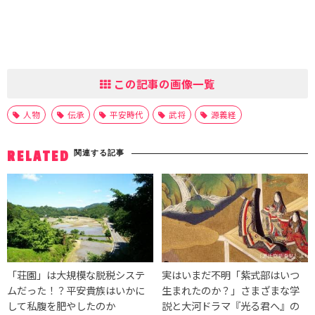
この記事の画像一覧
人物
伝承
平安時代
武将
源義経
関連する記事
RELATED
「荘園」は大規模な脱税システ
実はいまだ不明「紫式部はいつ
ムだった！？平安貴族はいかに
生まれたのか？」さまざまな学
して私腹を肥やしたのか
説と大河ドラマ『光る君へ』の