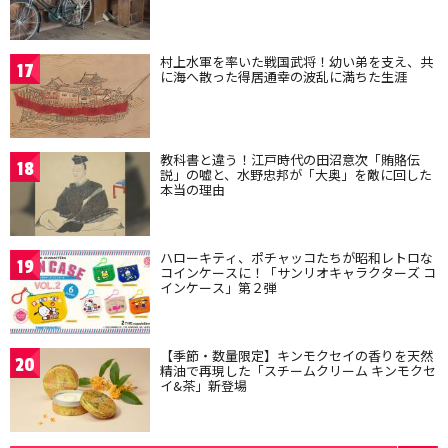
村上水軍を率いた戦国武将！幼い弟を支え、共
17
に海へ散った得居通幸の波乱に満ちた生涯
教科書と違う！江戸時代の田沼意次「賄賂伝
18
説」の嘘と、水野忠邦が「大奥」を敵に回した
本当の理由
ハローキティ、ポチャッコたちが昭和レトロな
19
コインケースに！「サンリオキャラクターズ コ
インケース」第２弾
【季節・数量限定】キンモクセイの香りを天然
20
精油で再現した「スチームクリーム キンモクセ
イ&茶」新登場