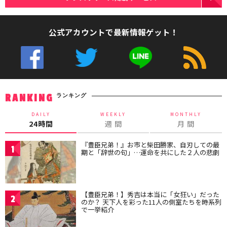
公式アカウントで最新情報ゲット！
ランキング
RANKING
DAILY
WEEKLY
MONTHLY
24時間
週 間
月 間
『豊臣兄弟！』お市と柴田勝家、自刃しての最
1
期と「辞世の句」…運命を共にした２人の悲劇
【豊臣兄弟！】秀吉は本当に「女狂い」だった
2
のか？ 天下人を彩った11人の側室たちを時系列
で一挙紹介