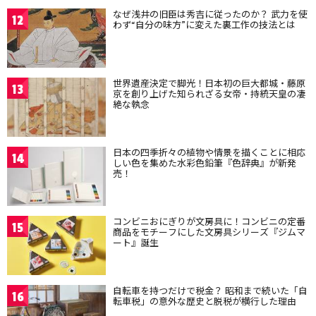
なぜ浅井の旧臣は秀吉に従ったのか？ 武力を使
12
わず“自分の味方”に変えた裏工作の技法とは
世界遺産決定で脚光！日本初の巨大都城・藤原
13
京を創り上げた知られざる女帝・持統天皇の凄
絶な執念
日本の四季折々の植物や情景を描くことに相応
14
しい色を集めた水彩色鉛筆『色辞典』が新発
売！
コンビニおにぎりが文房具に！コンビニの定番
15
商品をモチーフにした文房具シリーズ『ジムマ
ート』誕生
自転車を持つだけで税金？ 昭和まで続いた「自
16
転車税」の意外な歴史と脱税が横行した理由