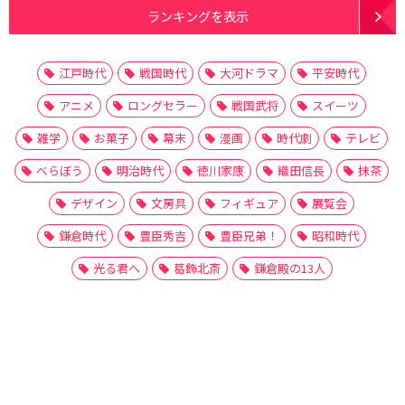
ランキングを表示
江戸時代
戦国時代
大河ドラマ
平安時代
アニメ
ロングセラー
戦国武将
スイーツ
雑学
お菓子
幕末
漫画
時代劇
テレビ
べらぼう
明治時代
徳川家康
織田信長
抹茶
デザイン
文房具
フィギュア
展覧会
鎌倉時代
豊臣秀吉
豊臣兄弟！
昭和時代
光る君へ
葛飾北斎
鎌倉殿の13人