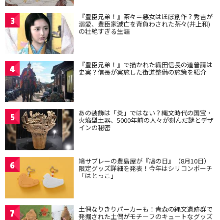
『豊臣兄弟！』茶々＝悪女はほぼ創作？秀吉が
3
溺愛、豊臣家滅亡を背負わされた茶々(井上和)
の壮絶すぎる生涯
『豊臣兄弟！』で描かれた織田信長の道普請は
4
史実？信長が実施した街道整備の施策を紹介
あの装飾は「炎」ではない？縄文時代の国宝・
5
火焔型土器、5000年前の人々が刻んだ謎とデザ
インの秘密
鳩サブレーの豊島屋が『鳩の日』（8月10日）
6
限定グッズ詳細を発表！今年はシリコンポーチ
「はとっこ」
土偶なりきりパーカーも！青森の縄文遺跡群で
7
発掘された土偶がモチーフのキュートなグッズ