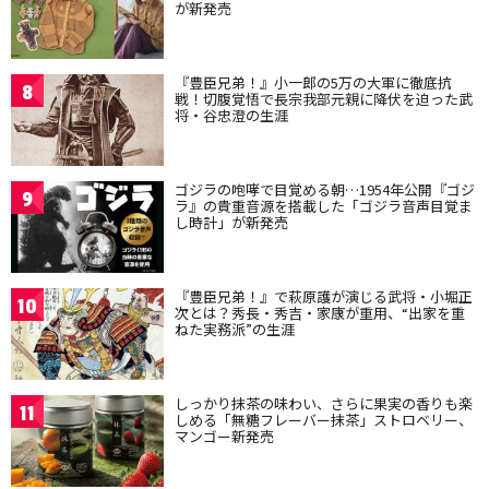
が新発売
『豊臣兄弟！』小一郎の5万の大軍に徹底抗
8
戦！切腹覚悟で長宗我部元親に降伏を迫った武
将・谷忠澄の生涯
ゴジラの咆哮で目覚める朝…1954年公開『ゴジ
9
ラ』の貴重音源を搭載した「ゴジラ音声目覚ま
し時計」が新発売
『豊臣兄弟！』で萩原護が演じる武将・小堀正
10
次とは？秀長・秀吉・家康が重用、“出家を重
ねた実務派”の生涯
しっかり抹茶の味わい、さらに果実の香りも楽
11
しめる「無糖フレーバー抹茶」ストロベリー、
マンゴー新発売