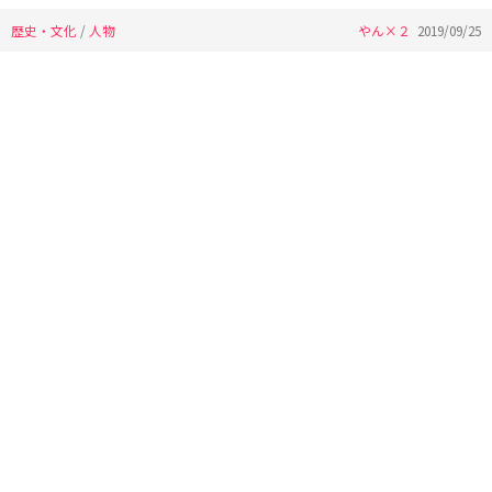
歴史・文化
/
人物
やん×２
2019/09/25