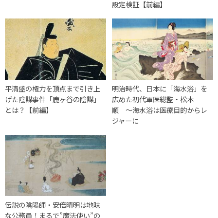
設定検証【前編】
平清盛の権力を頂点まで引き上
明治時代、日本に「海水浴」を
げた陰謀事件「鹿ヶ谷の陰謀」
広めた初代軍医総監・松本
とは？【前編】
順 〜海水浴は医療目的からレ
ジャーに
伝説の陰陽師・安倍晴明は地味
な公務員！まるで”魔法使い”の