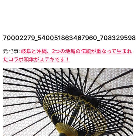
70002279_540051863467960_708329598
元記事:
岐阜と沖縄、2つの地域の伝統が重なって生まれ
たコラボ和傘がステキです！