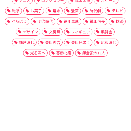
アニメ
ロングセラー
戦国武将
スイーツ
雑学
お菓子
幕末
漫画
時代劇
テレビ
べらぼう
明治時代
徳川家康
織田信長
抹茶
デザイン
文房具
フィギュア
展覧会
鎌倉時代
豊臣秀吉
豊臣兄弟！
昭和時代
光る君へ
葛飾北斎
鎌倉殿の13人