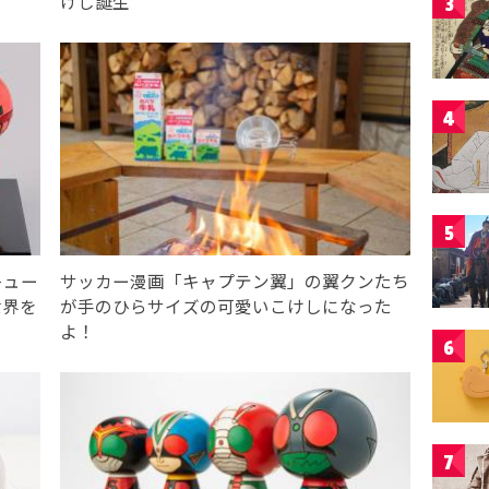
けし誕生
3
4
5
キュー
サッカー漫画「キャプテン翼」の翼クンたち
世界を
が手のひらサイズの可愛いこけしになった
よ！
6
7