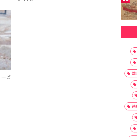
戦
ヌーピ
徳