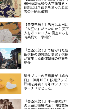
長宗我部元親の天才後継者・
信親とは？武勇を奮った若武
者の壮絶な最期
【豊臣兄弟！】秀吉は本当に
「女狂い」だったのか？ 天下
人を彩った11人の側室たちを
時系列で一挙紹介
『豊臣兄弟！』で描かれた織
田信長の道普請は史実？信長
が実施した街道整備の施策を
紹介
鳩サブレーの豊島屋が『鳩の
日』（8月10日）限定グッズ
詳細を発表！今年はシリコン
ポーチ「はとっこ」
『豊臣兄弟！』小一郎の5万
の大軍に徹底抗戦！切腹覚悟