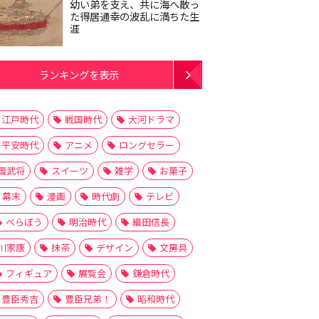
幼い弟を支え、共に海へ散っ
た得居通幸の波乱に満ちた生
涯
ランキングを表示
江戸時代
戦国時代
大河ドラマ
平安時代
アニメ
ロングセラー
国武将
スイーツ
雑学
お菓子
幕末
漫画
時代劇
テレビ
べらぼう
明治時代
織田信長
川家康
抹茶
デザイン
文房具
フィギュア
展覧会
鎌倉時代
豊臣秀吉
豊臣兄弟！
昭和時代