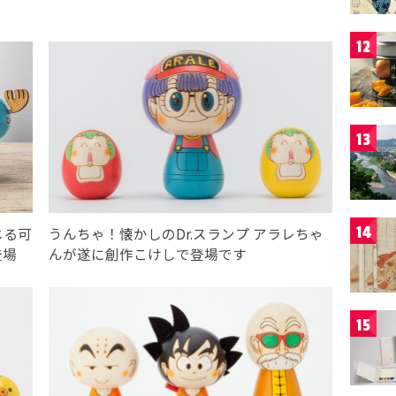
12
13
14
じる可
うんちゃ！懐かしのDr.スランプ アラレちゃ
登場
んが遂に創作こけしで登場です
15