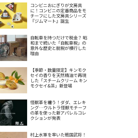
コンビニおにぎりが文房具
に！コンビニの定番商品をモ
チーフにした文房具シリーズ
『ジムマート』誕生
自転車を持つだけで税金？ 昭
和まで続いた「自転車税」の
意外な歴史と脱税が横行した
理由
【季節・数量限定】キンモク
セイの香りを天然精油で再現
した「スチームクリーム キン
モクセイ&茶」新登場
怪獣革を纏う！ダダ、エレキ
ング…ウルトラ怪獣モチーフ
の革を使った新アパレルコレ
クションが発表
村上水軍を率いた戦国武将！