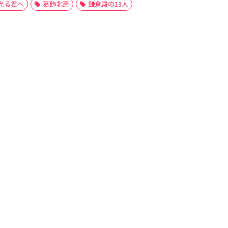
光る君へ
葛飾北斎
鎌倉殿の13人