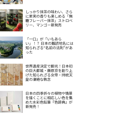
しっかり抹茶の味わい、さら
に果実の香りも楽しめる「無
糖フレーバー抹茶」ストロベ
リー、マンゴー新発売
「一口」が「いもあら
い」！？ 日本の難読地名には
知られざる“名前の法則”があ
った
世界遺産決定で脚光！日本初
の巨大都城・藤原京を創り上
げた知られざる女帝・持統天
皇の凄絶な執念
日本の四季折々の植物や情景
を描くことに相応しい色を集
めた水彩色鉛筆『色辞典』が
新発売！