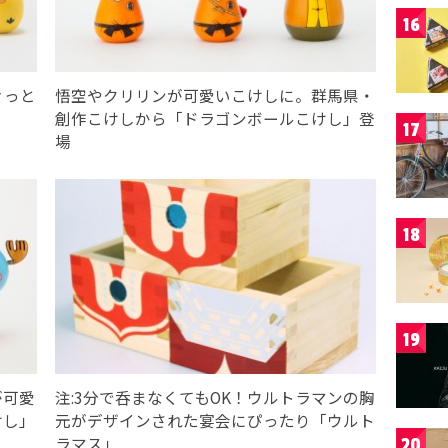
16
々っと
悟空やクリリンが可愛いこけしに。群馬県・
創作こけしから「ドラゴンボールこけし」登
17
場
18
19
が可愛
注:3分で呑まなくてもOK！ウルトラマンの胸
けし」
元がデザインされた宴会にぴったり「ウルト
ラマス」
20