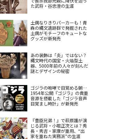
で長宗我部元親に降伏を迫っ
た武将・谷忠澄の生涯
土偶なりきりパーカーも！青
森の縄文遺跡群で発掘された
土偶がモチーフのキュートな
グッズが新発売
あの装飾は「炎」ではない？
縄文時代の国宝・火焔型土
器、5000年前の人々が刻んだ
謎とデザインの秘密
ゴジラの咆哮で目覚める朝…
1954年公開『ゴジラ』の貴重
音源を搭載した「ゴジラ音声
目覚まし時計」が新発売
『豊臣兄弟！』で萩原護が演
じる武将・小堀正次とは？秀
長・秀吉・家康が重用、“出
家を重ねた実務派”の生涯