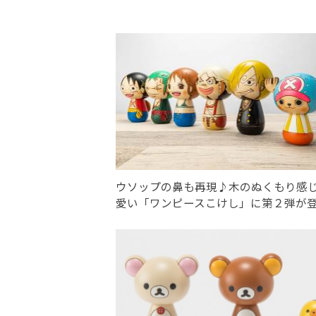
ウソップの鼻も再現♪木のぬくもり感
愛い「ワンピースこけし」に第２弾が