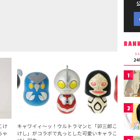
RAN
DA
2
1
2
こけ
キャワイィ〜ッ！ウルトラマンと「卯三郎こ
ちゃ
けし」がコラボで丸っとした可愛いキャラこ