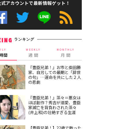
公式アカウントで最新情報ゲット！
ランキング
KING
ILY
WEEKLY
MONTHLY
4時間
週 間
月 間
『豊臣兄弟！』お市と柴田勝
家、自刃しての最期と「辞世
の句」…運命を共にした２人
の悲劇
『豊臣兄弟！』茶々＝悪女は
ほぼ創作？秀吉が溺愛、豊臣
家滅亡を背負わされた茶々
(井上和)の壮絶すぎる生涯
【豊臣兄弟！】22歳で散った