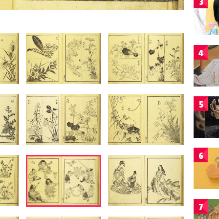
3
4
5
6
7