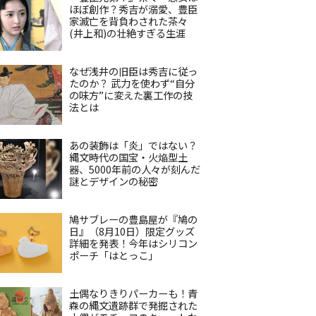
ほぼ創作？秀吉が溺愛、豊臣
家滅亡を背負わされた茶々
(井上和)の壮絶すぎる生涯
なぜ浅井の旧臣は秀吉に従っ
たのか？ 武力を使わず“自分
の味方”に変えた裏工作の技
法とは
あの装飾は「炎」ではない？
縄文時代の国宝・火焔型土
器、5000年前の人々が刻んだ
謎とデザインの秘密
鳩サブレーの豊島屋が『鳩の
日』（8月10日）限定グッズ
詳細を発表！今年はシリコン
ポーチ「はとっこ」
土偶なりきりパーカーも！青
森の縄文遺跡群で発掘された