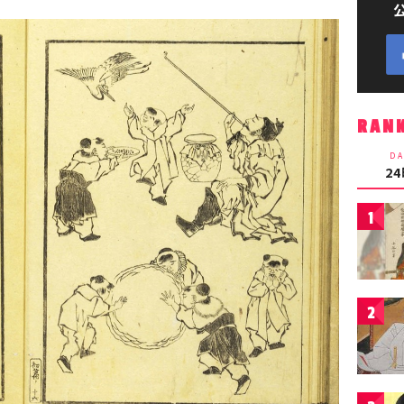
RAN
DA
2
1
2