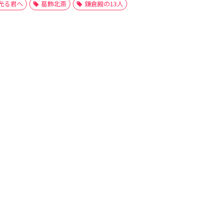
光る君へ
葛飾北斎
鎌倉殿の13人