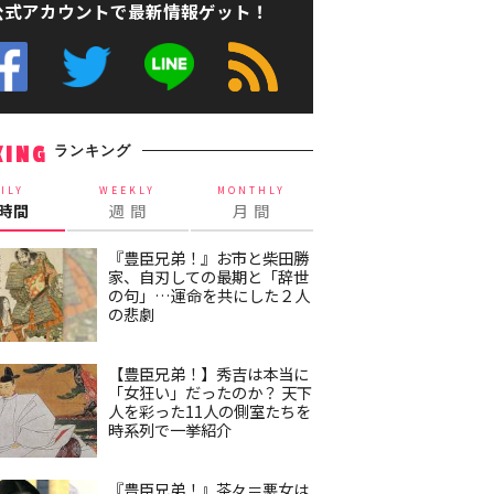
公式アカウントで最新情報ゲット！
ランキング
KING
ILY
WEEKLY
MONTHLY
4時間
週 間
月 間
『豊臣兄弟！』お市と柴田勝
家、自刃しての最期と「辞世
の句」…運命を共にした２人
の悲劇
【豊臣兄弟！】秀吉は本当に
「女狂い」だったのか？ 天下
人を彩った11人の側室たちを
時系列で一挙紹介
『豊臣兄弟！』茶々＝悪女は