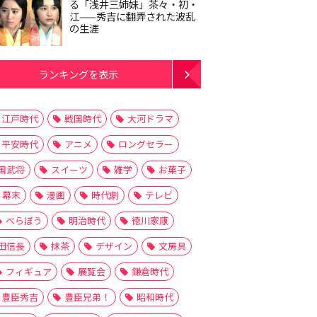
る「浅井三姉妹」茶々・初・
江——秀吉に翻弄された波乱
の生涯
ランキングを表示
江戸時代
戦国時代
大河ドラマ
平安時代
アニメ
ロングセラー
国武将
スイーツ
雑学
お菓子
幕末
漫画
時代劇
テレビ
べらぼう
明治時代
徳川家康
田信長
抹茶
デザイン
文房具
フィギュア
展覧会
鎌倉時代
豊臣秀吉
豊臣兄弟！
昭和時代