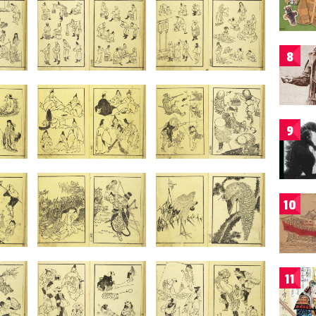
8
9
10
11