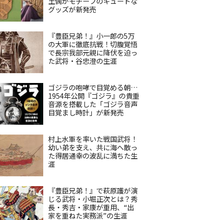
土偶がモチーフのキュートな
グッズが新発売
『豊臣兄弟！』小一郎の5万
の大軍に徹底抗戦！切腹覚悟
で長宗我部元親に降伏を迫っ
た武将・谷忠澄の生涯
ゴジラの咆哮で目覚める朝…
1954年公開『ゴジラ』の貴重
音源を搭載した「ゴジラ音声
目覚まし時計」が新発売
村上水軍を率いた戦国武将！
幼い弟を支え、共に海へ散っ
た得居通幸の波乱に満ちた生
涯
『豊臣兄弟！』で萩原護が演
じる武将・小堀正次とは？秀
長・秀吉・家康が重用、“出
家を重ねた実務派”の生涯