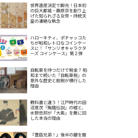
世界遺産決定で脚光！日本初
の巨大都城・藤原京を創り上
げた知られざる女帝・持統天
皇の凄絶な執念
ハローキティ、ポチャッコた
ちが昭和レトロなコインケー
スに！「サンリオキャラクタ
ーズ コインケース」第２弾
自転車を持つだけで税金？ 昭
和まで続いた「自転車税」の
意外な歴史と脱税が横行した
理由
教科書と違う！江戸時代の田
沼意次「賄賂伝説」の嘘と、
水野忠邦が「大奥」を敵に回
した本当の理由
『豊臣兄弟！』後半の鍵を握