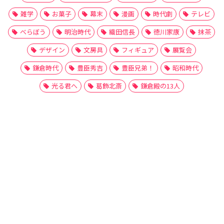
雑学
お菓子
幕末
漫画
時代劇
テレビ
べらぼう
明治時代
織田信長
徳川家康
抹茶
デザイン
文房具
フィギュア
展覧会
鎌倉時代
豊臣秀吉
豊臣兄弟！
昭和時代
光る君へ
葛飾北斎
鎌倉殿の13人