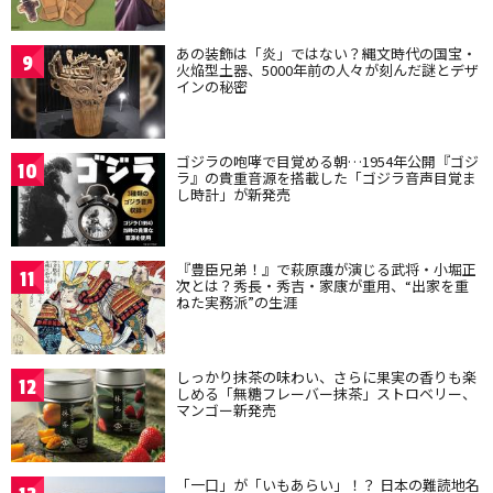
あの装飾は「炎」ではない？縄文時代の国宝・
9
火焔型土器、5000年前の人々が刻んだ謎とデザ
インの秘密
ゴジラの咆哮で目覚める朝…1954年公開『ゴジ
10
ラ』の貴重音源を搭載した「ゴジラ音声目覚ま
し時計」が新発売
『豊臣兄弟！』で萩原護が演じる武将・小堀正
11
次とは？秀長・秀吉・家康が重用、“出家を重
ねた実務派”の生涯
しっかり抹茶の味わい、さらに果実の香りも楽
12
しめる「無糖フレーバー抹茶」ストロベリー、
マンゴー新発売
「一口」が「いもあらい」！？ 日本の難読地名