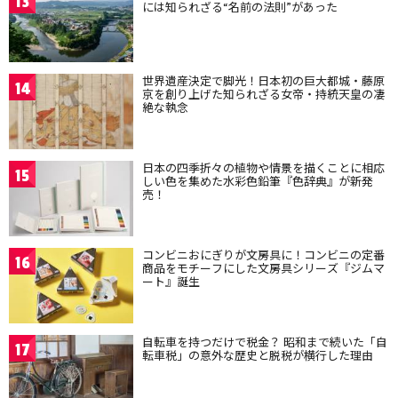
13
には知られざる“名前の法則”があった
世界遺産決定で脚光！日本初の巨大都城・藤原
14
京を創り上げた知られざる女帝・持統天皇の凄
絶な執念
日本の四季折々の植物や情景を描くことに相応
15
しい色を集めた水彩色鉛筆『色辞典』が新発
売！
コンビニおにぎりが文房具に！コンビニの定番
16
商品をモチーフにした文房具シリーズ『ジムマ
ート』誕生
自転車を持つだけで税金？ 昭和まで続いた「自
17
転車税」の意外な歴史と脱税が横行した理由