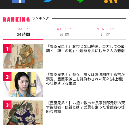
ランキング
RANKING
DAILY
WEEKLY
MONTHLY
24時間
週 間
月 間
『豊臣兄弟！』お市と柴田勝家、自刃しての最
1
期と「辞世の句」…運命を共にした２人の悲劇
『豊臣兄弟！』茶々＝悪女はほぼ創作？秀吉が
2
溺愛、豊臣家滅亡を背負わされた茶々(井上和)
の壮絶すぎる生涯
【豊臣兄弟！】22歳で散った長宗我部元親の天
3
才後継者・信親とは？武勇を奮った若武者の壮
絶な最期