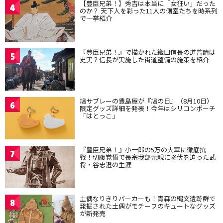
【豊臣兄弟！】秀吉は本当に「女狂い」だった
4
のか？ 天下人を彩った11人の側室たちを時系列
で一挙紹介
『豊臣兄弟！』で描かれた織田信長の道普請は
5
史実？信長が実施した街道整備の施策を紹介
鳩サブレーの豊島屋が『鳩の日』（8月10日）
6
限定グッズ詳細を発表！今年はシリコンポーチ
「はとっこ」
『豊臣兄弟！』小一郎の5万の大軍に徹底抗
7
戦！切腹覚悟で長宗我部元親に降伏を迫った武
将・谷忠澄の生涯
土偶なりきりパーカーも！青森の縄文遺跡群で
8
発掘された土偶がモチーフのキュートなグッズ
が新発売