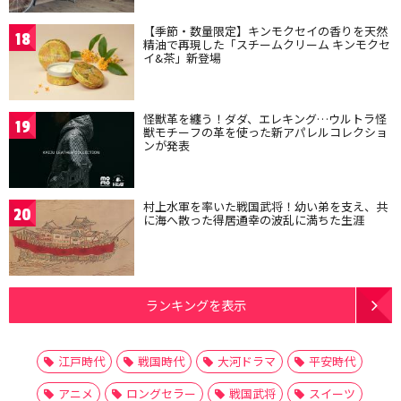
【季節・数量限定】キンモクセイの香りを天然
18
精油で再現した「スチームクリーム キンモクセ
イ&茶」新登場
怪獣革を纏う！ダダ、エレキング…ウルトラ怪
19
獣モチーフの革を使った新アパレルコレクショ
ンが発表
村上水軍を率いた戦国武将！幼い弟を支え、共
20
に海へ散った得居通幸の波乱に満ちた生涯
ランキングを表示
江戸時代
戦国時代
大河ドラマ
平安時代
アニメ
ロングセラー
戦国武将
スイーツ