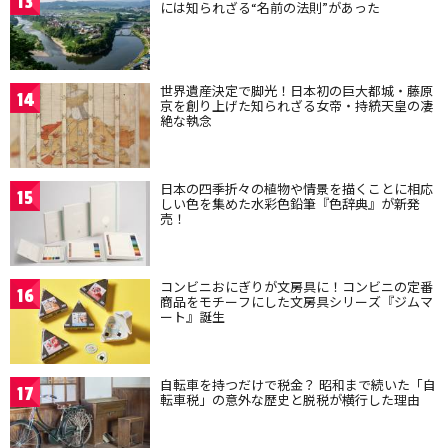
13
には知られざる“名前の法則”があった
世界遺産決定で脚光！日本初の巨大都城・藤原
14
京を創り上げた知られざる女帝・持統天皇の凄
絶な執念
日本の四季折々の植物や情景を描くことに相応
15
しい色を集めた水彩色鉛筆『色辞典』が新発
売！
コンビニおにぎりが文房具に！コンビニの定番
16
商品をモチーフにした文房具シリーズ『ジムマ
ート』誕生
自転車を持つだけで税金？ 昭和まで続いた「自
17
転車税」の意外な歴史と脱税が横行した理由