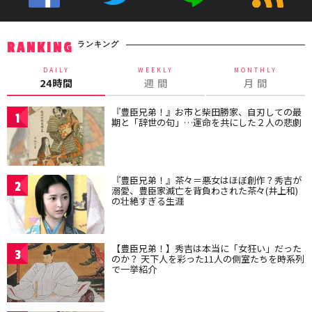
ランキング
RANKING
DAILY
WEEKLY
MONTHLY
24時間
週 間
月 間
『豊臣兄弟！』お市と柴田勝家、自刃しての最
1
期と「辞世の句」…運命を共にした２人の悲劇
『豊臣兄弟！』茶々＝悪女はほぼ創作？秀吉が
2
溺愛、豊臣家滅亡を背負わされた茶々(井上和)
の壮絶すぎる生涯
【豊臣兄弟！】秀吉は本当に「女狂い」だった
3
のか？ 天下人を彩った11人の側室たちを時系列
で一挙紹介