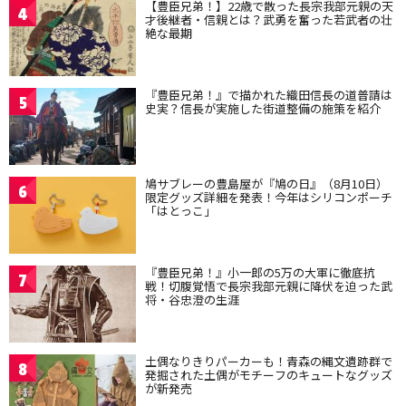
【豊臣兄弟！】22歳で散った長宗我部元親の天
4
才後継者・信親とは？武勇を奮った若武者の壮
絶な最期
『豊臣兄弟！』で描かれた織田信長の道普請は
5
史実？信長が実施した街道整備の施策を紹介
鳩サブレーの豊島屋が『鳩の日』（8月10日）
6
限定グッズ詳細を発表！今年はシリコンポーチ
「はとっこ」
『豊臣兄弟！』小一郎の5万の大軍に徹底抗
7
戦！切腹覚悟で長宗我部元親に降伏を迫った武
将・谷忠澄の生涯
土偶なりきりパーカーも！青森の縄文遺跡群で
8
発掘された土偶がモチーフのキュートなグッズ
が新発売