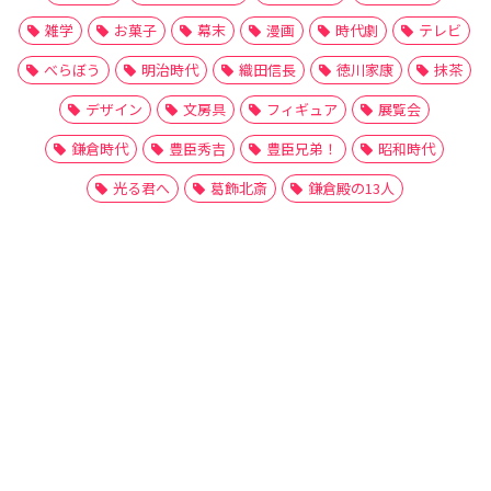
雑学
お菓子
幕末
漫画
時代劇
テレビ
べらぼう
明治時代
織田信長
徳川家康
抹茶
デザイン
文房具
フィギュア
展覧会
鎌倉時代
豊臣秀吉
豊臣兄弟！
昭和時代
光る君へ
葛飾北斎
鎌倉殿の13人