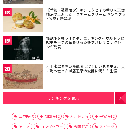
【季節・数量限定】キンモクセイの香りを天然
18
精油で再現した「スチームクリーム キンモクセ
イ&茶」新登場
怪獣革を纏う！ダダ、エレキング…ウルトラ怪
19
獣モチーフの革を使った新アパレルコレクショ
ンが発表
村上水軍を率いた戦国武将！幼い弟を支え、共
20
に海へ散った得居通幸の波乱に満ちた生涯
ランキングを表示
江戸時代
戦国時代
大河ドラマ
平安時代
アニメ
ロングセラー
戦国武将
スイーツ