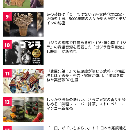
あの装飾は「炎」ではない？縄文時代の国宝・
9
火焔型土器、5000年前の人々が刻んだ謎とデザ
インの秘密
ゴジラの咆哮で目覚める朝…1954年公開『ゴジ
10
ラ』の貴重音源を搭載した「ゴジラ音声目覚ま
し時計」が新発売
『豊臣兄弟！』で萩原護が演じる武将・小堀正
11
次とは？秀長・秀吉・家康が重用、“出家を重
ねた実務派”の生涯
しっかり抹茶の味わい、さらに果実の香りも楽
12
しめる「無糖フレーバー抹茶」ストロベリー、
マンゴー新発売
「一口」が「いもあらい」！？ 日本の難読地名