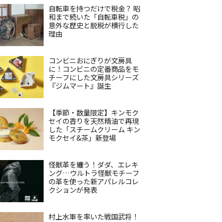
自転車を持つだけで税金？ 昭
和まで続いた「自転車税」の
意外な歴史と脱税が横行した
理由
コンビニおにぎりが文房具
に！コンビニの定番商品をモ
チーフにした文房具シリーズ
『ジムマート』誕生
【季節・数量限定】キンモク
セイの香りを天然精油で再現
した「スチームクリーム キン
モクセイ&茶」新登場
怪獣革を纏う！ダダ、エレキ
ング…ウルトラ怪獣モチーフ
の革を使った新アパレルコレ
クションが発表
村上水軍を率いた戦国武将！