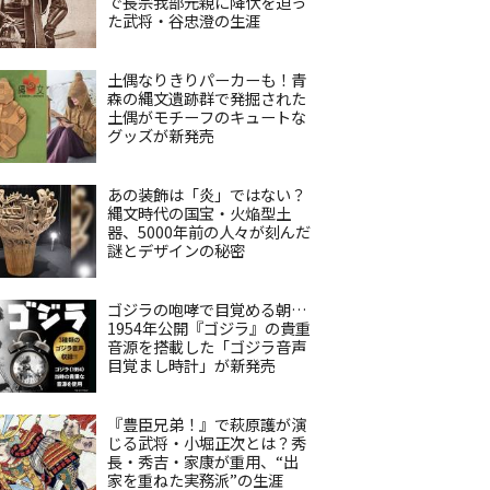
で長宗我部元親に降伏を迫っ
た武将・谷忠澄の生涯
土偶なりきりパーカーも！青
森の縄文遺跡群で発掘された
土偶がモチーフのキュートな
グッズが新発売
あの装飾は「炎」ではない？
縄文時代の国宝・火焔型土
器、5000年前の人々が刻んだ
謎とデザインの秘密
ゴジラの咆哮で目覚める朝…
1954年公開『ゴジラ』の貴重
音源を搭載した「ゴジラ音声
目覚まし時計」が新発売
『豊臣兄弟！』で萩原護が演
じる武将・小堀正次とは？秀
長・秀吉・家康が重用、“出
家を重ねた実務派”の生涯