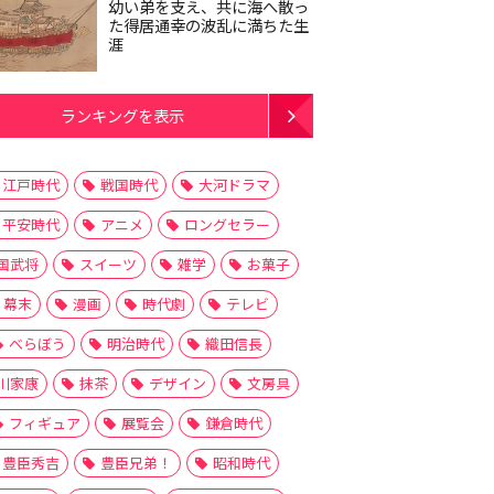
幼い弟を支え、共に海へ散っ
た得居通幸の波乱に満ちた生
涯
ランキングを表示
江戸時代
戦国時代
大河ドラマ
平安時代
アニメ
ロングセラー
国武将
スイーツ
雑学
お菓子
幕末
漫画
時代劇
テレビ
べらぼう
明治時代
織田信長
川家康
抹茶
デザイン
文房具
フィギュア
展覧会
鎌倉時代
豊臣秀吉
豊臣兄弟！
昭和時代