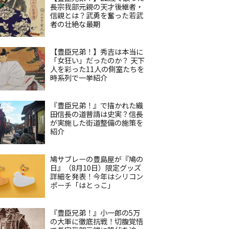
長宗我部元親の天才後継者・
信親とは？武勇を奮った若武
者の壮絶な最期
【豊臣兄弟！】秀吉は本当に
「女狂い」だったのか？ 天下
人を彩った11人の側室たちを
時系列で一挙紹介
『豊臣兄弟！』で描かれた織
田信長の道普請は史実？信長
が実施した街道整備の施策を
紹介
鳩サブレーの豊島屋が『鳩の
日』（8月10日）限定グッズ
詳細を発表！今年はシリコン
ポーチ「はとっこ」
『豊臣兄弟！』小一郎の5万
の大軍に徹底抗戦！切腹覚悟