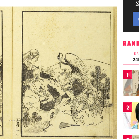
RAN
DA
2
1
2