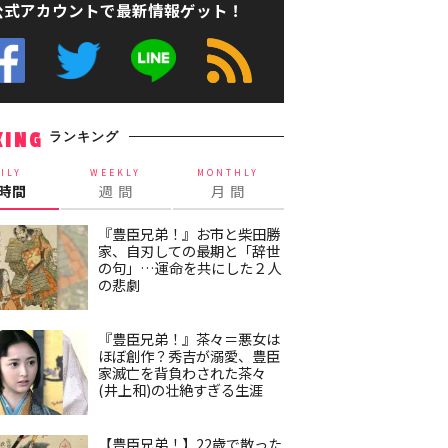
公式アカウントで最新情報ゲット！
ランキング
KING
ILY
WEEKLY
MONTHLY
4時間
週 間
月 間
『豊臣兄弟！』お市と柴田勝
家、自刃しての最期と「辞世
の句」…運命を共にした２人
の悲劇
『豊臣兄弟！』茶々＝悪女は
ほぼ創作？秀吉が溺愛、豊臣
家滅亡を背負わされた茶々
(井上和)の壮絶すぎる生涯
【豊臣兄弟！】22歳で散った