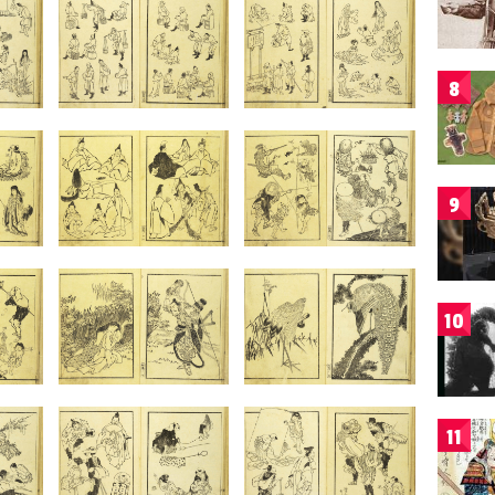
8
9
10
11