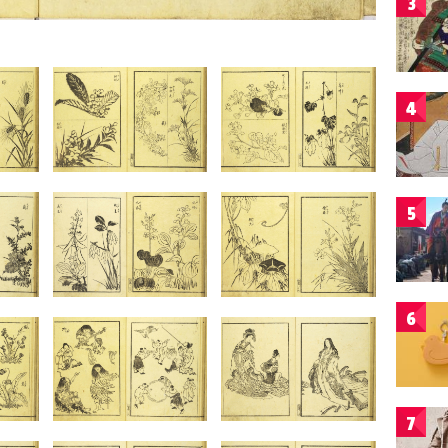
3
4
5
6
7