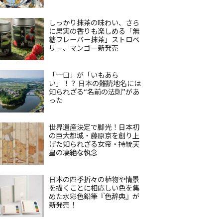
しっかり抹茶の味わい、さら
に果実の香りも楽しめる「無
糖フレーバー抹茶」ストロベ
リー、マンゴー新発売
「一口」が「いもあら
い」！？ 日本の難読地名には
知られざる“名前の法則”があ
った
世界遺産決定で脚光！日本初
の巨大都城・藤原京を創り上
げた知られざる女帝・持統天
皇の凄絶な執念
日本の四季折々の植物や情景
を描くことに相応しい色を集
めた水彩色鉛筆『色辞典』が
新発売！