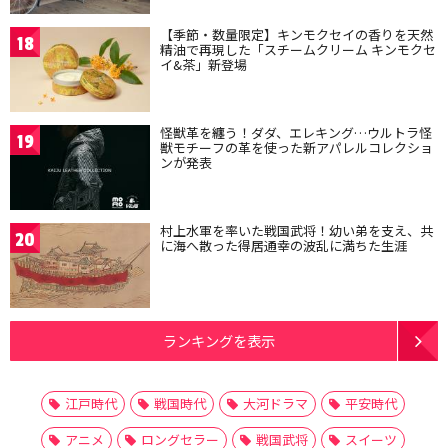
【季節・数量限定】キンモクセイの香りを天然
18
精油で再現した「スチームクリーム キンモクセ
イ&茶」新登場
怪獣革を纏う！ダダ、エレキング…ウルトラ怪
19
獣モチーフの革を使った新アパレルコレクショ
ンが発表
村上水軍を率いた戦国武将！幼い弟を支え、共
20
に海へ散った得居通幸の波乱に満ちた生涯
ランキングを表示
江戸時代
戦国時代
大河ドラマ
平安時代
アニメ
ロングセラー
戦国武将
スイーツ