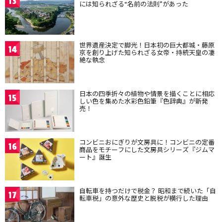
13
には知られざる“名前の法則”があった
世界遺産決定で脚光！日本初の巨大都城・藤原
14
京を創り上げた知られざる女帝・持統天皇の凄
絶な執念
日本の四季折々の植物や情景を描くことに相応
15
しい色を集めた水彩色鉛筆『色辞典』が新発
売！
コンビニおにぎりが文房具に！コンビニの定番
16
商品をモチーフにした文房具シリーズ『ジムマ
ート』誕生
自転車を持つだけで税金？ 昭和まで続いた「自
17
転車税」の意外な歴史と脱税が横行した理由