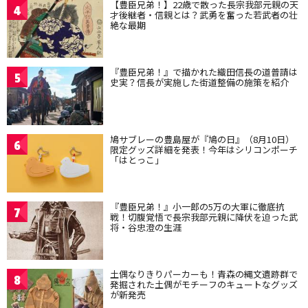
【豊臣兄弟！】22歳で散った長宗我部元親の天
4
才後継者・信親とは？武勇を奮った若武者の壮
絶な最期
『豊臣兄弟！』で描かれた織田信長の道普請は
5
史実？信長が実施した街道整備の施策を紹介
鳩サブレーの豊島屋が『鳩の日』（8月10日）
6
限定グッズ詳細を発表！今年はシリコンポーチ
「はとっこ」
『豊臣兄弟！』小一郎の5万の大軍に徹底抗
7
戦！切腹覚悟で長宗我部元親に降伏を迫った武
将・谷忠澄の生涯
土偶なりきりパーカーも！青森の縄文遺跡群で
8
発掘された土偶がモチーフのキュートなグッズ
が新発売