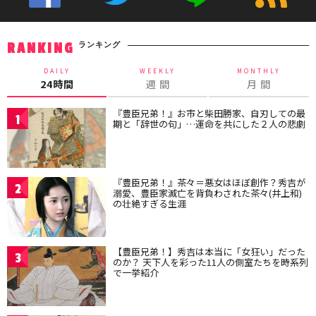
ランキング
RANKING
DAILY
WEEKLY
MONTHLY
24時間
週 間
月 間
『豊臣兄弟！』お市と柴田勝家、自刃しての最
1
期と「辞世の句」…運命を共にした２人の悲劇
『豊臣兄弟！』茶々＝悪女はほぼ創作？秀吉が
2
溺愛、豊臣家滅亡を背負わされた茶々(井上和)
の壮絶すぎる生涯
【豊臣兄弟！】秀吉は本当に「女狂い」だった
3
のか？ 天下人を彩った11人の側室たちを時系列
で一挙紹介