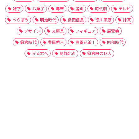
雑学
お菓子
幕末
漫画
時代劇
テレビ
べらぼう
明治時代
織田信長
徳川家康
抹茶
デザイン
文房具
フィギュア
展覧会
鎌倉時代
豊臣秀吉
豊臣兄弟！
昭和時代
光る君へ
葛飾北斎
鎌倉殿の13人