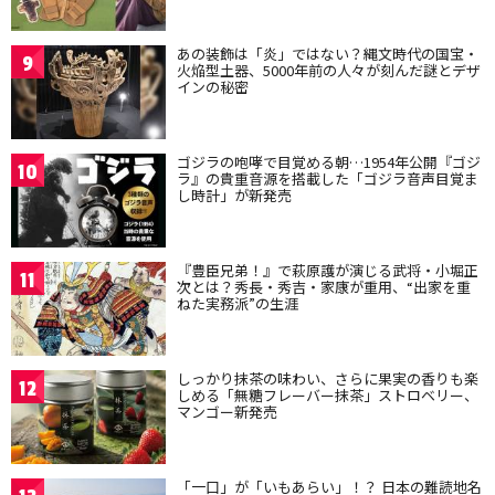
あの装飾は「炎」ではない？縄文時代の国宝・
9
火焔型土器、5000年前の人々が刻んだ謎とデザ
インの秘密
ゴジラの咆哮で目覚める朝…1954年公開『ゴジ
10
ラ』の貴重音源を搭載した「ゴジラ音声目覚ま
し時計」が新発売
『豊臣兄弟！』で萩原護が演じる武将・小堀正
11
次とは？秀長・秀吉・家康が重用、“出家を重
ねた実務派”の生涯
しっかり抹茶の味わい、さらに果実の香りも楽
12
しめる「無糖フレーバー抹茶」ストロベリー、
マンゴー新発売
「一口」が「いもあらい」！？ 日本の難読地名