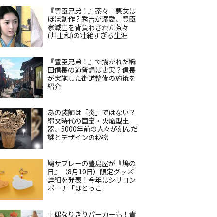
『豊臣兄弟！』茶々＝悪女は
ほぼ創作？秀吉が溺愛、豊臣
家滅亡を背負わされた茶々
(井上和)の壮絶すぎる生涯
『豊臣兄弟！』で描かれた織
田信長の道普請は史実？信長
が実施した街道整備の施策を
紹介
あの装飾は「炎」ではない？
縄文時代の国宝・火焔型土
器、5000年前の人々が刻んだ
謎とデザインの秘密
鳩サブレーの豊島屋が『鳩の
日』（8月10日）限定グッズ
詳細を発表！今年はシリコン
ポーチ「はとっこ」
土偶なりきりパーカーも！青