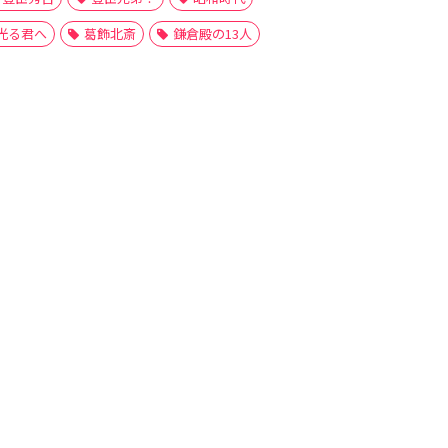
光る君へ
葛飾北斎
鎌倉殿の13人