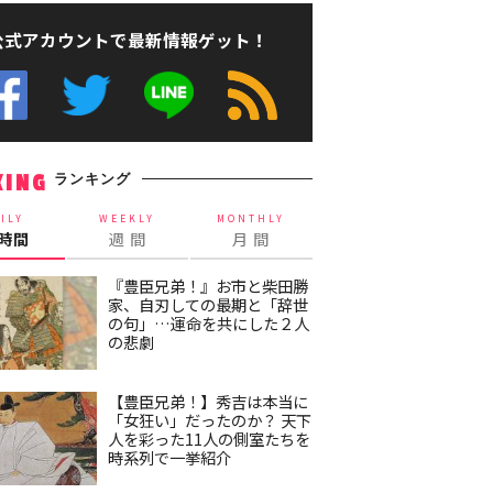
公式アカウントで最新情報ゲット！
ランキング
KING
ILY
WEEKLY
MONTHLY
4時間
週 間
月 間
『豊臣兄弟！』お市と柴田勝
家、自刃しての最期と「辞世
の句」…運命を共にした２人
の悲劇
【豊臣兄弟！】秀吉は本当に
「女狂い」だったのか？ 天下
人を彩った11人の側室たちを
時系列で一挙紹介