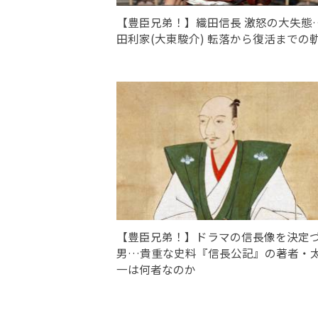
【豊臣兄弟！】織田信長 激怒の大失態
田利家(大東駿介) 転落から復活までの
【豊臣兄弟！】ドラマの信長像を決定
男…貴重な史料『信長公記』の著者・
一は何者なのか