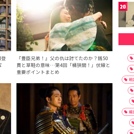
20
初登
『豊臣兄弟！』父の仇は討てたのか？銭50
写
貫と草鞋の意味…第4回「桶狭間！」伏線と
重要ポイントまとめ
戦
織