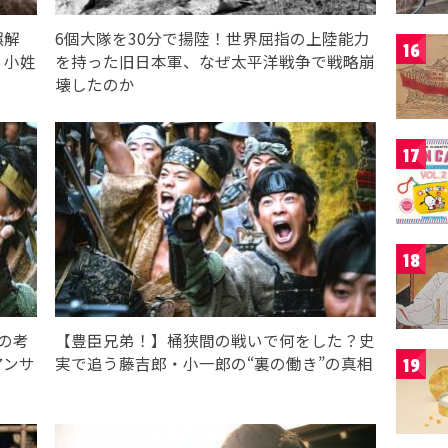
は誤解
6個大隊を30分で揚陸！世界屈指の上陸能力
16
？小姓
を持った旧日本軍、なぜ太平洋戦争で戦略崩
壊したのか
17
18
の考
【豊臣兄弟！】桶狭間の戦いで何をした？史
アンサ
実で追う藤吉郎・小一郎の“裏の働き”の真相
19