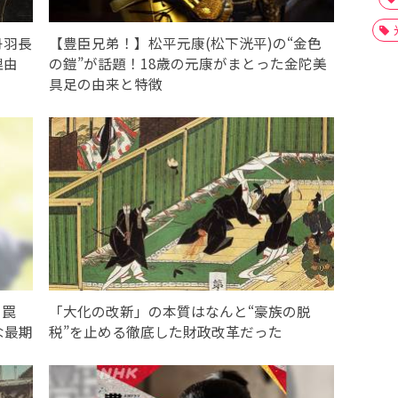
丹羽長
【豊臣兄弟！】松平元康(松下洸平)の“金色
理由
の鎧”が話題！18歳の元康がまとった金陀美
具足の由来と特徴
の罠
「大化の改新」の本質はなんと“豪族の脱
な最期
税”を止める徹底した財政改革だった