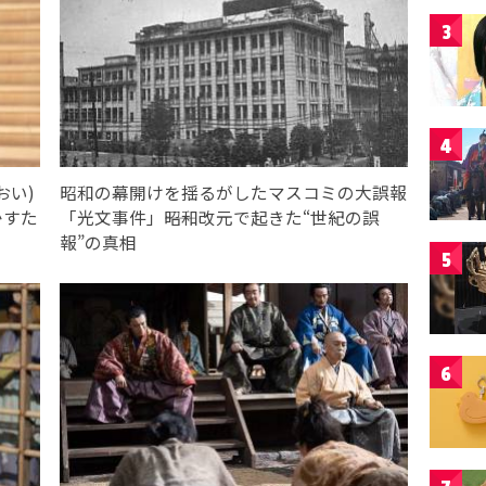
3
4
おい)
昭和の幕開けを揺るがしたマスコミの大誤報
かすた
「光文事件」――昭和改元で起きた“世紀の誤
報”の真相
5
6