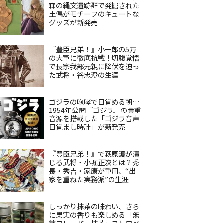
森の縄文遺跡群で発掘された
土偶がモチーフのキュートな
グッズが新発売
『豊臣兄弟！』小一郎の5万
の大軍に徹底抗戦！切腹覚悟
で長宗我部元親に降伏を迫っ
た武将・谷忠澄の生涯
ゴジラの咆哮で目覚める朝…
1954年公開『ゴジラ』の貴重
音源を搭載した「ゴジラ音声
目覚まし時計」が新発売
『豊臣兄弟！』で萩原護が演
じる武将・小堀正次とは？秀
長・秀吉・家康が重用、“出
家を重ねた実務派”の生涯
しっかり抹茶の味わい、さら
に果実の香りも楽しめる「無
糖フレーバー抹茶」ストロベ