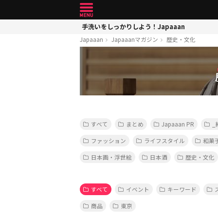
手洗いをしっかりしよう！Japaaan
Japaaan
Japaaanマガジン
歴史・文化
すべて
まとめ
Japaaan PR
_
ファッション
ライフスタイル
和菓
日本画・浮世絵
日本酒
歴史・文化
すべて
イベント
キーワード
商品
東京