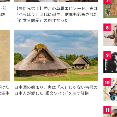
7
…前
【豊臣兄弟！】秀吉の草履エピソード、実は
軌跡
『べらぼう』時代に誕生。歌麿も影響された
「絵本太閤記」の創作だった
8
9
10
づけた
日本酒の始まり、実は「米」じゃない――古代の
太田牛
日本人が愛した“縄文ワイン”を示す証拠
11