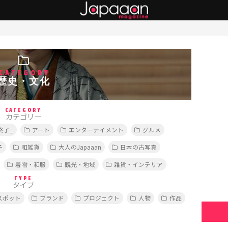
CATEGORY
歴史・文化
CATEGORY
カテゴリー
終了_
アート
エンターテイメント
グルメ
子
和雑貨
大人のJapaaan
日本の古写真
着物・和服
観光・地域
雑貨・インテリア
TYPE
タイプ
スポット
ブランド
プロジェクト
人物
作品