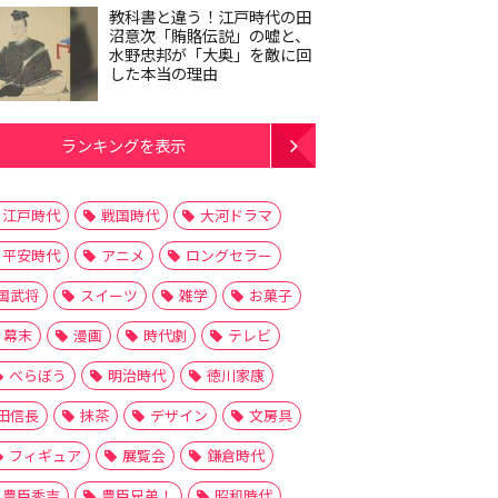
教科書と違う！江戸時代の田
沼意次「賄賂伝説」の嘘と、
水野忠邦が「大奥」を敵に回
した本当の理由
ランキングを表示
江戸時代
戦国時代
大河ドラマ
平安時代
アニメ
ロングセラー
国武将
スイーツ
雑学
お菓子
幕末
漫画
時代劇
テレビ
べらぼう
明治時代
徳川家康
田信長
抹茶
デザイン
文房具
フィギュア
展覧会
鎌倉時代
豊臣秀吉
豊臣兄弟！
昭和時代