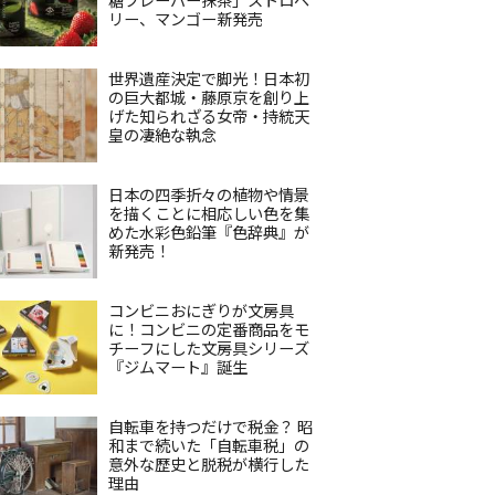
リー、マンゴー新発売
世界遺産決定で脚光！日本初
の巨大都城・藤原京を創り上
げた知られざる女帝・持統天
皇の凄絶な執念
日本の四季折々の植物や情景
を描くことに相応しい色を集
めた水彩色鉛筆『色辞典』が
新発売！
コンビニおにぎりが文房具
に！コンビニの定番商品をモ
チーフにした文房具シリーズ
『ジムマート』誕生
自転車を持つだけで税金？ 昭
和まで続いた「自転車税」の
意外な歴史と脱税が横行した
理由