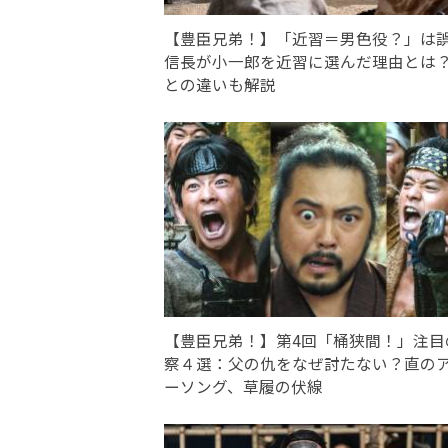
【豊臣兄弟！】「近習＝男色役？」
信長が小一郎を近習に選んだ理由とは
との違いも解説
【豊臣兄弟！】第4回「桶狭間！」注目
察４選：父の仇をなぜ討たない？直の
ーソング、草履の伏線