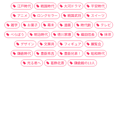
江戸時代
戦国時代
大河ドラマ
平安時代
アニメ
ロングセラー
戦国武将
スイーツ
雑学
お菓子
幕末
漫画
時代劇
テレビ
べらぼう
明治時代
徳川家康
織田信長
抹茶
デザイン
文房具
フィギュア
展覧会
鎌倉時代
豊臣秀吉
豊臣兄弟！
昭和時代
光る君へ
葛飾北斎
鎌倉殿の13人