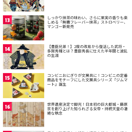
しっかり抹茶の味わい、さらに果実の香りも楽
13
しめる「無糖フレーバー抹茶」ストロベリー、
マンゴー新発売
【豊臣兄弟！】2度の改易から復活した武将・
14
多賀秀種とは？豊臣秀長に仕えた半年間と波乱
の生涯
コンビニおにぎりが文房具に！コンビニの定番
15
商品をモチーフにした文房具シリーズ『ジムマ
ート』誕生
世界遺産決定で脚光！日本初の巨大都城・藤原
16
京を創り上げた知られざる女帝・持統天皇の凄
絶な執念