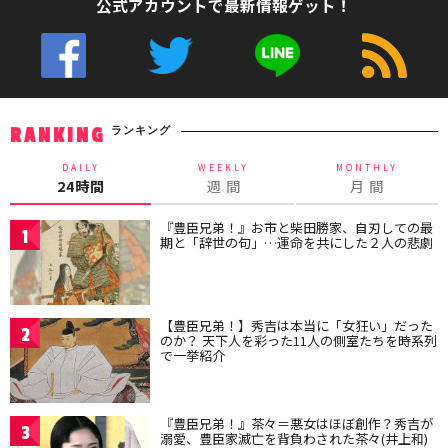
公式アカウントで最新情報ゲット！
ランキング
RANKING
DAILY
WEEKLY
MONTHLY
24時間
週 間
月 間
『豊臣兄弟！』お市と柴田勝家、自刃しての最
1
期と「辞世の句」…運命を共にした２人の悲劇
【豊臣兄弟！】秀吉は本当に「女狂い」だった
2
のか？ 天下人を彩った11人の側室たちを時系列
で一挙紹介
『豊臣兄弟！』茶々＝悪女はほぼ創作？秀吉が
3
溺愛、豊臣家滅亡を背負わされた茶々(井上和)