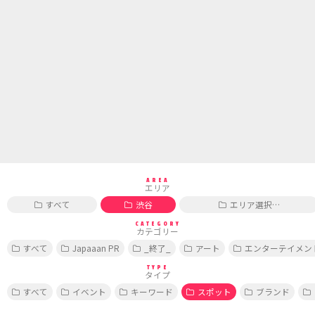
AREA
エリア
すべて
渋谷
エリア選択…
CATEGORY
カテゴリー
すべて
Japaaan PR
_終了_
アート
エンターテイメン
TYPE
タイプ
すべて
イベント
キーワード
スポット
ブランド