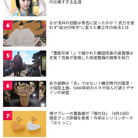
の壮絶すぎる生涯
なぜ浅井の旧臣は秀吉に従ったのか？ 武力を使
4
わず“自分の味方”に変えた裏工作の技法とは
『豊臣兄弟！』で描かれた織田信長の道普請は
5
史実？信長が実施した街道整備の施策を紹介
あの装飾は「炎」ではない？縄文時代の国宝・
6
火焔型土器、5000年前の人々が刻んだ謎とデザ
インの秘密
鳩サブレーの豊島屋が『鳩の日』（8月10日）
7
限定グッズ詳細を発表！今年はシリコンポーチ
「はとっこ」