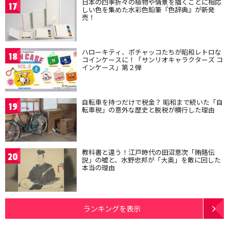
日本の四季折々の植物や情景を描くことに相応
17
しい色を集めた水彩色鉛筆『色辞典』が新発
売！
ハローキティ、ポチャッコたちが昭和レトロな
18
コインケースに！「サンリオキャラクターズ コ
インケース」第２弾
自転車を持つだけで税金？ 昭和まで続いた「自
19
転車税」の意外な歴史と脱税が横行した理由
教科書と違う！江戸時代の田沼意次「賄賂伝
20
説」の嘘と、水野忠邦が「大奥」を敵に回した
本当の理由
ランキングを表示