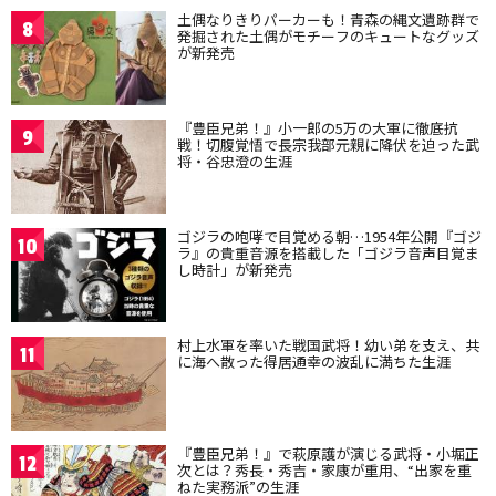
土偶なりきりパーカーも！青森の縄文遺跡群で
8
発掘された土偶がモチーフのキュートなグッズ
が新発売
『豊臣兄弟！』小一郎の5万の大軍に徹底抗
9
戦！切腹覚悟で長宗我部元親に降伏を迫った武
将・谷忠澄の生涯
ゴジラの咆哮で目覚める朝…1954年公開『ゴジ
10
ラ』の貴重音源を搭載した「ゴジラ音声目覚ま
し時計」が新発売
村上水軍を率いた戦国武将！幼い弟を支え、共
11
に海へ散った得居通幸の波乱に満ちた生涯
『豊臣兄弟！』で萩原護が演じる武将・小堀正
12
次とは？秀長・秀吉・家康が重用、“出家を重
ねた実務派”の生涯