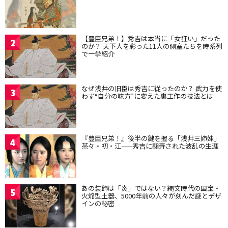
【豊臣兄弟！】秀吉は本当に「女狂い」だった
2
のか？ 天下人を彩った11人の側室たちを時系列
で一挙紹介
なぜ浅井の旧臣は秀吉に従ったのか？ 武力を使
3
わず“自分の味方”に変えた裏工作の技法とは
『豊臣兄弟！』後半の鍵を握る「浅井三姉妹」
4
茶々・初・江——秀吉に翻弄された波乱の生涯
あの装飾は「炎」ではない？縄文時代の国宝・
5
火焔型土器、5000年前の人々が刻んだ謎とデザ
インの秘密