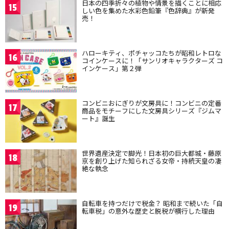
日本の四季折々の植物や情景を描くことに相応
15
しい色を集めた水彩色鉛筆『色辞典』が新発
売！
ハローキティ、ポチャッコたちが昭和レトロな
16
コインケースに！「サンリオキャラクターズ コ
インケース」第２弾
コンビニおにぎりが文房具に！コンビニの定番
17
商品をモチーフにした文房具シリーズ『ジムマ
ート』誕生
世界遺産決定で脚光！日本初の巨大都城・藤原
18
京を創り上げた知られざる女帝・持統天皇の凄
絶な執念
自転車を持つだけで税金？ 昭和まで続いた「自
19
転車税」の意外な歴史と脱税が横行した理由