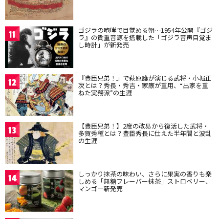
ゴジラの咆哮で目覚める朝…1954年公開『ゴジ
11
ラ』の貴重音源を搭載した「ゴジラ音声目覚ま
し時計」が新発売
『豊臣兄弟！』で萩原護が演じる武将・小堀正
12
次とは？秀長・秀吉・家康が重用、“出家を重
ねた実務派”の生涯
【豊臣兄弟！】2度の改易から復活した武将・
13
多賀秀種とは？豊臣秀長に仕えた半年間と波乱
の生涯
しっかり抹茶の味わい、さらに果実の香りも楽
14
しめる「無糖フレーバー抹茶」ストロベリー、
マンゴー新発売