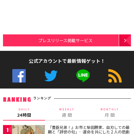
プレスリリース掲載サービス
公式アカウントで最新情報ゲット！
ランキング
RANKING
DAILY
WEEKLY
MONTHLY
24時間
週 間
月 間
『豊臣兄弟！』お市と柴田勝家、自刃しての最
1
期と「辞世の句」…運命を共にした２人の悲劇