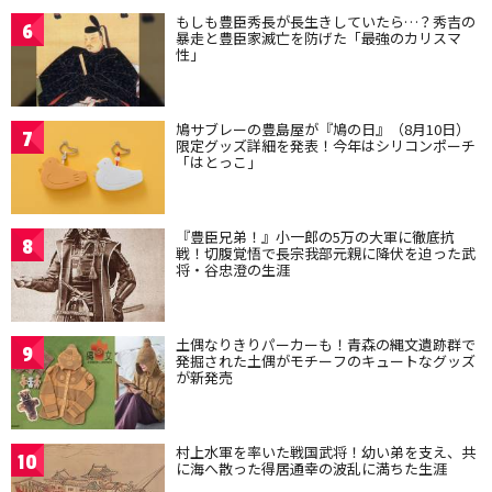
もしも豊臣秀長が長生きしていたら…？秀吉の
6
暴走と豊臣家滅亡を防げた「最強のカリスマ
性」
鳩サブレーの豊島屋が『鳩の日』（8月10日）
7
限定グッズ詳細を発表！今年はシリコンポーチ
「はとっこ」
『豊臣兄弟！』小一郎の5万の大軍に徹底抗
8
戦！切腹覚悟で長宗我部元親に降伏を迫った武
将・谷忠澄の生涯
土偶なりきりパーカーも！青森の縄文遺跡群で
9
発掘された土偶がモチーフのキュートなグッズ
が新発売
村上水軍を率いた戦国武将！幼い弟を支え、共
10
に海へ散った得居通幸の波乱に満ちた生涯