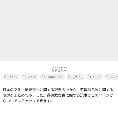
CATEGORY
カテゴリー
すべて
まとめ
Japaaan PR
_終了_
アート
エン
日本の文化・伝統文化に関する記事の中から、遊興飲食税に関する
話題をまとめてみました。遊興飲食税に関する記事はこのページか
らいつでもチェックできます。