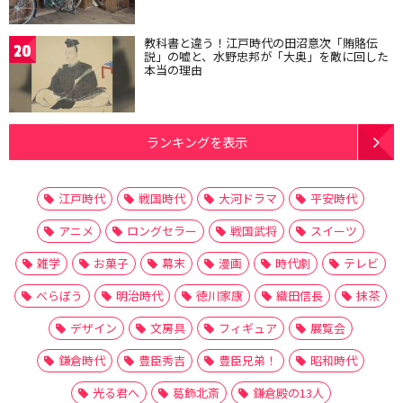
教科書と違う！江戸時代の田沼意次「賄賂伝
20
説」の嘘と、水野忠邦が「大奥」を敵に回した
本当の理由
ランキングを表示
江戸時代
戦国時代
大河ドラマ
平安時代
アニメ
ロングセラー
戦国武将
スイーツ
雑学
お菓子
幕末
漫画
時代劇
テレビ
べらぼう
明治時代
徳川家康
織田信長
抹茶
デザイン
文房具
フィギュア
展覧会
鎌倉時代
豊臣秀吉
豊臣兄弟！
昭和時代
光る君へ
葛飾北斎
鎌倉殿の13人