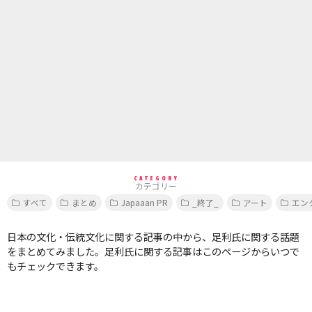
CATEGORY
カテゴリー
すべて
まとめ
Japaaan PR
_終了_
アート
エン
日本の文化・伝統文化に関する記事の中から、足利氏に関する話題
をまとめてみました。足利氏に関する記事はこのページからいつで
もチェックできます。