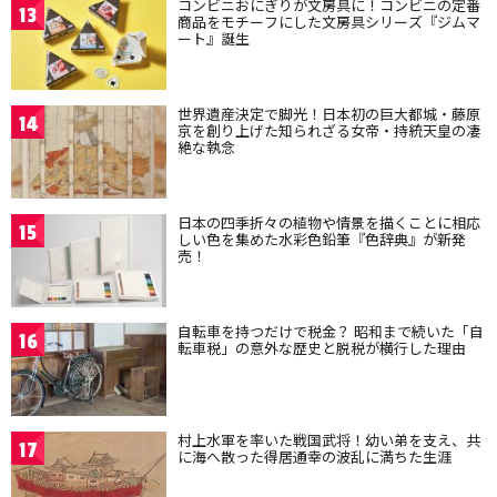
コンビニおにぎりが文房具に！コンビニの定番
13
商品をモチーフにした文房具シリーズ『ジムマ
ート』誕生
世界遺産決定で脚光！日本初の巨大都城・藤原
14
京を創り上げた知られざる女帝・持統天皇の凄
絶な執念
日本の四季折々の植物や情景を描くことに相応
15
しい色を集めた水彩色鉛筆『色辞典』が新発
売！
自転車を持つだけで税金？ 昭和まで続いた「自
16
転車税」の意外な歴史と脱税が横行した理由
村上水軍を率いた戦国武将！幼い弟を支え、共
17
に海へ散った得居通幸の波乱に満ちた生涯