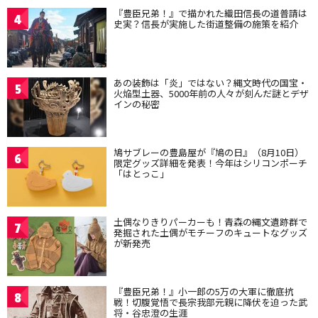
『豊臣兄弟！』で描かれた織田信長の道普請は
4
史実？信長が実施した街道整備の施策を紹介
あの装飾は「炎」ではない？縄文時代の国宝・
5
火焔型土器、5000年前の人々が刻んだ謎とデザ
インの秘密
鳩サブレーの豊島屋が『鳩の日』（8月10日）
6
限定グッズ詳細を発表！今年はシリコンポーチ
「はとっこ」
土偶なりきりパーカーも！青森の縄文遺跡群で
7
発掘された土偶がモチーフのキュートなグッズ
が新発売
『豊臣兄弟！』小一郎の5万の大軍に徹底抗
8
戦！切腹覚悟で長宗我部元親に降伏を迫った武
将・谷忠澄の生涯