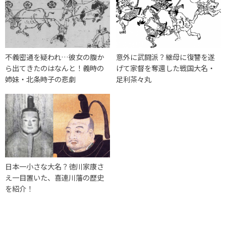
不義密通を疑われ…彼女の腹か
意外に武闘派？継母に復讐を遂
ら出てきたのはなんと！義時の
げて家督を奪還した戦国大名・
姉妹・北条時子の悲劇
足利茶々丸
日本一小さな大名？徳川家康さ
え一目置いた、喜連川藩の歴史
を紹介！