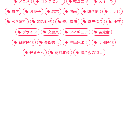
アニメ
ロングセラー
戦国武将
スイーツ
雑学
お菓子
幕末
漫画
時代劇
テレビ
べらぼう
明治時代
徳川家康
織田信長
抹茶
デザイン
文房具
フィギュア
展覧会
鎌倉時代
豊臣秀吉
豊臣兄弟！
昭和時代
光る君へ
葛飾北斎
鎌倉殿の13人