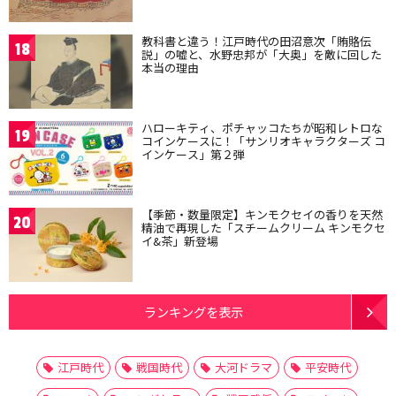
教科書と違う！江戸時代の田沼意次「賄賂伝
18
説」の嘘と、水野忠邦が「大奥」を敵に回した
本当の理由
ハローキティ、ポチャッコたちが昭和レトロな
19
コインケースに！「サンリオキャラクターズ コ
インケース」第２弾
【季節・数量限定】キンモクセイの香りを天然
20
精油で再現した「スチームクリーム キンモクセ
イ&茶」新登場
ランキングを表示
江戸時代
戦国時代
大河ドラマ
平安時代