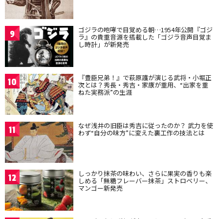
ゴジラの咆哮で目覚める朝…1954年公開『ゴジ
9
ラ』の貴重音源を搭載した「ゴジラ音声目覚ま
し時計」が新発売
『豊臣兄弟！』で萩原護が演じる武将・小堀正
10
次とは？秀長・秀吉・家康が重用、“出家を重
ねた実務派”の生涯
なぜ浅井の旧臣は秀吉に従ったのか？ 武力を使
11
わず“自分の味方”に変えた裏工作の技法とは
しっかり抹茶の味わい、さらに果実の香りも楽
12
しめる「無糖フレーバー抹茶」ストロベリー、
マンゴー新発売