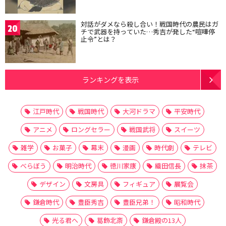
対話がダメなら殺し合い！戦国時代の農民はガ
20
チで武器を持っていた…秀吉が発した“喧嘩停
止令”とは？
ランキングを表示
江戸時代
戦国時代
大河ドラマ
平安時代
アニメ
ロングセラー
戦国武将
スイーツ
雑学
お菓子
幕末
漫画
時代劇
テレビ
べらぼう
明治時代
徳川家康
織田信長
抹茶
デザイン
文房具
フィギュア
展覧会
鎌倉時代
豊臣秀吉
豊臣兄弟！
昭和時代
光る君へ
葛飾北斎
鎌倉殿の13人