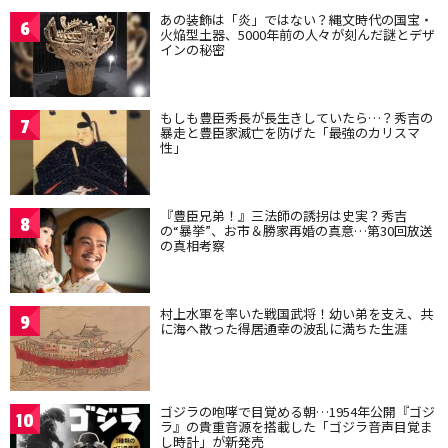
あの装飾は「炎」ではない？縄文時代の国宝・
6
火焔型土器、5000年前の人々が刻んだ謎とデザ
インの秘密
もしも豊臣秀長が長生きしていたら…？秀吉の
7
暴走と豊臣家滅亡を防げた「最強のカリスマ
性」
『豊臣兄弟！』三法師の誘拐は史実？秀吉
8
の“暴挙”、お市＆勝家再婚の真意…第30回放送
の真相考察
村上水軍を率いた戦国武将！幼い弟を支え、共
9
に海へ散った得居通幸の波乱に満ちた生涯
ゴジラの咆哮で目覚める朝…1954年公開『ゴジ
10
ラ』の貴重音源を搭載した「ゴジラ音声目覚ま
し時計」が新発売