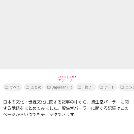
CATEGORY
カテゴリー
すべて
まとめ
Japaaan PR
_終了_
アート
エン
日本の文化・伝統文化に関する記事の中から、資生堂パーラーに関
する話題をまとめてみました。資生堂パーラーに関する記事はこの
ページからいつでもチェックできます。