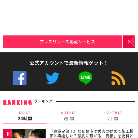
プレスリリース掲載サービス
公式アカウントで最新情報ゲット！
ランキング
RANKING
DAILY
WEEKLY
MONTHLY
24時間
週 間
月 間
『豊臣兄弟！』なぜお市は秀吉の勧めで柴田勝
1
家と再婚した？悲劇に繋がる「真相」を史料と