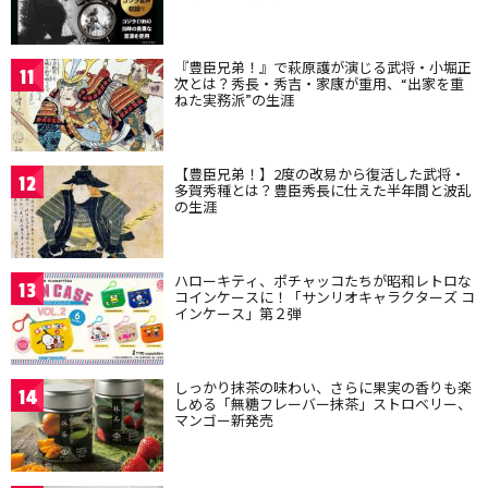
『豊臣兄弟！』で萩原護が演じる武将・小堀正
11
次とは？秀長・秀吉・家康が重用、“出家を重
ねた実務派”の生涯
【豊臣兄弟！】2度の改易から復活した武将・
12
多賀秀種とは？豊臣秀長に仕えた半年間と波乱
の生涯
ハローキティ、ポチャッコたちが昭和レトロな
13
コインケースに！「サンリオキャラクターズ コ
インケース」第２弾
しっかり抹茶の味わい、さらに果実の香りも楽
14
しめる「無糖フレーバー抹茶」ストロベリー、
マンゴー新発売