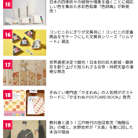
日本の四季折々の植物や情景を描くことに相応
15
しい色を集めた水彩色鉛筆『色辞典』が新発
売！
コンビニおにぎりが文房具に！コンビニの定番
16
商品をモチーフにした文房具シリーズ『ジムマ
ート』誕生
世界遺産決定で脚光！日本初の巨大都城・藤原
17
京を創り上げた知られざる女帝・持統天皇の凄
絶な執念
手ぬぐい専門店「かまわぬ」の人気柄がポスト
18
カードに『かまわぬ POSTCARD BOOK』発売
教科書と違う！江戸時代の田沼意次「賄賂伝
19
説」の嘘と、水野忠邦が「大奥」を敵に回した
本当の理由