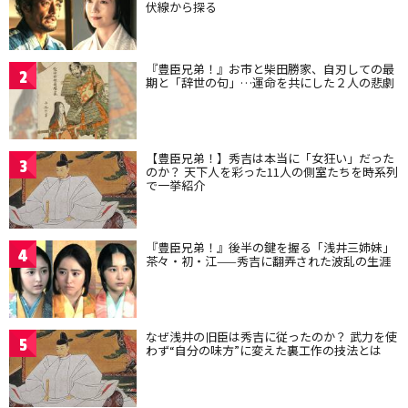
伏線から探る
『豊臣兄弟！』お市と柴田勝家、自刃しての最
2
期と「辞世の句」…運命を共にした２人の悲劇
【豊臣兄弟！】秀吉は本当に「女狂い」だった
3
のか？ 天下人を彩った11人の側室たちを時系列
で一挙紹介
『豊臣兄弟！』後半の鍵を握る「浅井三姉妹」
4
茶々・初・江——秀吉に翻弄された波乱の生涯
なぜ浅井の旧臣は秀吉に従ったのか？ 武力を使
5
わず“自分の味方”に変えた裏工作の技法とは