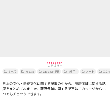
CATEGORY
カテゴリー
すべて
まとめ
Japaaan PR
_終了_
アート
エン
日本の文化・伝統文化に関する記事の中から、藤原保輔に関する話
題をまとめてみました。藤原保輔に関する記事はこのページからい
つでもチェックできます。