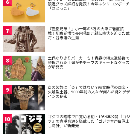
6
限定グッズ詳細を発表！今年はシリコンポーチ
「はとっこ」
『豊臣兄弟！』小一郎の5万の大軍に徹底抗
7
戦！切腹覚悟で長宗我部元親に降伏を迫った武
将・谷忠澄の生涯
土偶なりきりパーカーも！青森の縄文遺跡群で
8
発掘された土偶がモチーフのキュートなグッズ
が新発売
あの装飾は「炎」ではない？縄文時代の国宝・
9
火焔型土器、5000年前の人々が刻んだ謎とデザ
インの秘密
ゴジラの咆哮で目覚める朝…1954年公開『ゴジ
10
ラ』の貴重音源を搭載した「ゴジラ音声目覚ま
し時計」が新発売