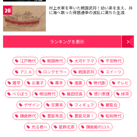
村上水軍を率いた戦国武将！幼い弟を支え、共
20
に海へ散った得居通幸の波乱に満ちた生涯
ランキングを表示
江戸時代
戦国時代
大河ドラマ
平安時代
アニメ
ロングセラー
戦国武将
スイーツ
雑学
お菓子
幕末
漫画
時代劇
テレビ
べらぼう
明治時代
織田信長
徳川家康
抹茶
デザイン
文房具
フィギュア
展覧会
鎌倉時代
豊臣秀吉
豊臣兄弟！
昭和時代
光る君へ
葛飾北斎
鎌倉殿の13人