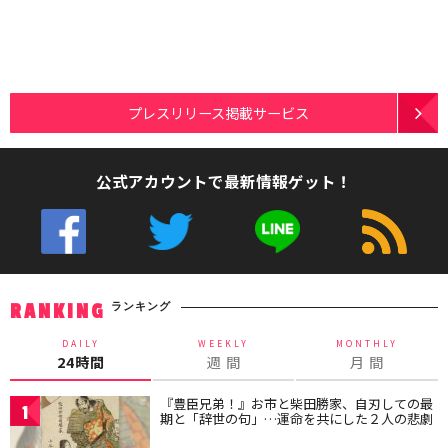
プレスリリース掲載サービス
公式アカウントで最新情報ゲット！
ランキング
RANKING
DAILY
WEEKLY
MONTHLY
24時間
週 間
月 間
『豊臣兄弟！』お市と柴田勝家、自刃しての最
1
期と「辞世の句」…運命を共にした２人の悲劇