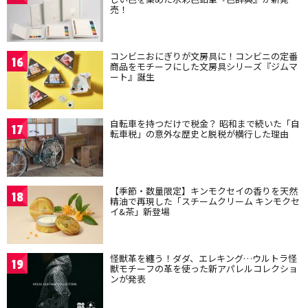
売！
コンビニおにぎりが文房具に！コンビニの定番
16
商品をモチーフにした文房具シリーズ『ジムマ
ート』誕生
自転車を持つだけで税金？ 昭和まで続いた「自
17
転車税」の意外な歴史と脱税が横行した理由
【季節・数量限定】キンモクセイの香りを天然
18
精油で再現した「スチームクリーム キンモクセ
イ&茶」新登場
怪獣革を纏う！ダダ、エレキング…ウルトラ怪
19
獣モチーフの革を使った新アパレルコレクショ
ンが発表