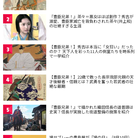
『豊臣兄弟！』茶々＝悪女はほぼ創作？秀吉が
2
溺愛、豊臣家滅亡を背負わされた茶々(井上和)
の壮絶すぎる生涯
【豊臣兄弟！】秀吉は本当に「女狂い」だった
3
のか？ 天下人を彩った11人の側室たちを時系列
で一挙紹介
【豊臣兄弟！】22歳で散った長宗我部元親の天
4
才後継者・信親とは？武勇を奮った若武者の壮
絶な最期
『豊臣兄弟！』で描かれた織田信長の道普請は
5
史実？信長が実施した街道整備の施策を紹介
鳩サブレーの豊島屋が『鳩の日』（8月10日）