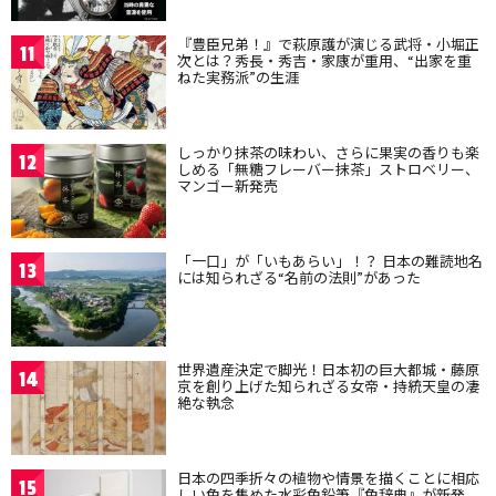
『豊臣兄弟！』で萩原護が演じる武将・小堀正
11
次とは？秀長・秀吉・家康が重用、“出家を重
ねた実務派”の生涯
しっかり抹茶の味わい、さらに果実の香りも楽
12
しめる「無糖フレーバー抹茶」ストロベリー、
マンゴー新発売
「一口」が「いもあらい」！？ 日本の難読地名
13
には知られざる“名前の法則”があった
世界遺産決定で脚光！日本初の巨大都城・藤原
14
京を創り上げた知られざる女帝・持統天皇の凄
絶な執念
日本の四季折々の植物や情景を描くことに相応
15
しい色を集めた水彩色鉛筆『色辞典』が新発