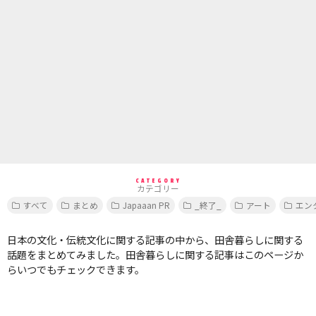
CATEGORY
カテゴリー
すべて
まとめ
Japaaan PR
_終了_
アート
エン
日本の文化・伝統文化に関する記事の中から、田舎暮らしに関する
話題をまとめてみました。田舎暮らしに関する記事はこのページか
らいつでもチェックできます。