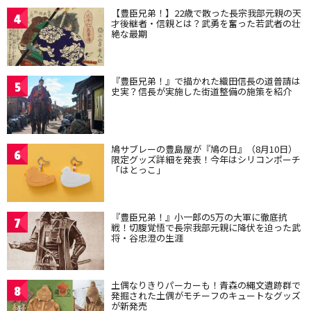
【豊臣兄弟！】22歳で散った長宗我部元親の天
4
才後継者・信親とは？武勇を奮った若武者の壮
絶な最期
『豊臣兄弟！』で描かれた織田信長の道普請は
5
史実？信長が実施した街道整備の施策を紹介
鳩サブレーの豊島屋が『鳩の日』（8月10日）
6
限定グッズ詳細を発表！今年はシリコンポーチ
「はとっこ」
『豊臣兄弟！』小一郎の5万の大軍に徹底抗
7
戦！切腹覚悟で長宗我部元親に降伏を迫った武
将・谷忠澄の生涯
土偶なりきりパーカーも！青森の縄文遺跡群で
8
発掘された土偶がモチーフのキュートなグッズ
が新発売