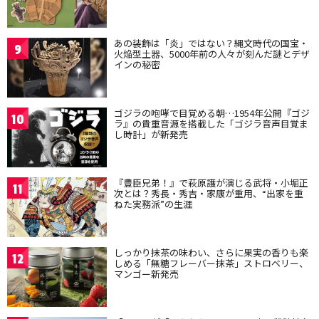
あの装飾は「炎」ではない？縄文時代の国宝・
9
火焔型土器、5000年前の人々が刻んだ謎とデザ
インの秘密
ゴジラの咆哮で目覚める朝…1954年公開『ゴジ
10
ラ』の貴重音源を搭載した「ゴジラ音声目覚ま
し時計」が新発売
『豊臣兄弟！』で萩原護が演じる武将・小堀正
11
次とは？秀長・秀吉・家康が重用、“出家を重
ねた実務派”の生涯
しっかり抹茶の味わい、さらに果実の香りも楽
12
しめる「無糖フレーバー抹茶」ストロベリー、
マンゴー新発売