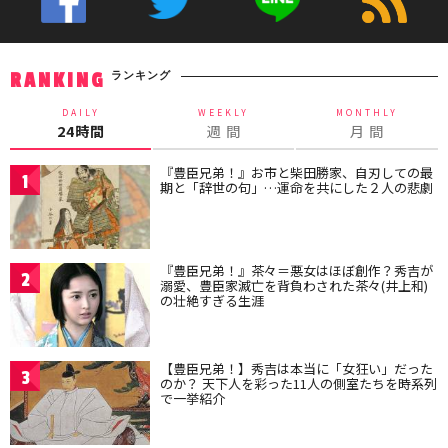
ランキング
RANKING
DAILY
WEEKLY
MONTHLY
24時間
週 間
月 間
『豊臣兄弟！』お市と柴田勝家、自刃しての最
1
期と「辞世の句」…運命を共にした２人の悲劇
『豊臣兄弟！』茶々＝悪女はほぼ創作？秀吉が
2
溺愛、豊臣家滅亡を背負わされた茶々(井上和)
の壮絶すぎる生涯
【豊臣兄弟！】秀吉は本当に「女狂い」だった
3
のか？ 天下人を彩った11人の側室たちを時系列
で一挙紹介