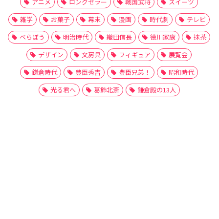
アニメ
ロングセラー
戦国武将
スイーツ
雑学
お菓子
幕末
漫画
時代劇
テレビ
べらぼう
明治時代
織田信長
徳川家康
抹茶
デザイン
文房具
フィギュア
展覧会
鎌倉時代
豊臣秀吉
豊臣兄弟！
昭和時代
光る君へ
葛飾北斎
鎌倉殿の13人