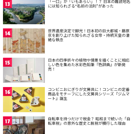
「一口」が「いもあらい」！？ 日本の難読地名
13
には知られざる“名前の法則”があった
世界遺産決定で脚光！日本初の巨大都城・藤原
14
京を創り上げた知られざる女帝・持統天皇の凄
絶な執念
日本の四季折々の植物や情景を描くことに相応
15
しい色を集めた水彩色鉛筆『色辞典』が新発
売！
コンビニおにぎりが文房具に！コンビニの定番
16
商品をモチーフにした文房具シリーズ『ジムマ
ート』誕生
自転車を持つだけで税金？ 昭和まで続いた「自
17
転車税」の意外な歴史と脱税が横行した理由