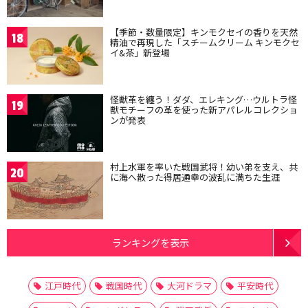
【季節・数量限定】キンモクセイの香りを天然
18
精油で再現した「スチームクリーム キンモクセ
イ&茶」新登場
怪獣革を纏う！ダダ、エレキング…ウルトラ怪
19
獣モチーフの革を使った新アパレルコレクショ
ンが発表
村上水軍を率いた戦国武将！幼い弟を支え、共
20
に海へ散った得居通幸の波乱に満ちた生涯
ランキングを表示
江戸時代
戦国時代
大河ドラマ
平安時代