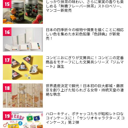
しっかり抹茶の味わい、さらに果実の香りも楽
15
しめる「無糖フレーバー抹茶」ストロベリー、
マンゴー新発売
日本の四季折々の植物や情景を描くことに相応
16
しい色を集めた水彩色鉛筆『色辞典』が新発
売！
コンビニおにぎりが文房具に！コンビニの定番
17
商品をモチーフにした文房具シリーズ『ジムマ
ート』誕生
世界遺産決定で脚光！日本初の巨大都城・藤原
18
京を創り上げた知られざる女帝・持統天皇の凄
絶な執念
ハローキティ、ポチャッコたちが昭和レトロな
19
コインケースに！「サンリオキャラクターズ コ
インケース」第２弾