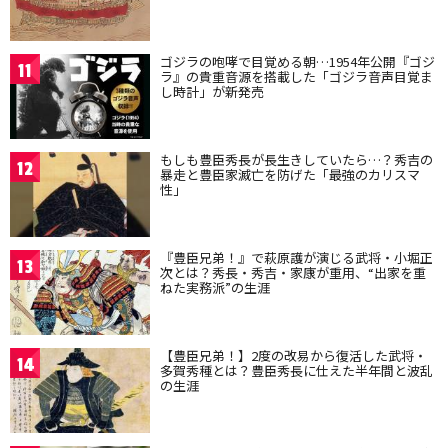
ゴジラの咆哮で目覚める朝…1954年公開『ゴジ
11
ラ』の貴重音源を搭載した「ゴジラ音声目覚ま
し時計」が新発売
もしも豊臣秀長が長生きしていたら…？秀吉の
12
暴走と豊臣家滅亡を防げた「最強のカリスマ
性」
『豊臣兄弟！』で萩原護が演じる武将・小堀正
13
次とは？秀長・秀吉・家康が重用、“出家を重
ねた実務派”の生涯
【豊臣兄弟！】2度の改易から復活した武将・
14
多賀秀種とは？豊臣秀長に仕えた半年間と波乱
の生涯