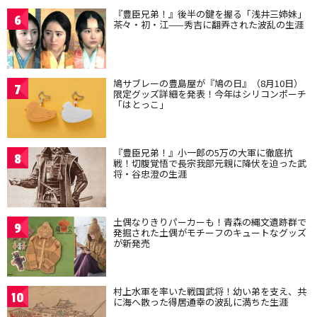
『豊臣兄弟！』後半の鍵を握る「浅井三姉妹」
6
茶々・初・江——秀吉に翻弄された波乱の生涯
鳩サブレーの豊島屋が『鳩の日』（8月10日）
7
限定グッズ詳細を発表！今年はシリコンポーチ
「はとっこ」
『豊臣兄弟！』小一郎の5万の大軍に徹底抗
8
戦！切腹覚悟で長宗我部元親に降伏を迫った武
将・谷忠澄の生涯
土偶なりきりパーカーも！青森の縄文遺跡群で
9
発掘された土偶がモチーフのキュートなグッズ
が新発売
村上水軍を率いた戦国武将！幼い弟を支え、共
10
に海へ散った得居通幸の波乱に満ちた生涯