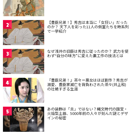
【豊臣兄弟！】秀吉は本当に「女狂い」だった
2
のか？ 天下人を彩った11人の側室たちを時系列
で一挙紹介
なぜ浅井の旧臣は秀吉に従ったのか？ 武力を使
3
わず“自分の味方”に変えた裏工作の技法とは
『豊臣兄弟！』茶々＝悪女はほぼ創作？秀吉が
4
溺愛、豊臣家滅亡を背負わされた茶々(井上和)
の壮絶すぎる生涯
あの装飾は「炎」ではない？縄文時代の国宝・
5
火焔型土器、5000年前の人々が刻んだ謎とデザ
インの秘密