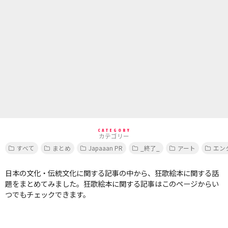
CATEGORY
カテゴリー
すべて
まとめ
Japaaan PR
_終了_
アート
エン
日本の文化・伝統文化に関する記事の中から、狂歌絵本に関する話
題をまとめてみました。狂歌絵本に関する記事はこのページからい
つでもチェックできます。