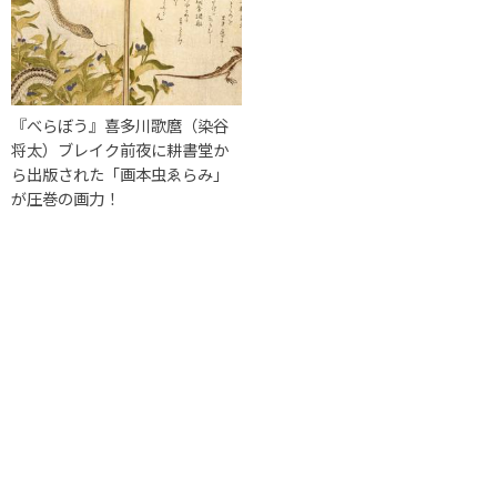
『べらぼう』喜多川歌麿（染谷
将太）ブレイク前夜に耕書堂か
ら出版された「画本虫ゑらみ」
が圧巻の画力！