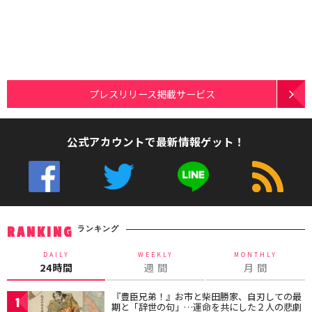
プレスリリース掲載サービス
公式アカウントで最新情報ゲット！
ランキング
RANKING
DAILY
WEEKLY
MONTHLY
24時間
週 間
月 間
『豊臣兄弟！』お市と柴田勝家、自刃しての最
1
期と「辞世の句」…運命を共にした２人の悲劇