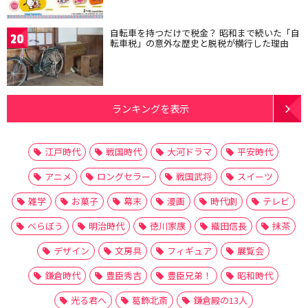
自転車を持つだけで税金？ 昭和まで続いた「自
20
転車税」の意外な歴史と脱税が横行した理由
ランキングを表示
江戸時代
戦国時代
大河ドラマ
平安時代
アニメ
ロングセラー
戦国武将
スイーツ
雑学
お菓子
幕末
漫画
時代劇
テレビ
べらぼう
明治時代
徳川家康
織田信長
抹茶
デザイン
文房具
フィギュア
展覧会
鎌倉時代
豊臣秀吉
豊臣兄弟！
昭和時代
光る君へ
葛飾北斎
鎌倉殿の13人