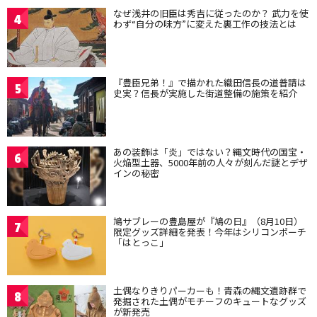
なぜ浅井の旧臣は秀吉に従ったのか？ 武力を使
4
わず“自分の味方”に変えた裏工作の技法とは
『豊臣兄弟！』で描かれた織田信長の道普請は
5
史実？信長が実施した街道整備の施策を紹介
あの装飾は「炎」ではない？縄文時代の国宝・
6
火焔型土器、5000年前の人々が刻んだ謎とデザ
インの秘密
鳩サブレーの豊島屋が『鳩の日』（8月10日）
7
限定グッズ詳細を発表！今年はシリコンポーチ
「はとっこ」
土偶なりきりパーカーも！青森の縄文遺跡群で
8
発掘された土偶がモチーフのキュートなグッズ
が新発売