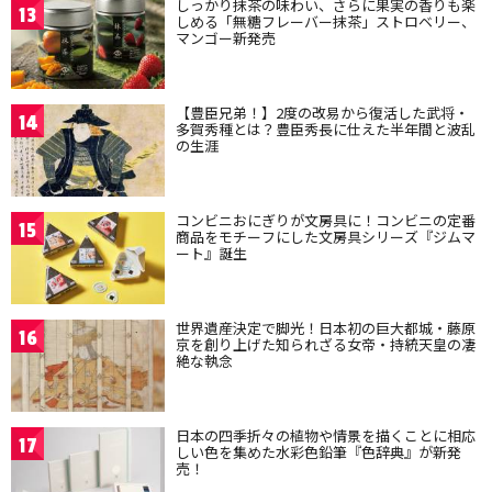
しっかり抹茶の味わい、さらに果実の香りも楽
13
しめる「無糖フレーバー抹茶」ストロベリー、
マンゴー新発売
【豊臣兄弟！】2度の改易から復活した武将・
14
多賀秀種とは？豊臣秀長に仕えた半年間と波乱
の生涯
コンビニおにぎりが文房具に！コンビニの定番
15
商品をモチーフにした文房具シリーズ『ジムマ
ート』誕生
世界遺産決定で脚光！日本初の巨大都城・藤原
16
京を創り上げた知られざる女帝・持統天皇の凄
絶な執念
日本の四季折々の植物や情景を描くことに相応
17
しい色を集めた水彩色鉛筆『色辞典』が新発
売！