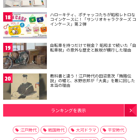
ハローキティ、ポチャッコたちが昭和レトロな
18
コインケースに！「サンリオキャラクターズ コ
インケース」第２弾
自転車を持つだけで税金？ 昭和まで続いた「自
19
転車税」の意外な歴史と脱税が横行した理由
教科書と違う！江戸時代の田沼意次「賄賂伝
20
説」の嘘と、水野忠邦が「大奥」を敵に回した
本当の理由
ランキングを表示
江戸時代
戦国時代
大河ドラマ
平安時代