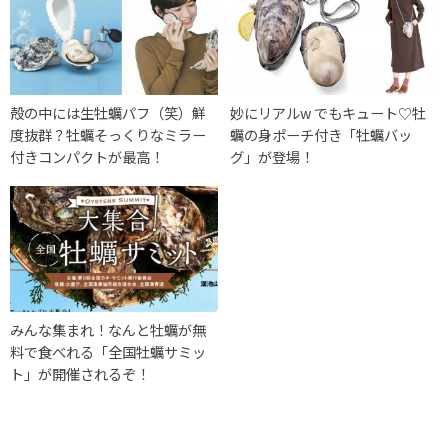
殻の中には生牡蠣パフ（笑）鮮
妙にリアルw でもキュート♡牡
度抜群？牡蠣そっくりなミラー
蠣の身ポーチ付き「牡蠣バッ
付きコンパクトが最高！
グ」が登場！
みんな集まれ！なんと牡蠣が無
料で食べれる「全国牡蠣サミッ
ト」が開催されるぞ！