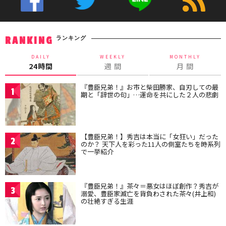
ランキング
RANKING
DAILY
WEEKLY
MONTHLY
24時間
週 間
月 間
『豊臣兄弟！』お市と柴田勝家、自刃しての最
1
期と「辞世の句」…運命を共にした２人の悲劇
【豊臣兄弟！】秀吉は本当に「女狂い」だった
2
のか？ 天下人を彩った11人の側室たちを時系列
で一挙紹介
『豊臣兄弟！』茶々＝悪女はほぼ創作？秀吉が
3
溺愛、豊臣家滅亡を背負わされた茶々(井上和)
の壮絶すぎる生涯