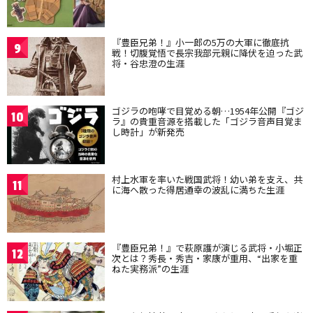
『豊臣兄弟！』小一郎の5万の大軍に徹底抗
9
戦！切腹覚悟で長宗我部元親に降伏を迫った武
将・谷忠澄の生涯
ゴジラの咆哮で目覚める朝…1954年公開『ゴジ
10
ラ』の貴重音源を搭載した「ゴジラ音声目覚ま
し時計」が新発売
村上水軍を率いた戦国武将！幼い弟を支え、共
11
に海へ散った得居通幸の波乱に満ちた生涯
『豊臣兄弟！』で萩原護が演じる武将・小堀正
12
次とは？秀長・秀吉・家康が重用、“出家を重
ねた実務派”の生涯