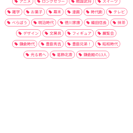
アニメ
ロングセラー
戦国武将
スイーツ
雑学
お菓子
幕末
漫画
時代劇
テレビ
べらぼう
明治時代
徳川家康
織田信長
抹茶
デザイン
文房具
フィギュア
展覧会
鎌倉時代
豊臣秀吉
豊臣兄弟！
昭和時代
光る君へ
葛飾北斎
鎌倉殿の13人