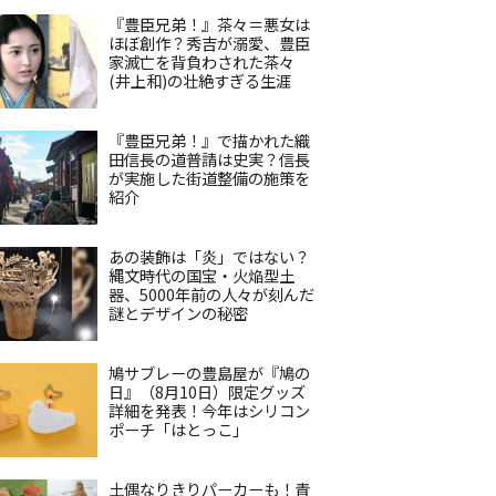
『豊臣兄弟！』茶々＝悪女は
ほぼ創作？秀吉が溺愛、豊臣
家滅亡を背負わされた茶々
(井上和)の壮絶すぎる生涯
『豊臣兄弟！』で描かれた織
田信長の道普請は史実？信長
が実施した街道整備の施策を
紹介
あの装飾は「炎」ではない？
縄文時代の国宝・火焔型土
器、5000年前の人々が刻んだ
謎とデザインの秘密
鳩サブレーの豊島屋が『鳩の
日』（8月10日）限定グッズ
詳細を発表！今年はシリコン
ポーチ「はとっこ」
土偶なりきりパーカーも！青