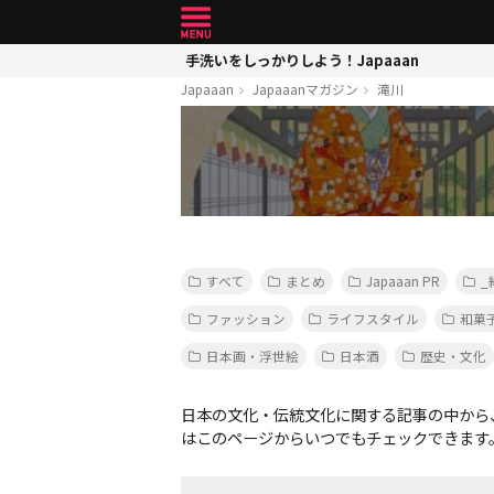
手洗いをしっかりしよう！Japaaan
Japaaan
Japaaanマガジン
滝川
すべて
まとめ
Japaaan PR
_
ファッション
ライフスタイル
和菓
日本画・浮世絵
日本酒
歴史・文化
日本の文化・伝統文化に関する記事の中から
はこのページからいつでもチェックできます