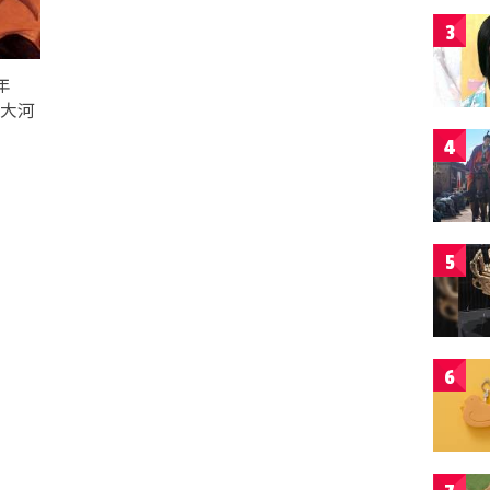
3
年
【大河
4
5
6