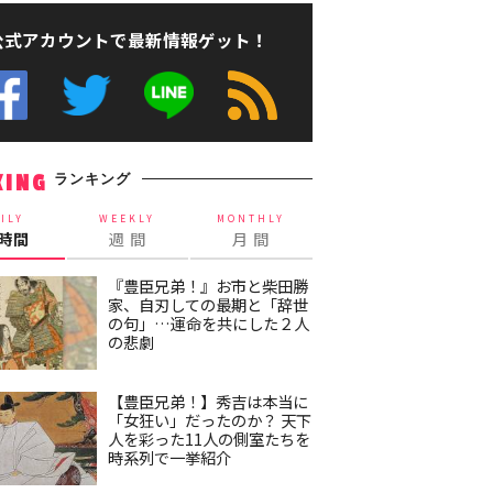
公式アカウントで最新情報ゲット！
ランキング
KING
ILY
WEEKLY
MONTHLY
4時間
週 間
月 間
『豊臣兄弟！』お市と柴田勝
家、自刃しての最期と「辞世
の句」…運命を共にした２人
の悲劇
【豊臣兄弟！】秀吉は本当に
「女狂い」だったのか？ 天下
人を彩った11人の側室たちを
時系列で一挙紹介