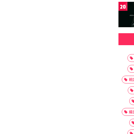
20
戦
織