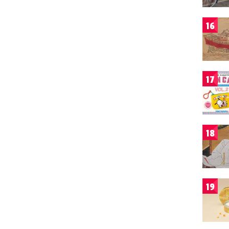
16
17
18
19