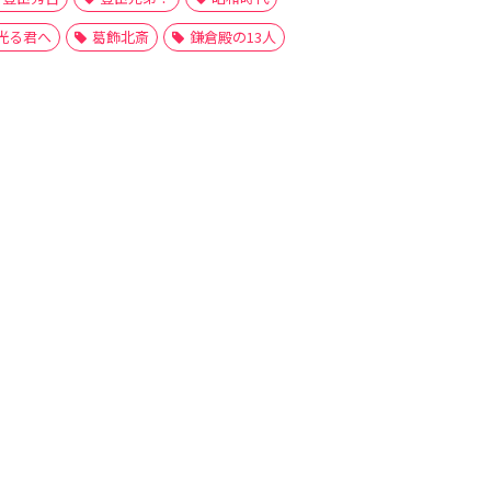
光る君へ
葛飾北斎
鎌倉殿の13人