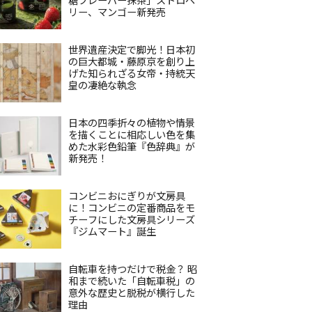
リー、マンゴー新発売
世界遺産決定で脚光！日本初
の巨大都城・藤原京を創り上
げた知られざる女帝・持統天
皇の凄絶な執念
日本の四季折々の植物や情景
を描くことに相応しい色を集
めた水彩色鉛筆『色辞典』が
新発売！
コンビニおにぎりが文房具
に！コンビニの定番商品をモ
チーフにした文房具シリーズ
『ジムマート』誕生
自転車を持つだけで税金？ 昭
和まで続いた「自転車税」の
意外な歴史と脱税が横行した
理由