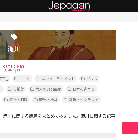
TAG
滝川
CATEGORY
カテゴリー
終了_
アート
エンターテイメント
グルメ
子
和雑貨
大人のJapaaan
日本の古写真
着物・和服
観光・地域
雑貨・インテリア
、滝川に関する話題をまとめてみました。滝川に関する記事
。