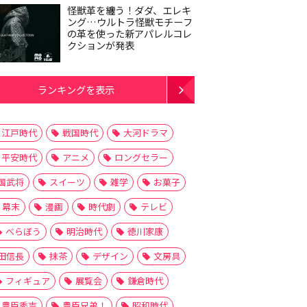
怪獣革を纏う！ダダ、エレキ
ング…ウルトラ怪獣モチーフ
の革を使った新アパレルコレ
クションが発表
ランキングを表示
江戸時代
戦国時代
大河ドラマ
平安時代
アニメ
ロングセラー
国武将
スイーツ
雑学
お菓子
幕末
漫画
時代劇
テレビ
べらぼう
明治時代
徳川家康
田信長
抹茶
デザイン
文房具
フィギュア
展覧会
鎌倉時代
豊臣秀吉
豊臣兄弟！
昭和時代