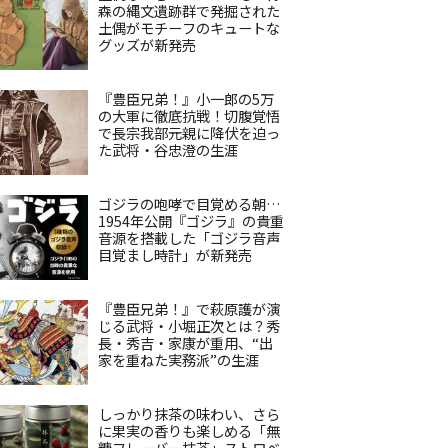
森の縄文遺跡群で発掘された
土偶がモチーフのキュートな
グッズが新発売
『豊臣兄弟！』小一郎の5万
の大軍に徹底抗戦！切腹覚悟
で長宗我部元親に降伏を迫っ
た武将・谷忠澄の生涯
ゴジラの咆哮で目覚める朝…
1954年公開『ゴジラ』の貴重
音源を搭載した「ゴジラ音声
目覚まし時計」が新発売
『豊臣兄弟！』で萩原護が演
じる武将・小堀正次とは？秀
長・秀吉・家康が重用、“出
家を重ねた実務派”の生涯
しっかり抹茶の味わい、さら
に果実の香りも楽しめる「無
糖フレーバー抹茶」ストロベ