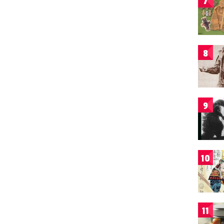
7
8
9
10
11