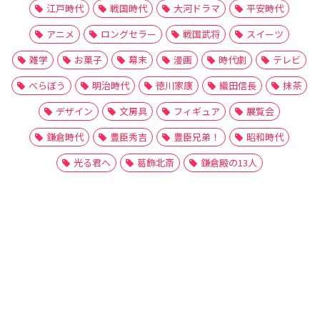
江戸時代
戦国時代
大河ドラマ
平安時代
アニメ
ロングセラー
戦国武将
スイーツ
雑学
お菓子
幕末
漫画
時代劇
テレビ
べらぼう
明治時代
徳川家康
織田信長
抹茶
デザイン
文房具
フィギュア
展覧会
鎌倉時代
豊臣秀吉
豊臣兄弟！
昭和時代
光る君へ
葛飾北斎
鎌倉殿の13人