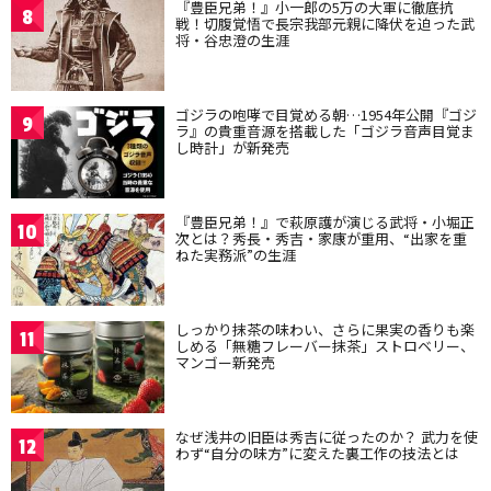
『豊臣兄弟！』小一郎の5万の大軍に徹底抗
8
戦！切腹覚悟で長宗我部元親に降伏を迫った武
将・谷忠澄の生涯
ゴジラの咆哮で目覚める朝…1954年公開『ゴジ
9
ラ』の貴重音源を搭載した「ゴジラ音声目覚ま
し時計」が新発売
『豊臣兄弟！』で萩原護が演じる武将・小堀正
10
次とは？秀長・秀吉・家康が重用、“出家を重
ねた実務派”の生涯
しっかり抹茶の味わい、さらに果実の香りも楽
11
しめる「無糖フレーバー抹茶」ストロベリー、
マンゴー新発売
なぜ浅井の旧臣は秀吉に従ったのか？ 武力を使
12
わず“自分の味方”に変えた裏工作の技法とは