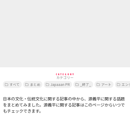
CATEGORY
カテゴリー
すべて
まとめ
Japaaan PR
_終了_
アート
エン
日本の文化・伝統文化に関する記事の中から、源義平に関する話題
をまとめてみました。源義平に関する記事はこのページからいつで
もチェックできます。