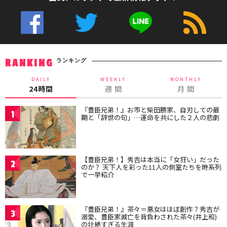
ランキング
RANKING
DAILY
WEEKLY
MONTHLY
24時間
週 間
月 間
『豊臣兄弟！』お市と柴田勝家、自刃しての最
1
期と「辞世の句」…運命を共にした２人の悲劇
【豊臣兄弟！】秀吉は本当に「女狂い」だった
2
のか？ 天下人を彩った11人の側室たちを時系列
で一挙紹介
『豊臣兄弟！』茶々＝悪女はほぼ創作？秀吉が
3
溺愛、豊臣家滅亡を背負わされた茶々(井上和)
の壮絶すぎる生涯