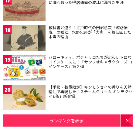
17
に海へ散った得居通幸の波乱に満ちた生涯
教科書と違う！江戸時代の田沼意次「賄賂伝
18
説」の嘘と、水野忠邦が「大奥」を敵に回した
本当の理由
ハローキティ、ポチャッコたちが昭和レトロな
19
コインケースに！「サンリオキャラクターズ コ
インケース」第２弾
【季節・数量限定】キンモクセイの香りを天然
20
精油で再現した「スチームクリーム キンモクセ
イ&茶」新登場
ランキングを表示