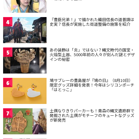
『豊臣兄弟！』で描かれた織田信長の道普請は
4
史実？信長が実施した街道整備の施策を紹介
あの装飾は「炎」ではない？縄文時代の国宝・
5
火焔型土器、5000年前の人々が刻んだ謎とデザ
インの秘密
鳩サブレーの豊島屋が『鳩の日』（8月10日）
6
限定グッズ詳細を発表！今年はシリコンポーチ
「はとっこ」
土偶なりきりパーカーも！青森の縄文遺跡群で
7
発掘された土偶がモチーフのキュートなグッズ
が新発売