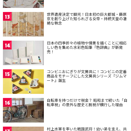
世界遺産決定で脚光！日本初の巨大都城・藤原
13
京を創り上げた知られざる女帝・持統天皇の凄
絶な執念
日本の四季折々の植物や情景を描くことに相応
14
しい色を集めた水彩色鉛筆『色辞典』が新発
売！
コンビニおにぎりが文房具に！コンビニの定番
15
商品をモチーフにした文房具シリーズ『ジムマ
ート』誕生
自転車を持つだけで税金？ 昭和まで続いた「自
16
転車税」の意外な歴史と脱税が横行した理由
村上水軍を率いた戦国武将！幼い弟を支え、共