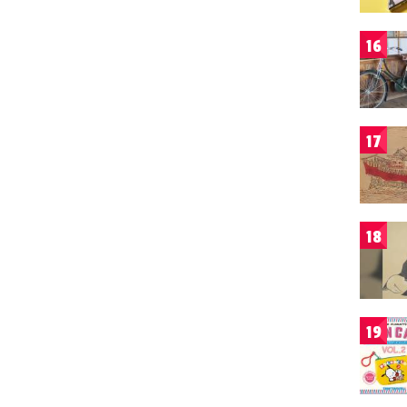
16
17
18
19