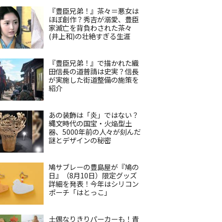
『豊臣兄弟！』茶々＝悪女は
ほぼ創作？秀吉が溺愛、豊臣
家滅亡を背負わされた茶々
(井上和)の壮絶すぎる生涯
『豊臣兄弟！』で描かれた織
田信長の道普請は史実？信長
が実施した街道整備の施策を
紹介
あの装飾は「炎」ではない？
縄文時代の国宝・火焔型土
器、5000年前の人々が刻んだ
謎とデザインの秘密
鳩サブレーの豊島屋が『鳩の
日』（8月10日）限定グッズ
詳細を発表！今年はシリコン
ポーチ「はとっこ」
土偶なりきりパーカーも！青