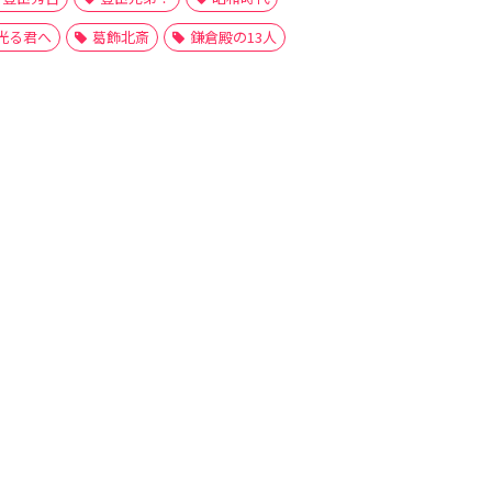
光る君へ
葛飾北斎
鎌倉殿の13人