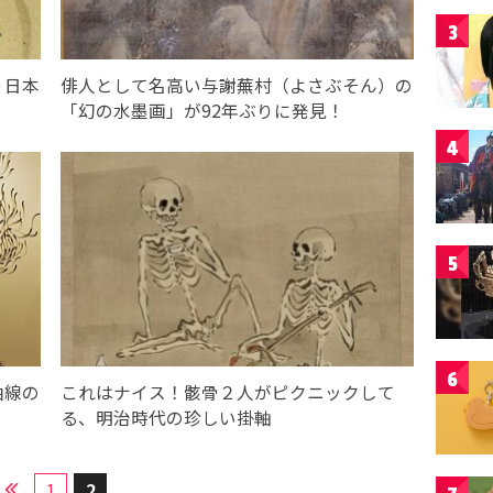
3
う日本
俳人として名高い与謝蕪村（よさぶそん）の
「幻の水墨画」が92年ぶりに発見！
4
5
6
曲線の
これはナイス！骸骨２人がピクニックして
る、明治時代の珍しい掛軸
1
2