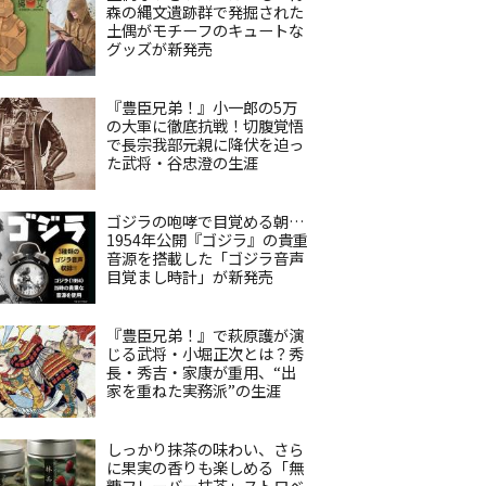
森の縄文遺跡群で発掘された
土偶がモチーフのキュートな
グッズが新発売
『豊臣兄弟！』小一郎の5万
の大軍に徹底抗戦！切腹覚悟
で長宗我部元親に降伏を迫っ
た武将・谷忠澄の生涯
ゴジラの咆哮で目覚める朝…
1954年公開『ゴジラ』の貴重
音源を搭載した「ゴジラ音声
目覚まし時計」が新発売
『豊臣兄弟！』で萩原護が演
じる武将・小堀正次とは？秀
長・秀吉・家康が重用、“出
家を重ねた実務派”の生涯
しっかり抹茶の味わい、さら
に果実の香りも楽しめる「無
糖フレーバー抹茶」ストロベ