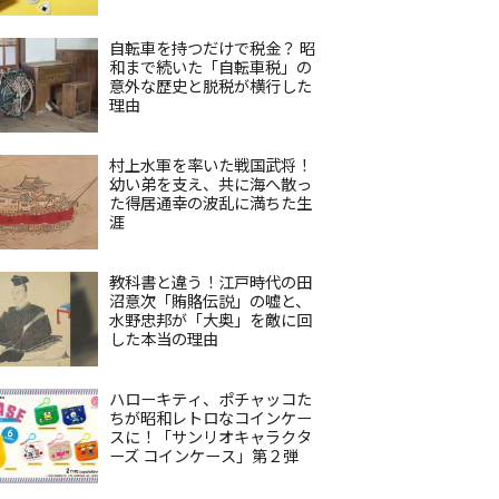
自転車を持つだけで税金？ 昭
和まで続いた「自転車税」の
意外な歴史と脱税が横行した
理由
村上水軍を率いた戦国武将！
幼い弟を支え、共に海へ散っ
た得居通幸の波乱に満ちた生
涯
教科書と違う！江戸時代の田
沼意次「賄賂伝説」の嘘と、
水野忠邦が「大奥」を敵に回
した本当の理由
ハローキティ、ポチャッコた
ちが昭和レトロなコインケー
スに！「サンリオキャラクタ
ーズ コインケース」第２弾