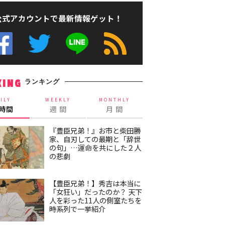
公式アカウントで最新情報ゲット！
ランキング
KING
ILY
WEEKLY
MONTHLY
4時間
週 間
月 間
『豊臣兄弟！』お市と柴田勝
家、自刃しての最期と「辞世
の句」…運命を共にした２人
の悲劇
【豊臣兄弟！】秀吉は本当に
「女狂い」だったのか？ 天下
人を彩った11人の側室たちを
時系列で一挙紹介