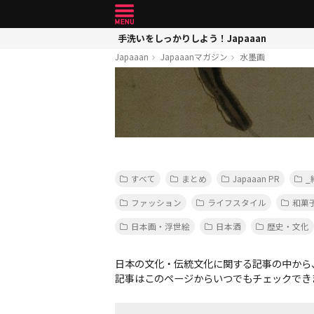
手洗いをしっかりしよう！Japaaan
Japaaan
Japaaanマガジン
水墨画
すべて
まとめ
Japaaan PR
_
ファッション
ライフスタイル
和菓
日本画・浮世絵
日本酒
歴史・文化
日本の文化・伝統文化に関する記事の中から
記事はこのページからいつでもチェックでき