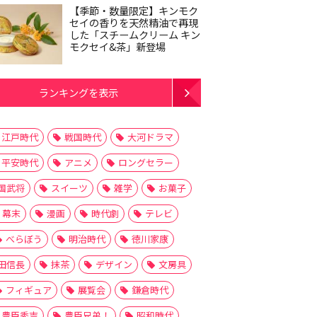
【季節・数量限定】キンモク
セイの香りを天然精油で再現
した「スチームクリーム キン
モクセイ&茶」新登場
ランキングを表示
江戸時代
戦国時代
大河ドラマ
平安時代
アニメ
ロングセラー
国武将
スイーツ
雑学
お菓子
幕末
漫画
時代劇
テレビ
べらぼう
明治時代
徳川家康
田信長
抹茶
デザイン
文房具
フィギュア
展覧会
鎌倉時代
豊臣秀吉
豊臣兄弟！
昭和時代