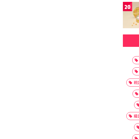
20
戦
織