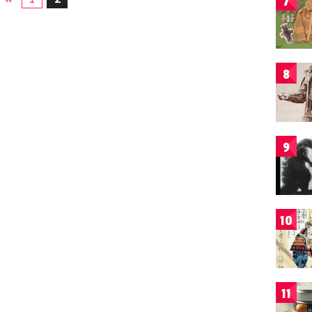
7
8
9
10
11