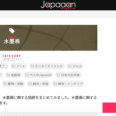
TAG
水墨画
CATEGORY
カテゴリー
終了_
アート
エンターテイメント
グルメ
子
和雑貨
大人のJapaaan
日本の古写真
着物・和服
観光・地域
雑貨・インテリア
、水墨画に関する話題をまとめてみました。水墨画に関する
ます。