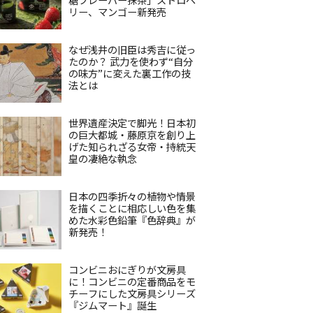
リー、マンゴー新発売
なぜ浅井の旧臣は秀吉に従っ
たのか？ 武力を使わず“自分
の味方”に変えた裏工作の技
法とは
世界遺産決定で脚光！日本初
の巨大都城・藤原京を創り上
げた知られざる女帝・持統天
皇の凄絶な執念
日本の四季折々の植物や情景
を描くことに相応しい色を集
めた水彩色鉛筆『色辞典』が
新発売！
コンビニおにぎりが文房具
に！コンビニの定番商品をモ
チーフにした文房具シリーズ
『ジムマート』誕生