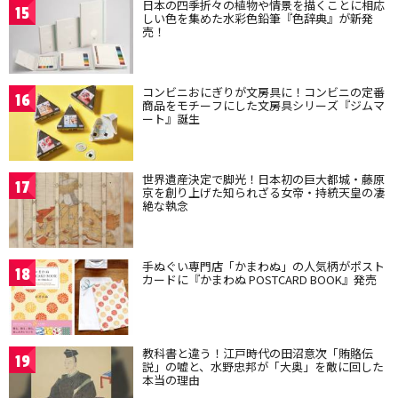
日本の四季折々の植物や情景を描くことに相応
15
しい色を集めた水彩色鉛筆『色辞典』が新発
売！
コンビニおにぎりが文房具に！コンビニの定番
16
商品をモチーフにした文房具シリーズ『ジムマ
ート』誕生
世界遺産決定で脚光！日本初の巨大都城・藤原
17
京を創り上げた知られざる女帝・持統天皇の凄
絶な執念
手ぬぐい専門店「かまわぬ」の人気柄がポスト
18
カードに『かまわぬ POSTCARD BOOK』発売
教科書と違う！江戸時代の田沼意次「賄賂伝
19
説」の嘘と、水野忠邦が「大奥」を敵に回した
本当の理由