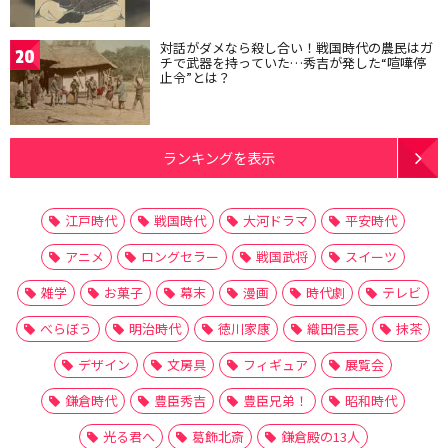
対話がダメなら殺し合い！戦国時代の農民はガ
20
チで武器を持っていた…秀吉が発した“喧嘩停
止令”とは？
ランキングを表示
江戸時代
戦国時代
大河ドラマ
平安時代
アニメ
ロングセラー
戦国武将
スイーツ
雑学
お菓子
幕末
漫画
時代劇
テレビ
べらぼう
明治時代
徳川家康
織田信長
抹茶
デザイン
文房具
フィギュア
展覧会
鎌倉時代
豊臣秀吉
豊臣兄弟！
昭和時代
光る君へ
葛飾北斎
鎌倉殿の13人