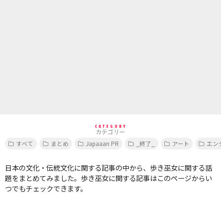
CATEGORY
カテゴリー
すべて
まとめ
Japaaan PR
_終了_
アート
エン
日本の文化・伝統文化に関する記事の中から、歩き巫女に関する話
題をまとめてみました。歩き巫女に関する記事はこのページからい
つでもチェックできます。