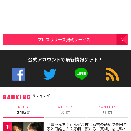
プレスリリース掲載サービス
公式アカウントで最新情報ゲット！
ランキング
RANKING
DAILY
WEEKLY
MONTHLY
24時間
週 間
月 間
『豊臣兄弟！』なぜお市は秀吉の勧めで柴田勝
1
家と再婚した？悲劇に繋がる「真相」を史料と