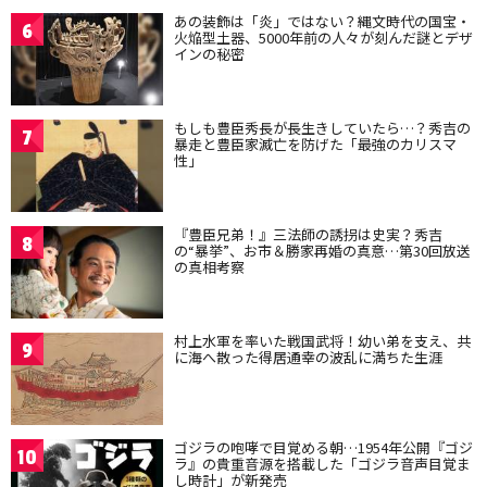
あの装飾は「炎」ではない？縄文時代の国宝・
6
火焔型土器、5000年前の人々が刻んだ謎とデザ
インの秘密
もしも豊臣秀長が長生きしていたら…？秀吉の
7
暴走と豊臣家滅亡を防げた「最強のカリスマ
性」
『豊臣兄弟！』三法師の誘拐は史実？秀吉
8
の“暴挙”、お市＆勝家再婚の真意…第30回放送
の真相考察
村上水軍を率いた戦国武将！幼い弟を支え、共
9
に海へ散った得居通幸の波乱に満ちた生涯
ゴジラの咆哮で目覚める朝…1954年公開『ゴジ
10
ラ』の貴重音源を搭載した「ゴジラ音声目覚ま
し時計」が新発売