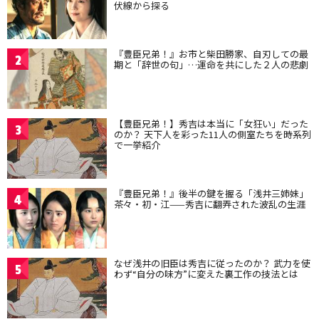
伏線から探る
『豊臣兄弟！』お市と柴田勝家、自刃しての最
2
期と「辞世の句」…運命を共にした２人の悲劇
【豊臣兄弟！】秀吉は本当に「女狂い」だった
3
のか？ 天下人を彩った11人の側室たちを時系列
で一挙紹介
『豊臣兄弟！』後半の鍵を握る「浅井三姉妹」
4
茶々・初・江——秀吉に翻弄された波乱の生涯
なぜ浅井の旧臣は秀吉に従ったのか？ 武力を使
5
わず“自分の味方”に変えた裏工作の技法とは