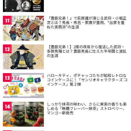
『豊臣兄弟！』で萩原護が演じる武将・小堀正
11
次とは？秀長・秀吉・家康が重用、“出家を重
ねた実務派”の生涯
【豊臣兄弟！】2度の改易から復活した武将・
12
多賀秀種とは？豊臣秀長に仕えた半年間と波乱
の生涯
ハローキティ、ポチャッコたちが昭和レトロな
13
コインケースに！「サンリオキャラクターズ コ
インケース」第２弾
しっかり抹茶の味わい、さらに果実の香りも楽
14
しめる「無糖フレーバー抹茶」ストロベリー、
マンゴー新発売