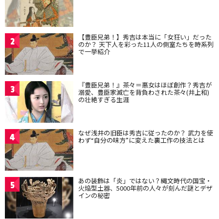
【豊臣兄弟！】秀吉は本当に「女狂い」だった
2
のか？ 天下人を彩った11人の側室たちを時系列
で一挙紹介
『豊臣兄弟！』茶々＝悪女はほぼ創作？秀吉が
3
溺愛、豊臣家滅亡を背負わされた茶々(井上和)
の壮絶すぎる生涯
なぜ浅井の旧臣は秀吉に従ったのか？ 武力を使
4
わず“自分の味方”に変えた裏工作の技法とは
あの装飾は「炎」ではない？縄文時代の国宝・
5
火焔型土器、5000年前の人々が刻んだ謎とデザ
インの秘密