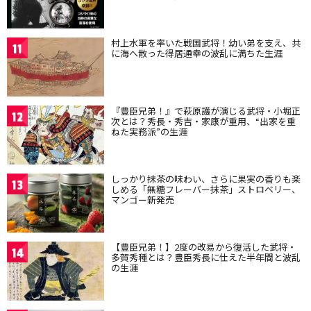
村上水軍を率いた戦国武将！幼い弟を支え、共
11
に海へ散った得居通幸の波乱に満ちた生涯
『豊臣兄弟！』で萩原護が演じる武将・小堀正
12
次とは？秀長・秀吉・家康が重用、“出家を重
ねた実務派”の生涯
しっかり抹茶の味わい、さらに果実の香りも楽
13
しめる「無糖フレーバー抹茶」ストロベリー、
マンゴー新発売
【豊臣兄弟！】2度の改易から復活した武将・
14
多賀秀種とは？豊臣秀長に仕えた半年間と波乱
の生涯