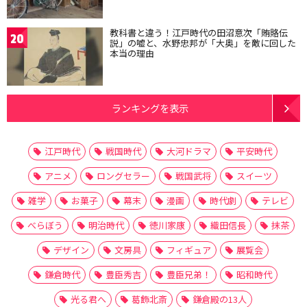
教科書と違う！江戸時代の田沼意次「賄賂伝
20
説」の嘘と、水野忠邦が「大奥」を敵に回した
本当の理由
ランキングを表示
江戸時代
戦国時代
大河ドラマ
平安時代
アニメ
ロングセラー
戦国武将
スイーツ
雑学
お菓子
幕末
漫画
時代劇
テレビ
べらぼう
明治時代
徳川家康
織田信長
抹茶
デザイン
文房具
フィギュア
展覧会
鎌倉時代
豊臣秀吉
豊臣兄弟！
昭和時代
光る君へ
葛飾北斎
鎌倉殿の13人