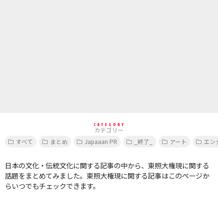
CATEGORY
カテゴリー
すべて
まとめ
Japaaan PR
_終了_
アート
エン
日本の文化・伝統文化に関する記事の中から、東照大権現に関する
話題をまとめてみました。東照大権現に関する記事はこのページか
らいつでもチェックできます。