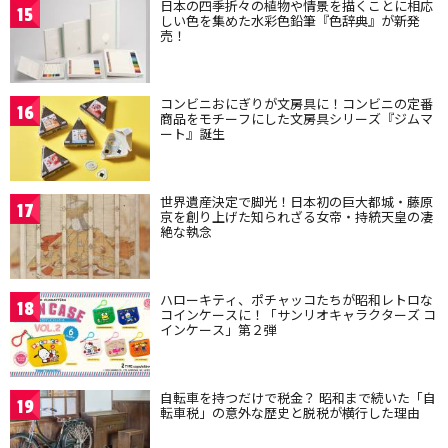
日本の四季折々の植物や情景を描くことに相応
15
しい色を集めた水彩色鉛筆『色辞典』が新発
売！
コンビニおにぎりが文房具に！コンビニの定番
16
商品をモチーフにした文房具シリーズ『ジムマ
ート』誕生
世界遺産決定で脚光！日本初の巨大都城・藤原
17
京を創り上げた知られざる女帝・持統天皇の凄
絶な執念
ハローキティ、ポチャッコたちが昭和レトロな
18
コインケースに！「サンリオキャラクターズ コ
インケース」第２弾
自転車を持つだけで税金？ 昭和まで続いた「自
19
転車税」の意外な歴史と脱税が横行した理由