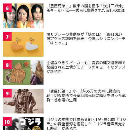
『豊臣兄弟！』後半の鍵を握る「浅井三姉妹」
6
茶々・初・江——秀吉に翻弄された波乱の生涯
鳩サブレーの豊島屋が『鳩の日』（8月10日）
7
限定グッズ詳細を発表！今年はシリコンポーチ
「はとっこ」
土偶なりきりパーカーも！青森の縄文遺跡群で
8
発掘された土偶がモチーフのキュートなグッズ
が新発売
『豊臣兄弟！』小一郎の5万の大軍に徹底抗
9
戦！切腹覚悟で長宗我部元親に降伏を迫った武
将・谷忠澄の生涯
ゴジラの咆哮で目覚める朝…1954年公開『ゴジ
10
ラ』の貴重音源を搭載した「ゴジラ音声目覚ま
し時計」が新発売