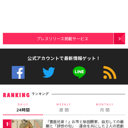
プレスリリース掲載サービス
公式アカウントで最新情報ゲット！
ランキング
RANKING
DAILY
WEEKLY
MONTHLY
24時間
週 間
月 間
『豊臣兄弟！』お市と柴田勝家、自刃しての最
1
期と「辞世の句」…運命を共にした２人の悲劇