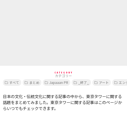
CATEGORY
カテゴリー
すべて
まとめ
Japaaan PR
_終了_
アート
エン
日本の文化・伝統文化に関する記事の中から、東京タワーに関する
話題をまとめてみました。東京タワーに関する記事はこのページか
らいつでもチェックできます。