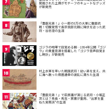
7
発掘された土偶がモチーフのキュートなグッズ
が新発売
『豊臣兄弟！』小一郎の5万の大軍に徹底抗
8
戦！切腹覚悟で長宗我部元親に降伏を迫った武
将・谷忠澄の生涯
ゴジラの咆哮で目覚める朝…1954年公開『ゴジ
9
ラ』の貴重音源を搭載した「ゴジラ音声目覚ま
し時計」が新発売
村上水軍を率いた戦国武将！幼い弟を支え、共
10
に海へ散った得居通幸の波乱に満ちた生涯
『豊臣兄弟！』で萩原護が演じる武将・小堀正
11
次とは？秀長・秀吉・家康が重用、“出家を重
ねた実務派”の生涯