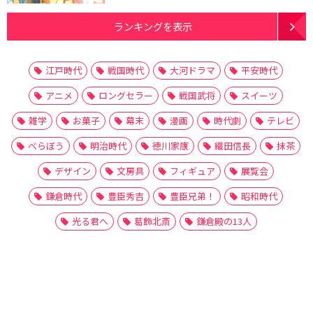
ランキングを表示
江戸時代
戦国時代
大河ドラマ
平安時代
アニメ
ロングセラー
戦国武将
スイーツ
雑学
お菓子
幕末
漫画
時代劇
テレビ
べらぼう
明治時代
徳川家康
織田信長
抹茶
デザイン
文房具
フィギュア
展覧会
鎌倉時代
豊臣秀吉
豊臣兄弟！
昭和時代
光る君へ
葛飾北斎
鎌倉殿の13人