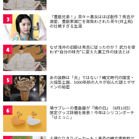
『豊臣兄弟！』茶々＝悪女はほぼ創作？秀吉が
3
溺愛、豊臣家滅亡を背負わされた茶々(井上和)
の壮絶すぎる生涯
なぜ浅井の旧臣は秀吉に従ったのか？ 武力を使
4
わず“自分の味方”に変えた裏工作の技法とは
あの装飾は「炎」ではない？縄文時代の国宝・
5
火焔型土器、5000年前の人々が刻んだ謎とデザ
インの秘密
鳩サブレーの豊島屋が『鳩の日』（8月10日）
6
限定グッズ詳細を発表！今年はシリコンポーチ
「はとっこ」
土偶なりきりパーカーも！青森の縄文遺跡群で