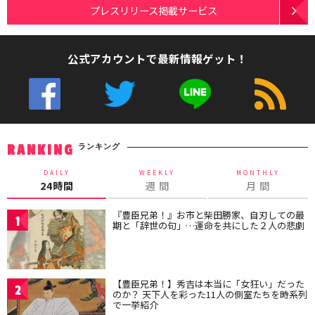
プレスリリース掲載サービス
公式アカウントで最新情報ゲット！
ランキング
RANKING
DAILY
WEEKLY
MONTHLY
24時間
週 間
月 間
『豊臣兄弟！』お市と柴田勝家、自刃しての最
1
期と「辞世の句」…運命を共にした２人の悲劇
【豊臣兄弟！】秀吉は本当に「女狂い」だった
2
のか？ 天下人を彩った11人の側室たちを時系列
で一挙紹介