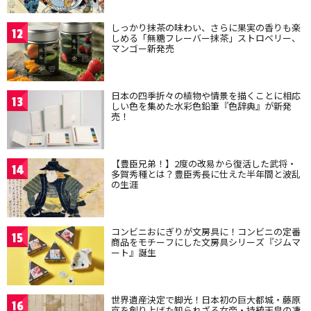
しっかり抹茶の味わい、さらに果実の香りも楽
12
しめる「無糖フレーバー抹茶」ストロベリー、
マンゴー新発売
日本の四季折々の植物や情景を描くことに相応
13
しい色を集めた水彩色鉛筆『色辞典』が新発
売！
【豊臣兄弟！】2度の改易から復活した武将・
14
多賀秀種とは？豊臣秀長に仕えた半年間と波乱
の生涯
コンビニおにぎりが文房具に！コンビニの定番
15
商品をモチーフにした文房具シリーズ『ジムマ
ート』誕生
世界遺産決定で脚光！日本初の巨大都城・藤原
16
京を創り上げた知られざる女帝・持統天皇の凄