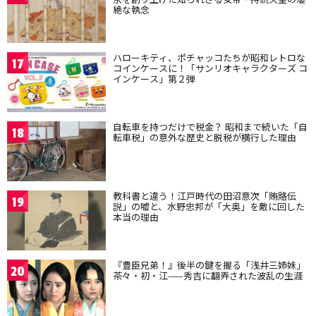
絶な執念
ハローキティ、ポチャッコたちが昭和レトロな
17
コインケースに！「サンリオキャラクターズ コ
インケース」第２弾
自転車を持つだけで税金？ 昭和まで続いた「自
18
転車税」の意外な歴史と脱税が横行した理由
教科書と違う！江戸時代の田沼意次「賄賂伝
19
説」の嘘と、水野忠邦が「大奥」を敵に回した
本当の理由
『豊臣兄弟！』後半の鍵を握る「浅井三姉妹」
20
茶々・初・江——秀吉に翻弄された波乱の生涯