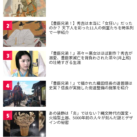
【豊臣兄弟！】秀吉は本当に「女狂い」だった
2
のか？ 天下人を彩った11人の側室たちを時系列
で一挙紹介
『豊臣兄弟！』茶々＝悪女はほぼ創作？秀吉が
3
溺愛、豊臣家滅亡を背負わされた茶々(井上和)
の壮絶すぎる生涯
『豊臣兄弟！』で描かれた織田信長の道普請は
4
史実？信長が実施した街道整備の施策を紹介
あの装飾は「炎」ではない？縄文時代の国宝・
5
火焔型土器、5000年前の人々が刻んだ謎とデザ
インの秘密