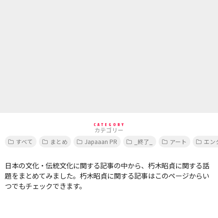
CATEGORY
カテゴリー
すべて
まとめ
Japaaan PR
_終了_
アート
エン
日本の文化・伝統文化に関する記事の中から、朽木昭貞に関する話
題をまとめてみました。朽木昭貞に関する記事はこのページからい
つでもチェックできます。