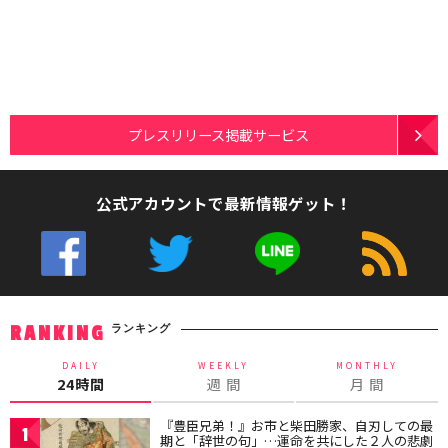
プレスリリース掲載サービス
公式アカウントで最新情報ゲット！
ランキング
RANKING
DAILY
WEEKLY
MONTHLY
24時間
週 間
月 間
『豊臣兄弟！』お市と柴田勝家、自刃しての最
1
期と「辞世の句」…運命を共にした２人の悲劇