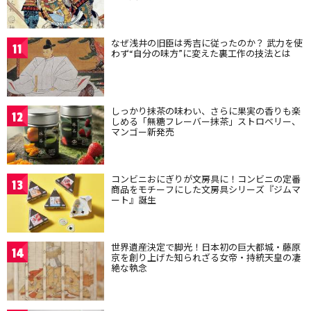
なぜ浅井の旧臣は秀吉に従ったのか？ 武力を使
11
わず“自分の味方”に変えた裏工作の技法とは
しっかり抹茶の味わい、さらに果実の香りも楽
12
しめる「無糖フレーバー抹茶」ストロベリー、
マンゴー新発売
コンビニおにぎりが文房具に！コンビニの定番
13
商品をモチーフにした文房具シリーズ『ジムマ
ート』誕生
世界遺産決定で脚光！日本初の巨大都城・藤原
14
京を創り上げた知られざる女帝・持統天皇の凄
絶な執念