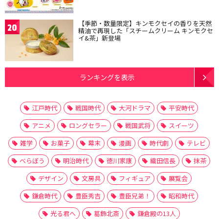
【季節・数量限定】キンモクセイの香りを天然
20
精油で再現した「スチームクリーム キンモクセ
イ&茶」新登場
ランキングを表示
江戸時代
戦国時代
大河ドラマ
平安時代
アニメ
ロングセラー
戦国武将
スイーツ
雑学
お菓子
幕末
漫画
時代劇
テレビ
べらぼう
明治時代
徳川家康
織田信長
抹茶
デザイン
文房具
フィギュア
展覧会
鎌倉時代
豊臣秀吉
豊臣兄弟！
昭和時代
光る君へ
葛飾北斎
鎌倉殿の13人