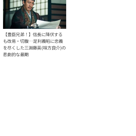
【豊臣兄弟！】信長に降伏する
も改易・切腹…足利義昭に忠義
を尽くした三淵藤英(味方良介)の
悲劇的な最期