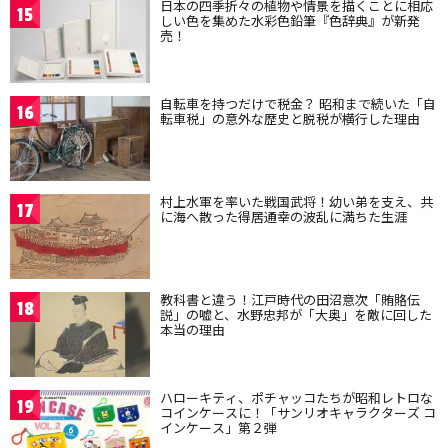
日本の四季折々の植物や情景を描くことに相応
15
しい色を集めた水彩色鉛筆『色辞典』が新発
売！
自転車を持つだけで税金？ 昭和まで続いた「自
16
転車税」の意外な歴史と脱税が横行した理由
村上水軍を率いた戦国武将！幼い弟を支え、共
17
に海へ散った得居通幸の波乱に満ちた生涯
教科書と違う！江戸時代の田沼意次「賄賂伝
18
説」の嘘と、水野忠邦が「大奥」を敵に回した
本当の理由
ハローキティ、ポチャッコたちが昭和レトロな
19
コインケースに！「サンリオキャラクターズ コ
インケース」第２弾