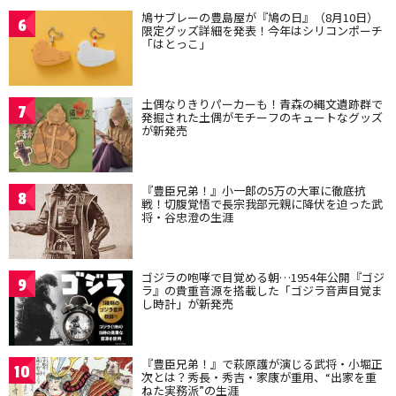
鳩サブレーの豊島屋が『鳩の日』（8月10日）
6
限定グッズ詳細を発表！今年はシリコンポーチ
「はとっこ」
土偶なりきりパーカーも！青森の縄文遺跡群で
7
発掘された土偶がモチーフのキュートなグッズ
が新発売
『豊臣兄弟！』小一郎の5万の大軍に徹底抗
8
戦！切腹覚悟で長宗我部元親に降伏を迫った武
将・谷忠澄の生涯
ゴジラの咆哮で目覚める朝…1954年公開『ゴジ
9
ラ』の貴重音源を搭載した「ゴジラ音声目覚ま
し時計」が新発売
『豊臣兄弟！』で萩原護が演じる武将・小堀正
10
次とは？秀長・秀吉・家康が重用、“出家を重
ねた実務派”の生涯