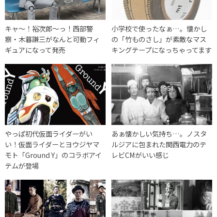
キャ〜！裕次郎〜っ！西部警
小学校で使ったなぁ…。懐かし
察・木暮謙三がなんと可動フィ
の「竹ものさし」が素敵なマス
ギュアになって発売
キングテープになっちゃってます
やっぱ初代仮面ライダーがい
あぁ懐かしい気持ち…。ノスタ
い！仮面ライダーとヨウジヤマ
ルジアに包まれた関西電力のテ
モト「Ground Y」のコラボアイ
レビCMがいい感じ
テムが登場