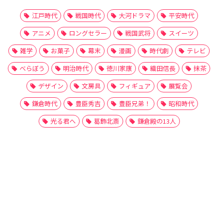
江戸時代
戦国時代
大河ドラマ
平安時代
アニメ
ロングセラー
戦国武将
スイーツ
雑学
お菓子
幕末
漫画
時代劇
テレビ
べらぼう
明治時代
徳川家康
織田信長
抹茶
デザイン
文房具
フィギュア
展覧会
鎌倉時代
豊臣秀吉
豊臣兄弟！
昭和時代
光る君へ
葛飾北斎
鎌倉殿の13人