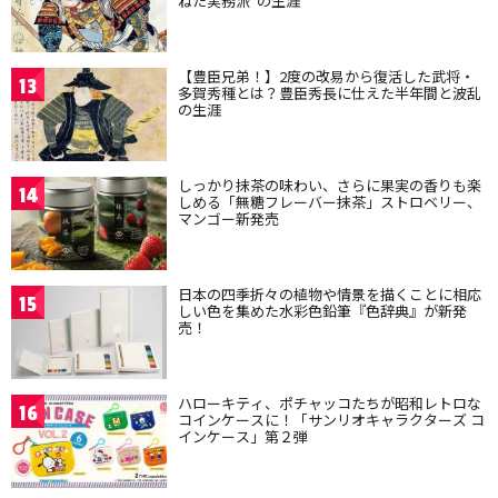
ねた実務派”の生涯
【豊臣兄弟！】2度の改易から復活した武将・
13
多賀秀種とは？豊臣秀長に仕えた半年間と波乱
の生涯
しっかり抹茶の味わい、さらに果実の香りも楽
14
しめる「無糖フレーバー抹茶」ストロベリー、
マンゴー新発売
日本の四季折々の植物や情景を描くことに相応
15
しい色を集めた水彩色鉛筆『色辞典』が新発
売！
ハローキティ、ポチャッコたちが昭和レトロな
16
コインケースに！「サンリオキャラクターズ コ
インケース」第２弾