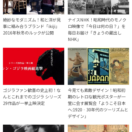
絶妙なモダニズム！和と洋が見
ナイスNHK！昭和時代のモノク
事に絡み合うブランド「ikiji」
ロ映像で「今日は何の日？」を
2016年秋冬のルックが公開
毎日お届け「きょうの蔵出し
NHK」
ゴジラファン歓喜の史上初！な
今見ても素敵デザイン！昭和初
んとこれまでのゴジラ シリーズ
期のレトロな観光ポスターが一
29作品が一挙上映決定
堂に会す展覧会「ようこそ日本
へ:1920‐30年代のツーリズムと
デザイン」