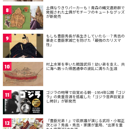
土偶なりきりパーカーも！青森の縄文遺跡群で
8
発掘された土偶がモチーフのキュートなグッズ
が新発売
もしも豊臣秀長が長生きしていたら…？秀吉の
9
暴走と豊臣家滅亡を防げた「最強のカリスマ
性」
村上水軍を率いた戦国武将！幼い弟を支え、共
10
に海へ散った得居通幸の波乱に満ちた生涯
ゴジラの咆哮で目覚める朝…1954年公開『ゴジ
11
ラ』の貴重音源を搭載した「ゴジラ音声目覚ま
し時計」が新発売
『豊臣兄弟！』で萩原護が演じる武将・小堀正
12
次とは？秀長・秀吉・家康が重用、“出家を重