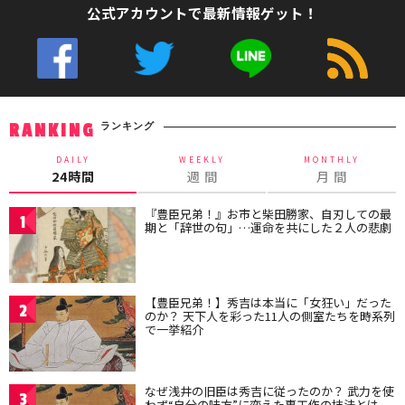
公式アカウントで最新情報ゲット！
ランキング
RANKING
DAILY
WEEKLY
MONTHLY
24時間
週 間
月 間
『豊臣兄弟！』お市と柴田勝家、自刃しての最
1
期と「辞世の句」…運命を共にした２人の悲劇
【豊臣兄弟！】秀吉は本当に「女狂い」だった
2
のか？ 天下人を彩った11人の側室たちを時系列
で一挙紹介
なぜ浅井の旧臣は秀吉に従ったのか？ 武力を使
3
わず“自分の味方”に変えた裏工作の技法とは