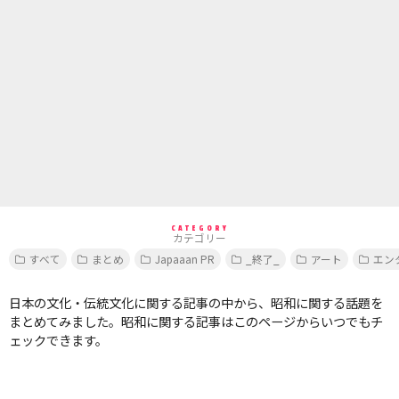
CATEGORY
カテゴリー
すべて
まとめ
Japaaan PR
_終了_
アート
エン
日本の文化・伝統文化に関する記事の中から、昭和に関する話題を
まとめてみました。昭和に関する記事はこのページからいつでもチ
ェックできます。