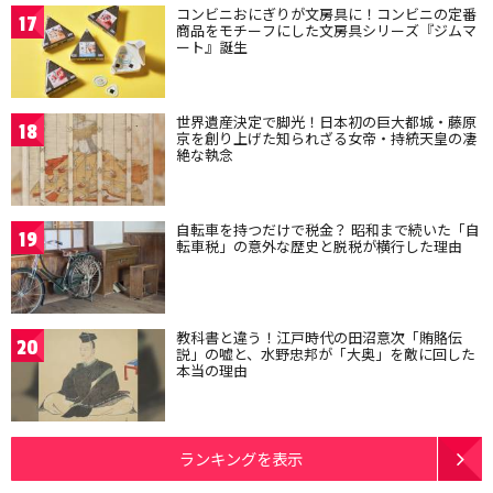
コンビニおにぎりが文房具に！コンビニの定番
17
商品をモチーフにした文房具シリーズ『ジムマ
ート』誕生
世界遺産決定で脚光！日本初の巨大都城・藤原
18
京を創り上げた知られざる女帝・持統天皇の凄
絶な執念
自転車を持つだけで税金？ 昭和まで続いた「自
19
転車税」の意外な歴史と脱税が横行した理由
教科書と違う！江戸時代の田沼意次「賄賂伝
20
説」の嘘と、水野忠邦が「大奥」を敵に回した
本当の理由
ランキングを表示