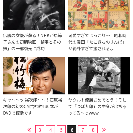
伝説の女優が蘇る！NHKが原節
可愛すぎてほっこり〜！昭和時
子さんの初期映画「検事とその
代の漫画「たこきちのさんぽ」
妹」の一部復元に成功
が純朴すぎて癒されるよ
キャ〜〜ッ 裕次郎〜〜！石原裕
ヤクルト優勝おめでとう！そし
次郎の幻のCM含む約130本が
て「つば九郎」の中身が出ちゃ
DVDで復活です
ってる〜っwww
3
4
5
6
7
8