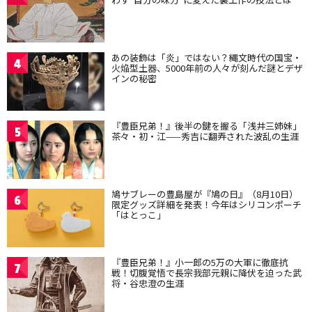
あの装飾は「炎」ではない？縄文時代の国宝・
4
火焔型土器、5000年前の人々が刻んだ謎とデザ
インの秘密
『豊臣兄弟！』後半の鍵を握る「浅井三姉妹」
5
茶々・初・江——秀吉に翻弄された波乱の生涯
鳩サブレーの豊島屋が『鳩の日』（8月10日）
6
限定グッズ詳細を発表！今年はシリコンポーチ
「はとっこ」
『豊臣兄弟！』小一郎の5万の大軍に徹底抗
7
戦！切腹覚悟で長宗我部元親に降伏を迫った武
将・谷忠澄の生涯