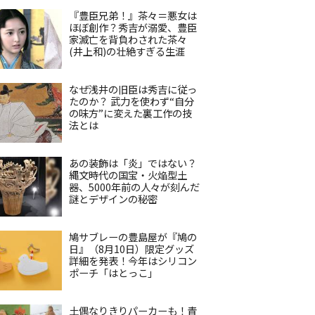
『豊臣兄弟！』茶々＝悪女は
ほぼ創作？秀吉が溺愛、豊臣
家滅亡を背負わされた茶々
(井上和)の壮絶すぎる生涯
なぜ浅井の旧臣は秀吉に従っ
たのか？ 武力を使わず“自分
の味方”に変えた裏工作の技
法とは
あの装飾は「炎」ではない？
縄文時代の国宝・火焔型土
器、5000年前の人々が刻んだ
謎とデザインの秘密
鳩サブレーの豊島屋が『鳩の
日』（8月10日）限定グッズ
詳細を発表！今年はシリコン
ポーチ「はとっこ」
土偶なりきりパーカーも！青