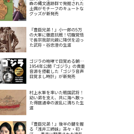
森の縄文遺跡群で発掘された
土偶がモチーフのキュートな
グッズが新発売
『豊臣兄弟！』小一郎の5万
の大軍に徹底抗戦！切腹覚悟
で長宗我部元親に降伏を迫っ
た武将・谷忠澄の生涯
ゴジラの咆哮で目覚める朝…
1954年公開『ゴジラ』の貴重
音源を搭載した「ゴジラ音声
目覚まし時計」が新発売
村上水軍を率いた戦国武将！
幼い弟を支え、共に海へ散っ
た得居通幸の波乱に満ちた生
涯
『豊臣兄弟！』後半の鍵を握
る「浅井三姉妹」茶々・初・
江——秀吉に翻弄された波乱