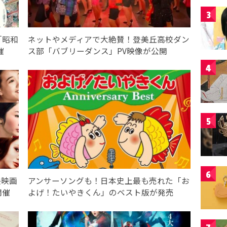
3
「昭和
ネットやメディアで大絶賛！登美丘高校ダン
催
ス部「バブリーダンス」PV映像が公開
4
5
6
映映画
アンサーソングも！日本史上最も売れた「お
開催
よげ！たいやきくん」のベスト版が発売