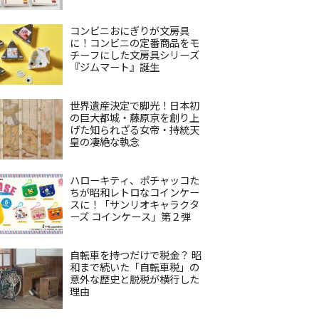
コンビニおにぎりが文房具
に！コンビニの定番商品をモ
チーフにした文房具シリーズ
『ジムマート』誕生
世界遺産決定で脚光！日本初
の巨大都城・藤原京を創り上
げた知られざる女帝・持統天
皇の凄絶な執念
ハローキティ、ポチャッコた
ちが昭和レトロなコインケー
スに！「サンリオキャラクタ
ーズ コインケース」第２弾
自転車を持つだけで税金？ 昭
和まで続いた「自転車税」の
意外な歴史と脱税が横行した
理由