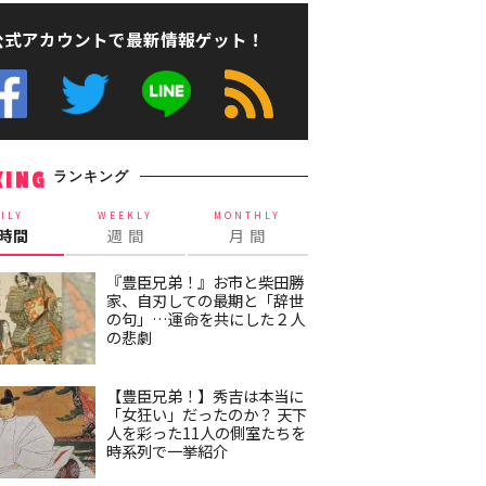
公式アカウントで最新情報ゲット！
ランキング
KING
ILY
WEEKLY
MONTHLY
4時間
週 間
月 間
『豊臣兄弟！』お市と柴田勝
家、自刃しての最期と「辞世
の句」…運命を共にした２人
の悲劇
【豊臣兄弟！】秀吉は本当に
「女狂い」だったのか？ 天下
人を彩った11人の側室たちを
時系列で一挙紹介