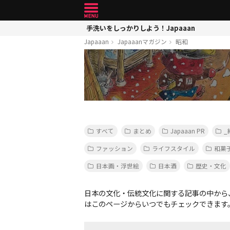
手洗いをしっかりしよう！Japaaan
Japaaan
Japaaanマガジン
昭和
すべて
まとめ
Japaaan PR
_
ファッション
ライフスタイル
和菓
日本画・浮世絵
日本酒
歴史・文化
日本の文化・伝統文化に関する記事の中から
はこのページからいつでもチェックできます