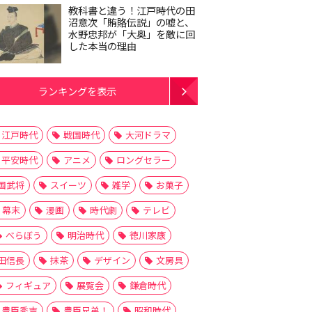
教科書と違う！江戸時代の田
沼意次「賄賂伝説」の嘘と、
水野忠邦が「大奥」を敵に回
した本当の理由
ランキングを表示
江戸時代
戦国時代
大河ドラマ
平安時代
アニメ
ロングセラー
国武将
スイーツ
雑学
お菓子
幕末
漫画
時代劇
テレビ
べらぼう
明治時代
徳川家康
田信長
抹茶
デザイン
文房具
フィギュア
展覧会
鎌倉時代
豊臣秀吉
豊臣兄弟！
昭和時代