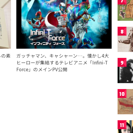
7
8
らの素
ガッチャマン、キャシャーン…。懐かし4大
ヒーローが集結するテレビアニメ「Infini-T
9
Force」のメインPV公開
10
11