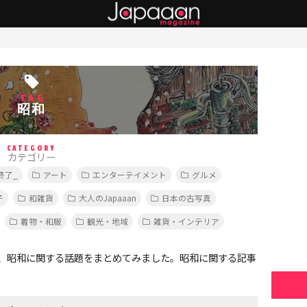
TAG
昭和
CATEGORY
カテゴリー
終了_
アート
エンターテイメント
グルメ
子
和雑貨
大人のJapaaan
日本の古写真
着物・和服
観光・地域
雑貨・インテリア
、昭和に関する話題をまとめてみました。昭和に関する記事
。