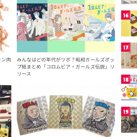
16
17
キン肉
みんなはどの年代がツボ？昭和ガールズポッ
プ総まとめ「コロムビア・ガールズ伝説」リ
リース
18
19