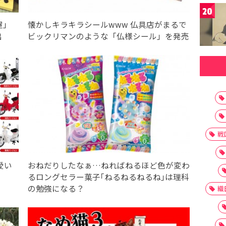
20
屋」
懐かしキラキラシールwww 仏具店がまるで
出
ビックリマンのような「仏様シール」を発売
戦
愛い
おねだりしたなぁ…ねればねるほど色が変わ
るロングセラー菓子｢ねるねるねるね｣は理科
の勉強になる？
織