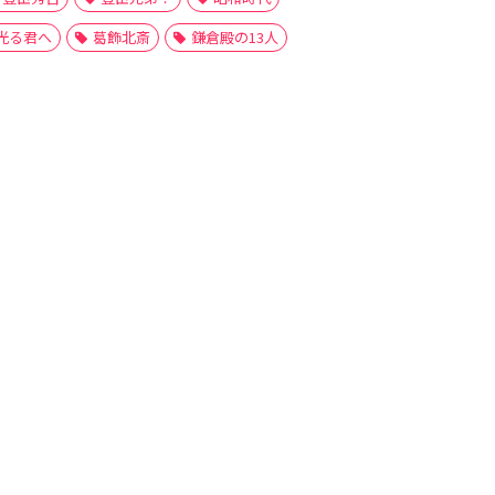
光る君へ
葛飾北斎
鎌倉殿の13人