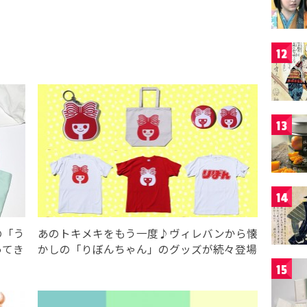
12
13
14
の「う
あのトキメキをもう一度♪ヴィレバンから懐
ってき
かしの「りぼんちゃん」のグッズが続々登場
15