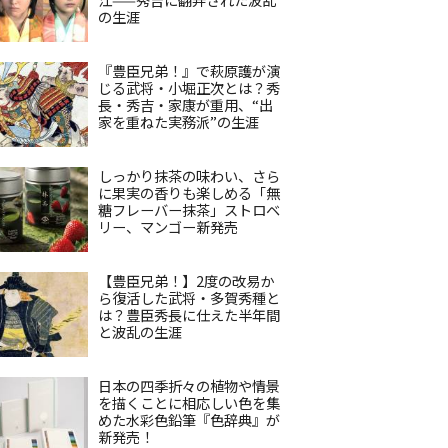
の生涯
『豊臣兄弟！』で萩原護が演
じる武将・小堀正次とは？秀
長・秀吉・家康が重用、“出
家を重ねた実務派”の生涯
しっかり抹茶の味わい、さら
に果実の香りも楽しめる「無
糖フレーバー抹茶」ストロベ
リー、マンゴー新発売
【豊臣兄弟！】2度の改易か
ら復活した武将・多賀秀種と
は？豊臣秀長に仕えた半年間
と波乱の生涯
日本の四季折々の植物や情景
を描くことに相応しい色を集
めた水彩色鉛筆『色辞典』が
新発売！