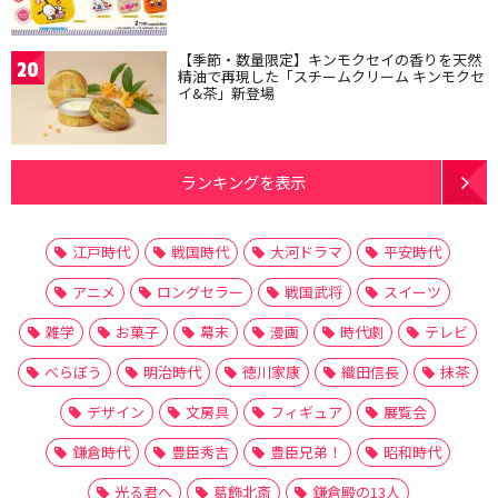
【季節・数量限定】キンモクセイの香りを天然
20
精油で再現した「スチームクリーム キンモクセ
イ&茶」新登場
ランキングを表示
江戸時代
戦国時代
大河ドラマ
平安時代
アニメ
ロングセラー
戦国武将
スイーツ
雑学
お菓子
幕末
漫画
時代劇
テレビ
べらぼう
明治時代
徳川家康
織田信長
抹茶
デザイン
文房具
フィギュア
展覧会
鎌倉時代
豊臣秀吉
豊臣兄弟！
昭和時代
光る君へ
葛飾北斎
鎌倉殿の13人