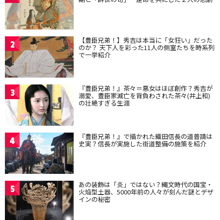
【豊臣兄弟！】秀吉は本当に「女狂い」だった
2
のか？ 天下人を彩った11人の側室たちを時系列
で一挙紹介
『豊臣兄弟！』茶々＝悪女はほぼ創作？秀吉が
3
溺愛、豊臣家滅亡を背負わされた茶々(井上和)
の壮絶すぎる生涯
『豊臣兄弟！』で描かれた織田信長の道普請は
4
史実？信長が実施した街道整備の施策を紹介
あの装飾は「炎」ではない？縄文時代の国宝・
5
火焔型土器、5000年前の人々が刻んだ謎とデザ
インの秘密