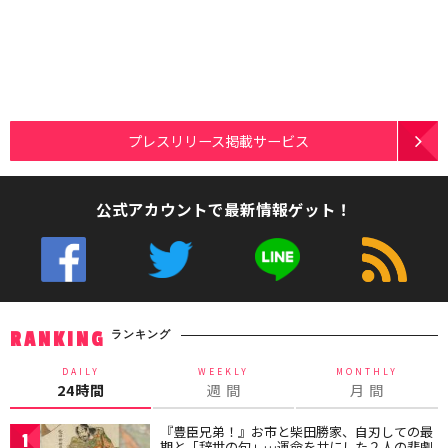
プレスリリース掲載サービス
公式アカウントで最新情報ゲット！
ランキング
RANKING
DAILY
WEEKLY
MONTHLY
24時間
週 間
月 間
『豊臣兄弟！』お市と柴田勝家、自刃しての最
1
期と「辞世の句」…運命を共にした２人の悲劇