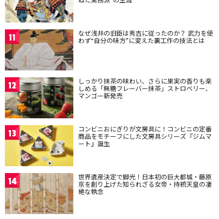
なぜ浅井の旧臣は秀吉に従ったのか？ 武力を使
11
わず“自分の味方”に変えた裏工作の技法とは
しっかり抹茶の味わい、さらに果実の香りも楽
12
しめる「無糖フレーバー抹茶」ストロベリー、
マンゴー新発売
コンビニおにぎりが文房具に！コンビニの定番
13
商品をモチーフにした文房具シリーズ『ジムマ
ート』誕生
世界遺産決定で脚光！日本初の巨大都城・藤原
14
京を創り上げた知られざる女帝・持統天皇の凄
絶な執念