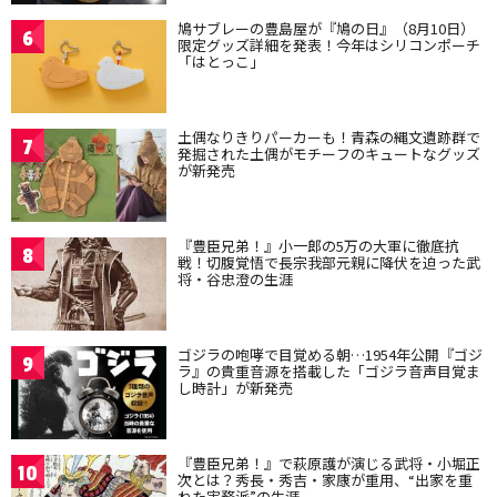
鳩サブレーの豊島屋が『鳩の日』（8月10日）
6
限定グッズ詳細を発表！今年はシリコンポーチ
「はとっこ」
土偶なりきりパーカーも！青森の縄文遺跡群で
7
発掘された土偶がモチーフのキュートなグッズ
が新発売
『豊臣兄弟！』小一郎の5万の大軍に徹底抗
8
戦！切腹覚悟で長宗我部元親に降伏を迫った武
将・谷忠澄の生涯
ゴジラの咆哮で目覚める朝…1954年公開『ゴジ
9
ラ』の貴重音源を搭載した「ゴジラ音声目覚ま
し時計」が新発売
『豊臣兄弟！』で萩原護が演じる武将・小堀正
10
次とは？秀長・秀吉・家康が重用、“出家を重
ねた実務派”の生涯