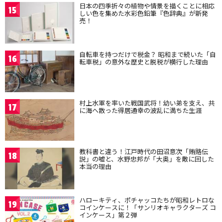
日本の四季折々の植物や情景を描くことに相応
15
しい色を集めた水彩色鉛筆『色辞典』が新発
売！
自転車を持つだけで税金？ 昭和まで続いた「自
16
転車税」の意外な歴史と脱税が横行した理由
村上水軍を率いた戦国武将！幼い弟を支え、共
17
に海へ散った得居通幸の波乱に満ちた生涯
教科書と違う！江戸時代の田沼意次「賄賂伝
18
説」の嘘と、水野忠邦が「大奥」を敵に回した
本当の理由
ハローキティ、ポチャッコたちが昭和レトロな
19
コインケースに！「サンリオキャラクターズ コ
インケース」第２弾