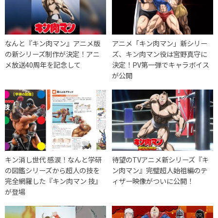
なんと『キン肉マン』アニメ版
アニメ「キン肉マン」新シリー
の新シリーズ制作が決定！アニ
ズ、キン肉マン役は宮野真守に
メ放送40周年を記念して
決定！PV第一弾でキャラボイス
が公開
キン消し世代 感涙！なんと学研
待望のTVアニメ新シリーズ『キ
の図鑑シリーズから超人の技を
ン肉マン』完璧超人始祖編のテ
完全網羅した『キン肉マン 技』
ィザー映像がついに公開！
が登場